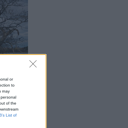
sonal or
ection to
ou may
 personal
out of the
 downstream
B’s List of