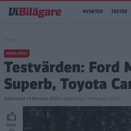
Hoppa
Main
till
NYHETER
TESTER
navigation
huvudinnehåll
NYBILSTEST
Testvärden: Ford 
Superb, Toyota Ca
Publicerad
19 februari 2020
(
uppdaterad
19 februari 2020)
Gasa