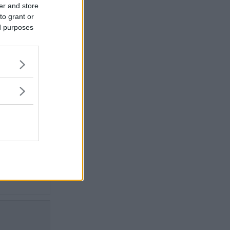
er and store
et och
to grant or
ed purposes