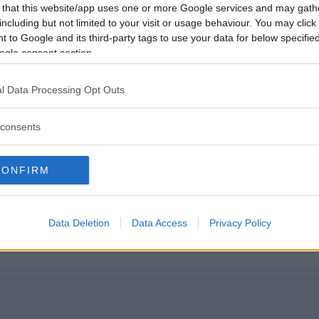
nnat bränsleförbrukning, bilekonomi,
 that this website/app uses one or more Google services and may gath
anda, kupé- och lastmått, krocksäkerh
including but not limited to your visit or usage behaviour. You may click 
 to Google and its third-party tags to use your data for below specifi
rna.
ogle consent section.
l Data Processing Opt Outs
consents
CONFIRM
Data Deletion
Data Access
Privacy Policy
tt fortsätta läsa.