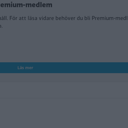
i Premium-medlem
håll. För att läsa vidare behöver du bli Premium-med
o.
Läs mer