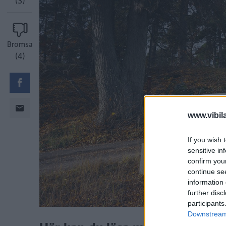
(3)
Bromsa
(4)
www.vibil
If you wish 
sensitive in
confirm you
continue se
information 
further disc
participants
Downstream 