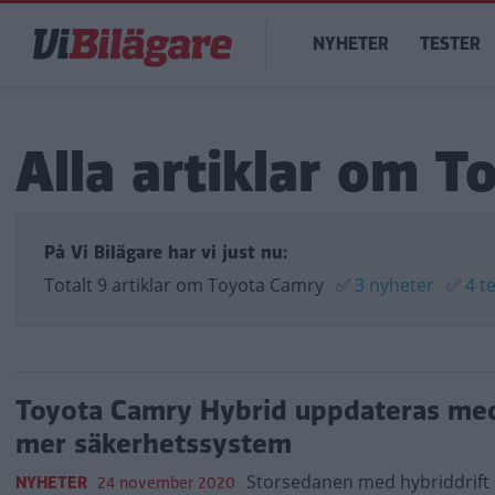
Hoppa
Main
till
NYHETER
TESTER
navigation
huvudinnehåll
Alla artiklar om 
På Vi Bilägare har vi just nu:
Totalt 9 artiklar om Toyota Camry
✅
3 nyheter
✅
4 t
Toyota Camry Hybrid uppdateras me
mer säkerhetssystem
Storsedanen med hybriddrift s
NYHETER
24 november 2020