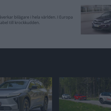
verkar bilägare i hela världen. I Europa
abel till krockkudden.