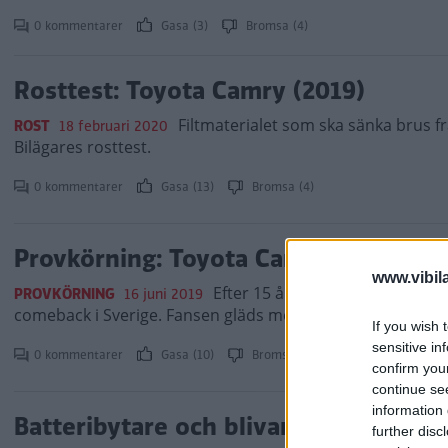
0 kommentarer
Gasa (3)
Bromsa (4)
Rosttest: Toyota Camry (2019)
Filtmaterialet som ska sänka brus fr
ROST
18 februari 2020
Bilägares rosttest.
0 kommentarer
Gasa (13)
Bromsa (4)
Provkörning: Toyota Camry (2019)
www.vibil
Efter 15 års frånvaro låter To
PROVKÖRNING
16 juni 2019
comeback i Sverige. Fansen gläds men vi tror det här främs
If you wish 
sensitive in
0 kommentarer
Gasa (10)
Bromsa (1)
confirm you
continue se
information 
Batteribytare och blivande taxifavori
further disc