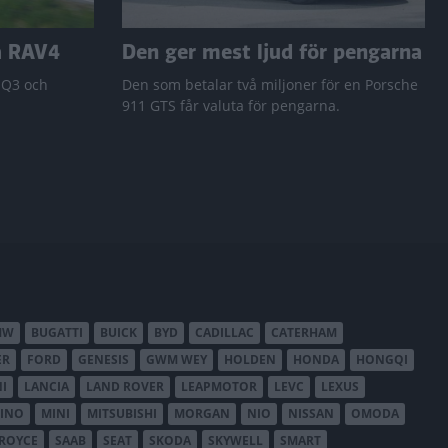
a RAV4
Den ger mest ljud för pengarna
 Q3 och
Den som betalar två miljoner för en Porsche
911 GTS får valuta för pengarna.
MW
BUGATTI
BUICK
BYD
CADILLAC
CATERHAM
ER
FORD
GENESIS
GWM WEY
HOLDEN
HONDA
HONGQI
I
LANCIA
LAND ROVER
LEAPMOTOR
LEVC
LEXUS
INO
MINI
MITSUBISHI
MORGAN
NIO
NISSAN
OMODA
-ROYCE
SAAB
SEAT
SKODA
SKYWELL
SMART