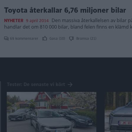
Toyota återkallar 6,76 miljoner bilar
Den massiva återkallelsen av bilar på
NYHETER
9 april 2014
handlar det om 810 000 bilar, bland felen finns en klämd k
69 kommentarer
Gasa (10)
Bromsa (21)
Tester: De senaste vi kört