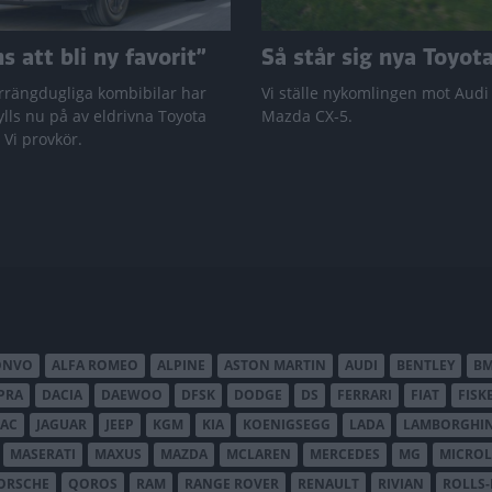
 att bli ny favorit”
Så står sig nya Toyot
rrängdugliga kombibilar har
Vi ställe nykomlingen mot Audi
lls nu på av eldrivna Toyota
Mazda CX-5.
 Vi provkör.
ONVO
ALFA ROMEO
ALPINE
ASTON MARTIN
AUDI
BENTLEY
B
PRA
DACIA
DAEWOO
DFSK
DODGE
DS
FERRARI
FIAT
FISK
JAC
JAGUAR
JEEP
KGM
KIA
KOENIGSEGG
LADA
LAMBORGHIN
MASERATI
MAXUS
MAZDA
MCLAREN
MERCEDES
MG
MICROL
ORSCHE
QOROS
RAM
RANGE ROVER
RENAULT
RIVIAN
ROLLS