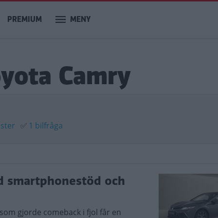
PREMIUM
MENY
Toyota Camry
ester
✅
1 bilfråga
d smartphonestöd och
om gjorde comeback i fjol får en