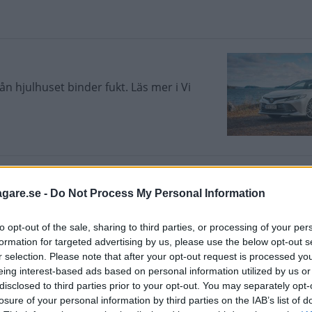
ån hjulhuset binder fukt. Läs mer i Vi
agare.se -
Do Not Process My Personal Information
yota den stora sedanen Camry göra
t kommer att bli en taxifavorit!
to opt-out of the sale, sharing to third parties, or processing of your per
formation for targeted advertising by us, please use the below opt-out s
r selection. Please note that after your opt-out request is processed y
eing interest-based ads based on personal information utilized by us or
disclosed to third parties prior to your opt-out. You may separately opt-
t
losure of your personal information by third parties on the IAB’s list of