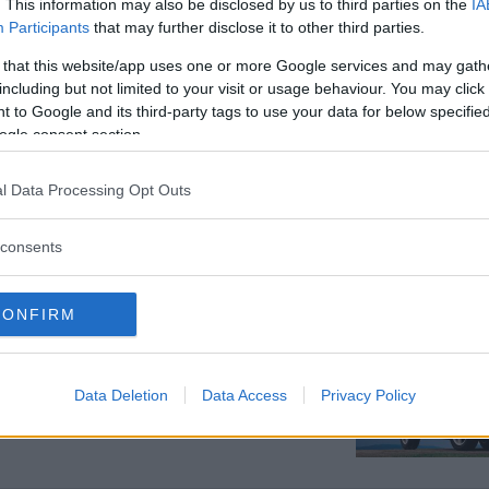
. This information may also be disclosed by us to third parties on the
IA
företaget som förser elbilen med
Participants
that may further disclose it to other third parties.
rt Toyota Camry.
 that this website/app uses one or more Google services and may gath
including but not limited to your visit or usage behaviour. You may click 
 to Google and its third-party tags to use your data for below specifi
ogle consent section.
rningen
l Data Processing Opt Outs
 Camry i Kroatien. Här är första
consents
CONFIRM
re av en sådan dyr bil 2002 kunde
Data Deletion
Data Access
Privacy Policy
are svarar.