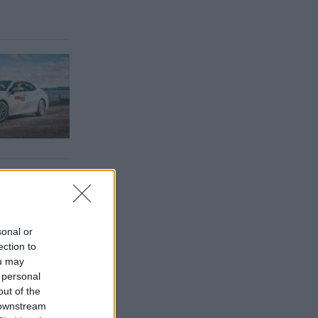
sonal or
ection to
ou may
 personal
out of the
 downstream