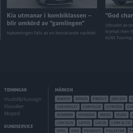
Kia utmanar i kombiklassen –
”God chans
blir omkörd av ”gamlingen”
Utbudet av te
krympt men fy
Nykomlingen fälls av en besvärande nackdel.
bZ4X Touring.
TIDNINGAR
MÄRKEN
Husbil&Husvagn
AIWAYS
DENZA
FIREFLY
JAECOO
Klassiker
CHEVROLET
CHRYSLER
CITROËN
CU
Moped
HUMMER
HYUNDAI
INEOS
ISUZU
LINCOLN
LOTUS
LUCID
LYNK & CO
KUNDSERVICE
OPEL
ORA
PEUGEOT
POLESTAR
P