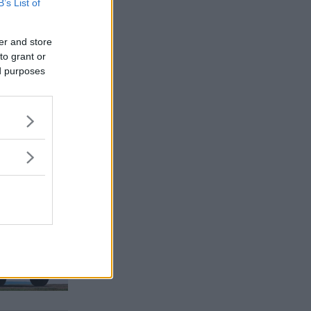
B’s List of
er and store
to grant or
ed purposes