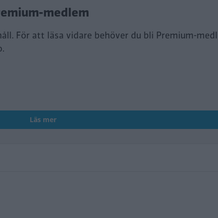
i Premium-medlem
håll. För att läsa vidare behöver du bli Premium-med
o.
Läs mer