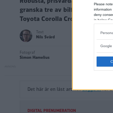
Robusta, prisvärda och bränsles
Please note
granska tre av bilflorans oömma
information 
deny consent
Toyota Corolla Cross.
in below Go
Text
Persona
Nils Svärd
Google 
Fotograf
Simon Hamelius
Det här är en låst artikel.
Logga in
för a
DIGITAL PRENUMERATION