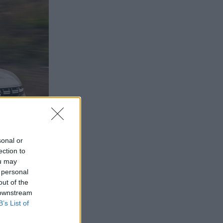
sonal or
ection to
ou may
 personal
out of the
 downstream
B’s List of