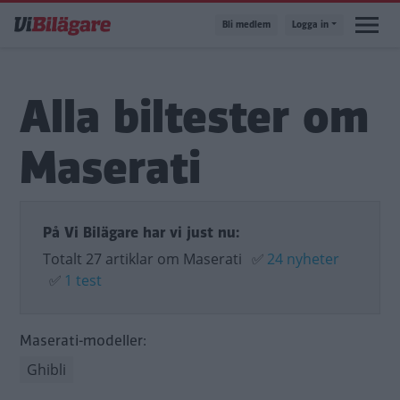
Hoppa
Bli medlem
Logga in
till
huvudinnehåll
Alla biltester om
Maserati
På Vi Bilägare har vi just nu:
Totalt 27 artiklar om Maserati
✅
24 nyheter
✅
1 test
Maserati-modeller:
Ghibli