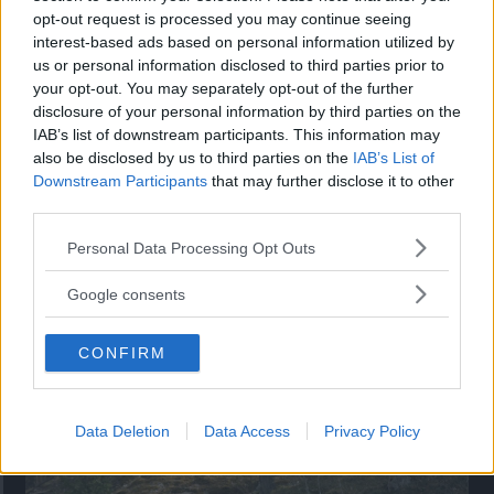
opt-out request is processed you may continue seeing
”God chans att bli ny favorit”
interest-based ads based on personal information utilized by
us or personal information disclosed to third parties prior to
Utbudet av terrängdugliga kombibilar har krympt men fylls
your opt-out. You may separately opt-out of the further
nu på av eldrivna Toyota bZ4X Touring. Vi provkör.
disclosure of your personal information by third parties on the
IAB’s list of downstream participants. This information may
also be disclosed by us to third parties on the
IAB’s List of
Downstream Participants
that may further disclose it to other
third parties.
Please note that this website/app uses one or more Google
Personal Data Processing Opt Outs
services and may gather and store information including but
not limited to your visit or usage behaviour. You may click to
Google consents
grant or deny consent to Google and its third-party tags to
use your data for below specified purposes in below Google
CONFIRM
consent section.
Så står sig nya Toyota RAV4
Vi ställe nykomlingen mot Audi Q3 och Mazda CX-5.
Data Deletion
Data Access
Privacy Policy