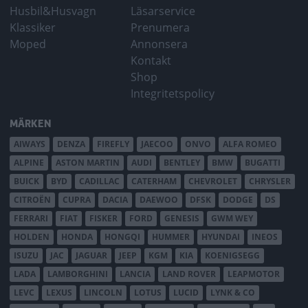
Husbil&Husvagn
Läsarservice
Klassiker
Prenumera
Moped
Annonsera
Kontakt
Shop
Integritetspolicy
MÄRKEN
AIWAYS
DENZA
FIREFLY
JAECOO
ONVO
ALFA ROMEO
ALPINE
ASTON MARTIN
AUDI
BENTLEY
BMW
BUGATTI
BUICK
BYD
CADILLAC
CATERHAM
CHEVROLET
CHRYSLER
CITROËN
CUPRA
DACIA
DAEWOO
DFSK
DODGE
DS
FERRARI
FIAT
FISKER
FORD
GENESIS
GWM WEY
HOLDEN
HONDA
HONGQI
HUMMER
HYUNDAI
INEOS
ISUZU
JAC
JAGUAR
JEEP
KGM
KIA
KOENIGSEGG
LADA
LAMBORGHINI
LANCIA
LAND ROVER
LEAPMOTOR
LEVC
LEXUS
LINCOLN
LOTUS
LUCID
LYNK & CO