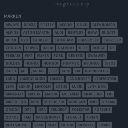
Integritetspolicy
MÄRKEN
AIWAYS
DENZA
FIREFLY
JAECOO
ONVO
ALFA ROMEO
ALPINE
ASTON MARTIN
AUDI
BENTLEY
BMW
BUGATTI
BUICK
BYD
CADILLAC
CATERHAM
CHEVROLET
CHRYSLER
CITROËN
CUPRA
DACIA
DAEWOO
DFSK
DODGE
DS
FERRARI
FIAT
FISKER
FORD
GENESIS
GWM WEY
HOLDEN
HONDA
HONGQI
HUMMER
HYUNDAI
INEOS
ISUZU
JAC
JAGUAR
JEEP
KGM
KIA
KOENIGSEGG
LADA
LAMBORGHINI
LANCIA
LAND ROVER
LEAPMOTOR
LEVC
LEXUS
LINCOLN
LOTUS
LUCID
LYNK & CO
MASERATI
MAXUS
MAZDA
MCLAREN
MERCEDES
MG
MICROLINO
MINI
MITSUBISHI
MORGAN
NIO
NISSAN
OMODA
OPEL
ORA
PEUGEOT
POLESTAR
PORSCHE
QOROS
RAM
RANGE ROVER
RENAULT
RIVIAN
ROLLS-ROYCE
SAAB
SEAT
SKODA
SKYWELL
SMART