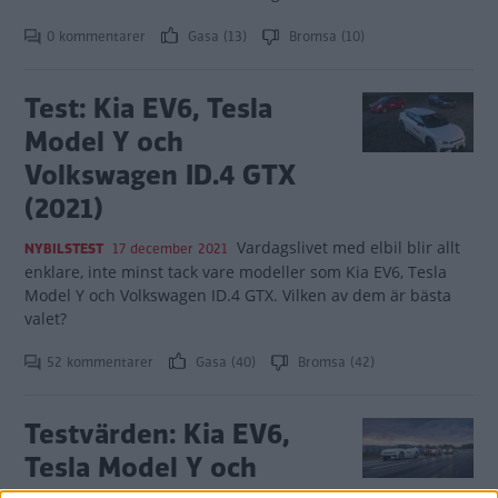
0 kommentarer
Gasa (13)
Bromsa (10)
Test: Kia EV6, Tesla
Model Y och
Volkswagen ID.4 GTX
(2021)
Vardagslivet med elbil blir allt
NYBILSTEST
17 december 2021
enklare, inte minst tack vare modeller som Kia EV6, Tesla
Model Y och Volkswagen ID.4 GTX. Vilken av dem är bästa
valet?
52 kommentarer
Gasa (40)
Bromsa (42)
Testvärden: Kia EV6,
Tesla Model Y och