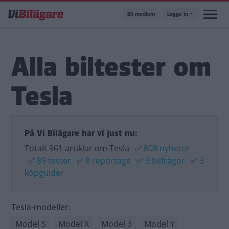
Hoppa
Bli medlem
Logga in
till
huvudinnehåll
Alla biltester om
Tesla
På Vi Bilägare har vi just nu:
Totalt 961 artiklar om Tesla
✅
808 nyheter
✅
89 tester
✅
8 reportage
✅
3 bilfrågor
✅
3
köpguider
Tesla-modeller:
Model S
Model X
Model 3
Model Y