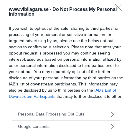
Volkswagen ID.4 GTX
(2021)
www.vibilagare.se -
Do Not Process My Personal
Information
Vardagslivet med elbil blir allt
NYBILSTEST
14 december 2021
enklare, inte minst tack vare modeller som Kia EV6, Tesla
If you wish to opt-out of the sale, sharing to third parties, or
Model Y och Volkswagen ID.4 GTX. Vilken av dem är bästa
processing of your personal or sensitive information for
valet?
targeted advertising by us, please use the below opt-out
section to confirm your selection. Please note that after your
0 kommentarer
Gasa (11)
Bromsa (5)
opt-out request is processed you may continue seeing
interest-based ads based on personal information utilized by
us or personal information disclosed to third parties prior to
Provkörning: Tesla
your opt-out. You may separately opt-out of the further
Model 3 (2021)
disclosure of your personal information by third parties on the
IAB’s list of downstream participants. This information may
Teslas överlägsna
PROVKÖRNING
4 november 2021
also be disclosed by us to third parties on the
IAB’s List of
laddnätverk ger märkets bilar ett kraftigt övertag när det
Downstream Participants
that may further disclose it to other
kommer till långresor. Uppdaterade Tesla Model 3 har fått
third parties.
ytterligare förbättringar som gör avståndet till
Please note that this website/app uses one or more Google
konkurrenterna ännu längre.
Personal Data Processing Opt Outs
services and may gather and store information including but
19 kommentarer
Gasa (32)
Bromsa (20)
not limited to your visit or usage behaviour. You may click to
Google consents
grant or deny consent to Google and its third-party tags to