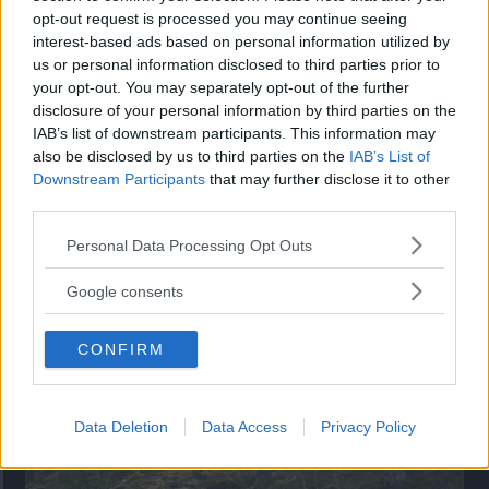
opt-out request is processed you may continue seeing
”God chans att bli ny favorit”
interest-based ads based on personal information utilized by
us or personal information disclosed to third parties prior to
Utbudet av terrängdugliga kombibilar har krympt men fylls
your opt-out. You may separately opt-out of the further
nu på av eldrivna Toyota bZ4X Touring. Vi provkör.
disclosure of your personal information by third parties on the
IAB’s list of downstream participants. This information may
also be disclosed by us to third parties on the
IAB’s List of
Downstream Participants
that may further disclose it to other
third parties.
Please note that this website/app uses one or more Google
Personal Data Processing Opt Outs
services and may gather and store information including but
not limited to your visit or usage behaviour. You may click to
Google consents
grant or deny consent to Google and its third-party tags to
use your data for below specified purposes in below Google
CONFIRM
consent section.
Så står sig nya Toyota RAV4
Vi ställe nykomlingen mot Audi Q3 och Mazda CX-5.
Data Deletion
Data Access
Privacy Policy