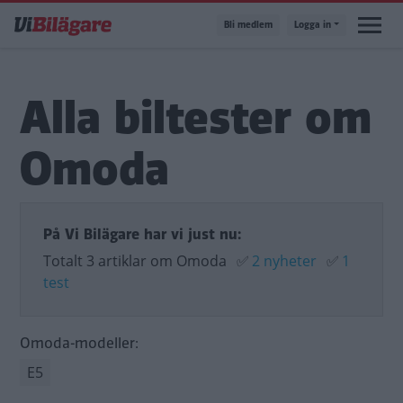
Hoppa
Bli medlem
Logga in
till
huvudinnehåll
Alla biltester om
Omoda
På Vi Bilägare har vi just nu:
Totalt 3 artiklar om Omoda
✅
2 nyheter
✅
1
test
Omoda-modeller:
E5