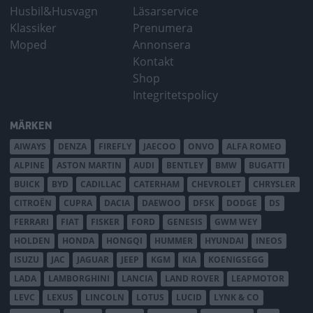
Husbil&Husvagn
Läsarservice
Klassiker
Prenumera
Moped
Annonsera
Kontakt
Shop
Integritetspolicy
MÄRKEN
AIWAYS
DENZA
FIREFLY
JAECOO
ONVO
ALFA ROMEO
ALPINE
ASTON MARTIN
AUDI
BENTLEY
BMW
BUGATTI
BUICK
BYD
CADILLAC
CATERHAM
CHEVROLET
CHRYSLER
CITROËN
CUPRA
DACIA
DAEWOO
DFSK
DODGE
DS
FERRARI
FIAT
FISKER
FORD
GENESIS
GWM WEY
HOLDEN
HONDA
HONGQI
HUMMER
HYUNDAI
INEOS
ISUZU
JAC
JAGUAR
JEEP
KGM
KIA
KOENIGSEGG
LADA
LAMBORGHINI
LANCIA
LAND ROVER
LEAPMOTOR
LEVC
LEXUS
LINCOLN
LOTUS
LUCID
LYNK & CO