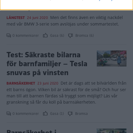
klart tystaste bil”
Men det finns även en viktig nackdel
LÅNGTEST
24 juni 2020
med vår BMW 3-serie som avslöjas under sommartestet.
0 kommentarer
Gasa (6)
Bromsa (6)
Test: Säkraste bilarna
för barnfamiljer – Tesla
snuvas på vinsten
Det är dags att se bilvärlden från
BARNSÄKERHET
23 juni 2020
ett barns ögon. Vilken bil är säkrast för de små? Och hur ser
man till att barnen färdas så tryggt som möjligt? Läs vår
granskning så får du koll på barnsäkerheten.
0 kommentarer
Gasa (1)
Bromsa
Barnsäkerhet i