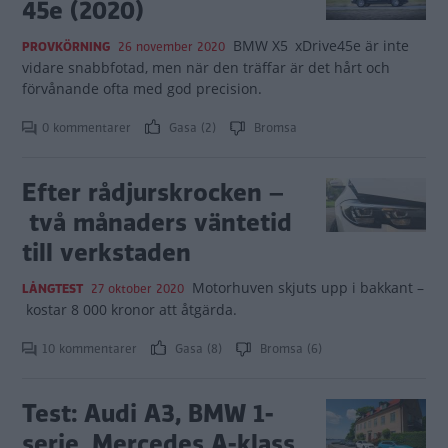
45e (2020)
BMW X5 xDrive45e är inte
PROVKÖRNING
26 november 2020
vidare snabbfotad, men när den träffar är det hårt och
förvånande ofta med god precision.
0 kommentarer
Gasa (2)
Bromsa
Efter rådjurskrocken –
två månaders väntetid
till verkstaden
Motorhuven skjuts upp i bakkant –
LÅNGTEST
27 oktober 2020
kostar 8 000 kronor att åtgärda.
10 kommentarer
Gasa (8)
Bromsa (6)
Test: Audi A3, BMW 1-
serie, Mercedes A-klass,