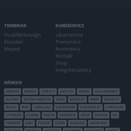
TIDNINGAR
KUNDSERVICE
Husbil&Husvagn
Läsarservice
Klassiker
Prenumera
Moped
Annonsera
Kontakt
Shop
Integritetspolicy
MÄRKEN
AIWAYS
DENZA
FIREFLY
JAECOO
ONVO
ALFA ROMEO
ALPINE
ASTON MARTIN
AUDI
BENTLEY
BMW
BUGATTI
BUICK
BYD
CADILLAC
CATERHAM
CHEVROLET
CHRYSLER
CITROËN
CUPRA
DACIA
DAEWOO
DFSK
DODGE
DS
FERRARI
FIAT
FISKER
FORD
GENESIS
GWM WEY
HOLDEN
HONDA
HONGQI
HUMMER
HYUNDAI
INEOS