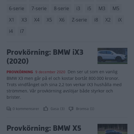
6-serie
7-serie
8-serie
i3
i5
M3
M5
X1
X3
X4
X5
X6
Z-serie
i8
X2
iX
i4
i7
Provkörning: BMW iX3
(2020)
Den ser ut som en vanlig
PROVKÖRNING
9 december 2020
BMW X3 men går på el och kostar bortåt 800 000 kronor.
Trots vindfånget och sina 2,2 ton verkar iX3 hushålla med
strömmen. Vår provkörning avslöjar både styrkor och
brister.
0 kommentarer
Gasa (3)
Bromsa (1)
Provkörning: BMW X5