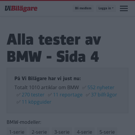
Hoppa
Bli medlem
Logga in
till
huvudinnehåll
Alla tester av
BMW - Sida 4
På Vi Bilägare har vi just nu:
Totalt 1010 artiklar om BMW
✅
552 nyheter
✅
270 tester
✅
11 reportage
✅
37 bilfrågor
✅
11 köpguider
BMW-modeller:
1-serie
2-serie
3-serie
4-serie
5-serie