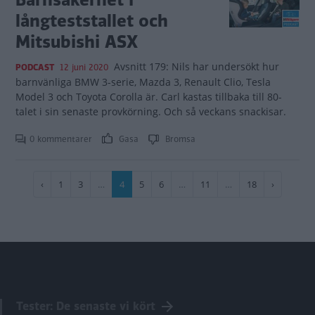
långteststallet och
Mitsubishi ASX
Avsnitt 179: Nils har undersökt hur
PODCAST
12 juni 2020
barnvänliga BMW 3-serie, Mazda 3, Renault Clio, Tesla
Model 3 och Toyota Corolla är. Carl kastas tillbaka till 80-
talet i sin senaste provkörning. Och så veckans snackisar.
0 kommentarer
Gasa
Bromsa
Paginering
Föregående
‹
Sida
1
Sida
3
…
Nuvarande
4
Sida
5
Sida
6
…
Sida
11
…
Sida
18
Nästa
›
sida
sida
sida
Tester: De senaste vi kört