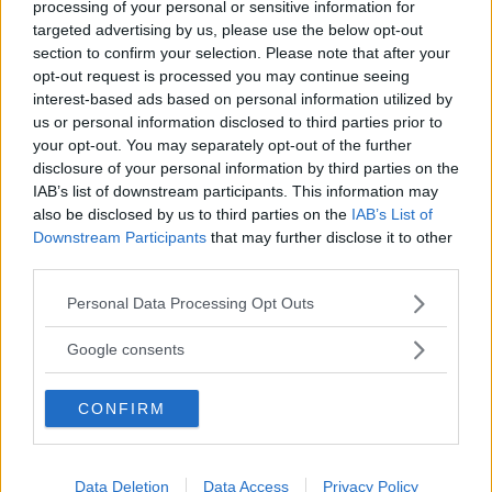
XC40 (2020)
processing of your personal or sensitive information for
targeted advertising by us, please use the below opt-out
Så bra är ljuset i laddhybridsuvarna.
LJUS
7 juli 2020
section to confirm your selection. Please note that after your
opt-out request is processed you may continue seeing
0 kommentarer
Gasa
Bromsa
interest-based ads based on personal information utilized by
us or personal information disclosed to third parties prior to
your opt-out. You may separately opt-out of the further
Test av
disclosure of your personal information by third parties on the
klimatanläggningar i
IAB’s list of downstream participants. This information may
also be disclosed by us to third parties on the
IAB’s List of
sommarvärmen – Tesla
Downstream Participants
that may further disclose it to other
överraskar
third parties.
Please note that this website/app uses one or more Google
Sommarsolen innebär att det snabbt
LÅNGTEST
26 juni 2020
Personal Data Processing Opt Outs
services and may gather and store information including but
kan bli outhärdligt varmt i bilen. Vårt test av fem
not limited to your visit or usage behaviour. You may click to
klimatanläggningar visar stora skillnader i hur effektiva och
Google consents
grant or deny consent to Google and its third-party tags to
snabba de är.
use your data for below specified purposes in below Google
CONFIRM
0 kommentarer
Gasa (2)
Bromsa (1)
consent section.
”Det här är långtestets
Data Deletion
Data Access
Privacy Policy