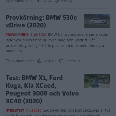
0 kommentarer
Gasa
Bromsa
Provkörning: BMW 530e
xDrive (2020)
BMW har uppdaterat 5-serien som
PROVKÖRNING
8 juli 2020
laddhybrid och finns nu även med fyrhjulsdrift. Vår
provkörning avslöjar både plus och minus med den dyra
modellen.
0 kommentarer
Gasa (1)
Bromsa (1)
Test: BMW X1, Ford
Kuga, Kia XCeed,
Peugeot 3008 och Volvo
XC40 (2020)
Laddhybrider och kompaktsuvar är två
NYBILSTEST
7 juli 2020
av de hetaste biltrenderna i Sverige just nu. Vi slår två