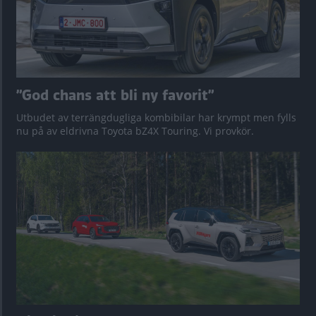
”God chans att bli ny favorit”
Utbudet av terrängdugliga kombibilar har krympt men fylls
nu på av eldrivna Toyota bZ4X Touring. Vi provkör.