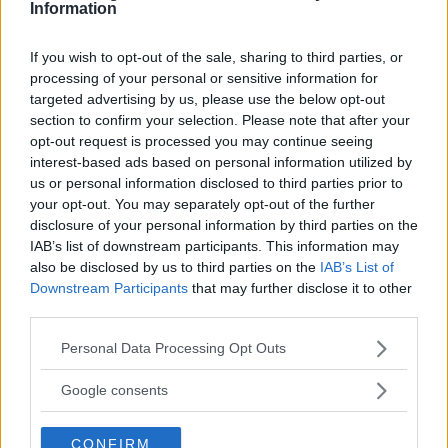
Information
Vi Bilägares fem långtestbilar rullar ut på sommartest
med bland annat undanmanöverprov med full last och
test av bilarnas klimatanläggningar. Här är bästa
If you wish to opt-out of the sale, sharing to third parties, or
processing of your personal or sensitive information for
semesterbilen för dig och din familj.
targeted advertising by us, please use the below opt-out
Text
section to confirm your selection. Please note that after your
Calle Carlquist
opt-out request is processed you may continue seeing
interest-based ads based on personal information utilized by
us or personal information disclosed to third parties prior to
Fotograf
your opt-out. You may separately opt-out of the further
Simon Hamelius
disclosure of your personal information by third parties on the
IAB’s list of downstream participants. This information may
also be disclosed by us to third parties on the
IAB’s List of
Downstream Participants
that may further disclose it to other
third parties.
Det här är en låst artikel.
Logga in
för
Please note that this website/app uses one or more Google
Personal Data Processing Opt Outs
services and may gather and store information including but
att fortsätta läsa.
not limited to your visit or usage behaviour. You may click to
Google consents
grant or deny consent to Google and its third-party tags to
use your data for below specified purposes in below Google
CONFIRM