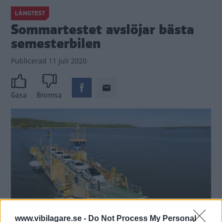
LÅNGTEST
Sommartestet avslöjar bästa
semesterbilen
Publicerad
11 juli 2020
Gasa
Bromsa
www.vibilagare.se -
Do Not Process My Personal