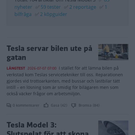
nyheter
✅
59 tester
✅
2 reportage
✅
1
bilfråga
✅
2 köpguider
Tesla servar bilen ute på
gatan
I stället för att lämna bilen på
LÅNGTEST
2026-07-07 07:00
verkstad kom Teslas servicetekniker till oss. Reparationen
gjordes vid trottoarkanten, med bussar och lastbilar tätt
intill – en lösning som är smidig för bilägaren men som
också väcker frågor om arbetsmiljön.
0 kommentarer
Gasa (42)
Bromsa (84)
Tesla Model 3:
Slutspelat för att skona