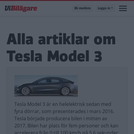
Hoppa
Bli medlem
Logga in
till
huvudinnehåll
Alla artiklar om
Tesla Model 3
Tesla Model 3 är en helelektrisk sedan med
fyra dörrar, som presenterades i mars 2016.
Tesla började producera bilen i mitten av
2017. Bilen har plats för fem personer och kan
accelerera från 0 till 100 km/h på 5,6 sekunder.