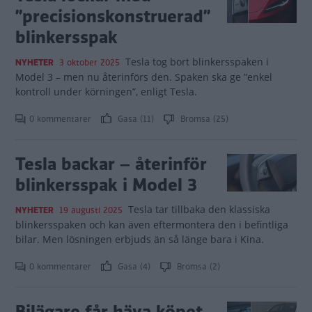
”precisionskonstruerad”
blinkersspak
Tesla tog bort blinkersspaken i
NYHETER
3 oktober 2025
Model 3 – men nu återinförs den. Spaken ska ge ”enkel
kontroll under körningen”, enligt Tesla.
0 kommentarer
Gasa (11)
Bromsa (25)
Tesla backar – återinför
blinkersspak i Model 3
Tesla tar tillbaka den klassiska
NYHETER
19 augusti 2025
blinkersspaken och kan även eftermontera den i befintliga
bilar. Men lösningen erbjuds än så länge bara i Kina.
0 kommentarer
Gasa (4)
Bromsa (2)
Bilägare får häva köpet