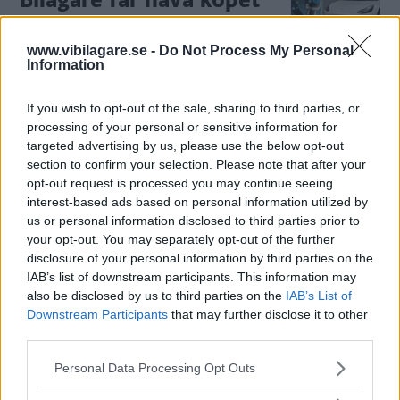
– fel uppgifter om
släpvikt
www.vibilagare.se -
Do Not Process My Personal
Information
En Teslaköpare får pengarna tillbaka
NYHETER
25 juni 2025
eftersom uppgifterna om släpvikt i annonsen kunde
If you wish to opt-out of the sale, sharing to third parties, or
misstolkas. Nu ska bilhandlaren se över sina annonser efter
processing of your personal or sensitive information for
ARN:s beslut.
targeted advertising by us, please use the below opt-out
section to confirm your selection. Please note that after your
1 kommentarer
Gasa (7)
Bromsa (3)
opt-out request is processed you may continue seeing
interest-based ads based on personal information utilized by
us or personal information disclosed to third parties prior to
Tesla Model 3: Värmen
your opt-out. You may separately opt-out of the further
försvann – och kom
disclosure of your personal information by third parties on the
IAB’s list of downstream participants. This information may
tillbaka
also be disclosed by us to third parties on the
IAB’s List of
Downstream Participants
that may further disclose it to other
Ett jobbigt problem i vår Tesla Model
LÅNGTEST
20 juni 2025
third parties.
3 fixade sig självt.
Please note that this website/app uses one or more Google
Personal Data Processing Opt Outs
4 kommentarer
Gasa (3)
Bromsa (7)
services and may gather and store information including but