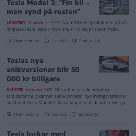
Tesla Model 3: ”Fin bil –
men synd på rosten”
Nu måste rostproblemen på vår
LÅNGTEST
21 november 2025
långtest-Tesla lösas – men inte till vilket pris som helst.
0 kommentarer
Gasa (40)
Bromsa (29)
Teslas nya
snikversioner blir 50
000 kr billigare
FM-radion och de adaptiva
NYHETER
8 oktober 2025
strålkastarna ryker när Tesla lanserar nya instegsversioner
av Model 3 och Model Y. Än så länge finns de inte i Sverige.
0 kommentarer
Gasa (13)
Bromsa (13)
Tesla lockar med