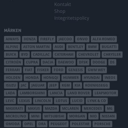
Kontakt
Shop
Integritetspolicy
MÄRKEN
AIWAYS
DENZA
FIREFLY
JAECOO
ONVO
ALFA ROMEO
ALPINE
ASTON MARTIN
AUDI
BENTLEY
BMW
BUGATTI
BUICK
BYD
CADILLAC
CATERHAM
CHEVROLET
CHRYSLER
CITROËN
CUPRA
DACIA
DAEWOO
DFSK
DODGE
DS
FERRARI
FIAT
FISKER
FORD
GENESIS
GWM WEY
HOLDEN
HONDA
HONGQI
HUMMER
HYUNDAI
INEOS
ISUZU
JAC
JAGUAR
JEEP
KGM
KIA
KOENIGSEGG
LADA
LAMBORGHINI
LANCIA
LAND ROVER
LEAPMOTOR
LEVC
LEXUS
LINCOLN
LOTUS
LUCID
LYNK & CO
MASERATI
MAXUS
MAZDA
MCLAREN
MERCEDES
MG
MICROLINO
MINI
MITSUBISHI
MORGAN
NIO
NISSAN
OMODA
OPEL
ORA
PEUGEOT
POLESTAR
PORSCHE