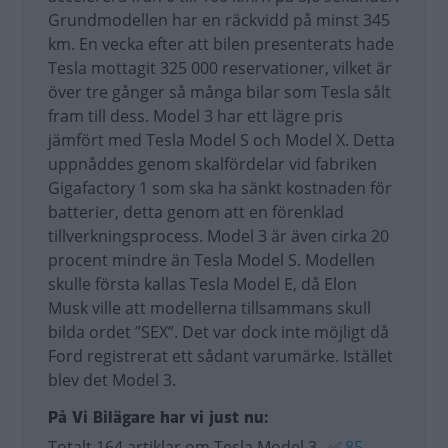
Grundmodellen har en räckvidd på minst 345
km. En vecka efter att bilen presenterats hade
Tesla mottagit 325 000 reservationer, vilket är
över tre gånger så många bilar som Tesla sålt
fram till dess. Model 3 har ett lägre pris
jämfört med Tesla Model S och Model X. Detta
uppnåddes genom skalfördelar vid fabriken
Gigafactory 1 som ska ha sänkt kostnaden för
batterier, detta genom att en förenklad
tillverkningsprocess. Model 3 är även cirka 20
procent mindre än Tesla Model S. Modellen
skulle första kallas Tesla Model E, då Elon
Musk ville att modellerna tillsammans skull
bilda ordet ”SEX”. Det var dock inte möjligt då
Ford registrerat ett sådant varumärke. Istället
blev det Model 3.
På Vi Bilägare har vi just nu:
Totalt 164 artiklar om Tesla Model 3
✅
85