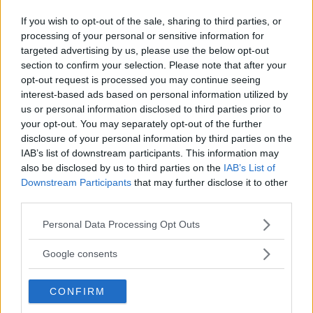
If you wish to opt-out of the sale, sharing to third parties, or
BMW X5 är stor. Modellen har vuxit med nästan 30 cm på längden sedan
introduktionen.
processing of your personal or sensitive information for
targeted advertising by us, please use the below opt-out
BMW X5 xDrive45e är inte vidare snabbfotad, men när
section to confirm your selection. Please note that after your
den träffar är det hårt och förvånande ofta med god
opt-out request is processed you may continue seeing
precision.
interest-based ads based on personal information utilized by
us or personal information disclosed to third parties prior to
Text
your opt-out. You may separately opt-out of the further
Niklas Carle
disclosure of your personal information by third parties on the
IAB’s list of downstream participants. This information may
also be disclosed by us to third parties on the
IAB’s List of
Fotograf
Downstream Participants
that may further disclose it to other
Niklas Carle
third parties.
Please note that this website/app uses one or more Google
Personal Data Processing Opt Outs
services and may gather and store information including but
not limited to your visit or usage behaviour. You may click to
Google consents
grant or deny consent to Google and its third-party tags to
Det här är en låst artikel.
Logga in
för
use your data for below specified purposes in below Google
att fortsätta läsa.
CONFIRM
consent section.