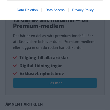
Data Deletion
Data Access
Privacy Policy
DIGITAL PRENUMERATION
Ta del av allt material – bli
Premium-medlem
Det här är en del av vårt premium-innehåll. För
att läsa vidare behöver du bli Premium-medlem
eller logga in om du redan har ett konto.
Tillgång till alla artiklar
Digital tidning ingår
Exklusivt nyhetsbrev
Läs mer
ÄMNEN I ARTIKELN