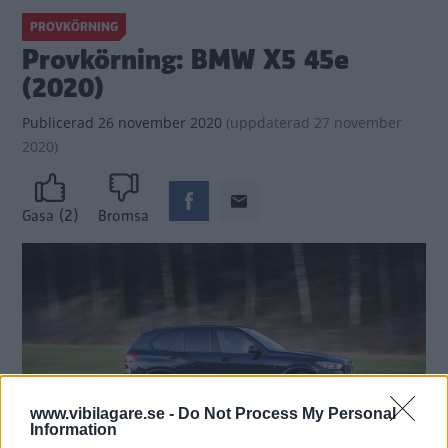
PROVKÖRNING
Provkörning: BMW X5 45e
(2020)
Publicerad
26 november 2020
(
uppdaterad
27 november
2020)
(2)
Gasa
Bromsa
www.vibilagare.se -
Do Not Process My Personal
Information