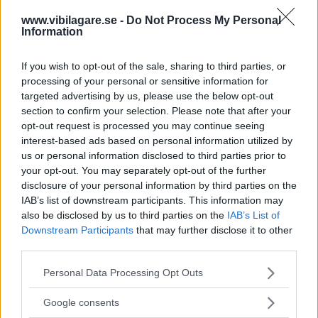
www.vibilagare.se -
Do Not Process My Personal
Termometrarna apterades på bestämda platser i testbilarna. Mätningarna av
Information
klimatanläggningarnas kylförmåga skedde var tredje minut.
Sommarsolen innebär att det snabbt kan bli
If you wish to opt-out of the sale, sharing to third parties, or
outhärdligt varmt i bilen. Vårt test av fem
processing of your personal or sensitive information for
klimatanläggningar visar stora skillnader i hur
targeted advertising by us, please use the below opt-out
effektiva och snabba de är.
section to confirm your selection. Please note that after your
opt-out request is processed you may continue seeing
Text
interest-based ads based on personal information utilized by
Calle Carlquist
us or personal information disclosed to third parties prior to
your opt-out. You may separately opt-out of the further
disclosure of your personal information by third parties on the
Fotograf
IAB’s list of downstream participants. This information may
Simon Hamelius
also be disclosed by us to third parties on the
IAB’s List of
Downstream Participants
that may further disclose it to other
third parties.
Please note that this website/app uses one or more Google
Personal Data Processing Opt Outs
services and may gather and store information including but
Det här är en låst artikel.
Logga in
för
not limited to your visit or usage behaviour. You may click to
Google consents
att fortsätta läsa.
grant or deny consent to Google and its third-party tags to