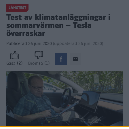
LÅNGTEST
Test av klimatanläggningar i
sommarvärmen – Tesla
överraskar
Publicerad
26 juni 2020
(
uppdaterad
26 juni 2020)
(2)
(1)
Gasa
Bromsa