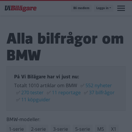
Hoppa
Bli medlem
Logga in
till
huvudinnehåll
Alla bilfrågor om
BMW
På Vi Bilägare har vi just nu:
Totalt 1010 artiklar om BMW
✅
552 nyheter
✅
270 tester
✅
11 reportage
✅
37 bilfrågor
✅
11 köpguider
BMW-modeller:
1-serie
2-serie
3-serie
5-serie
M5
X1