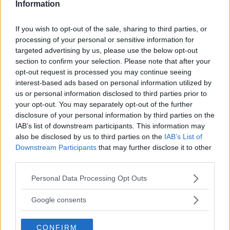
rostskydda?
Information
”Jag har fått olika svar
BILFRÅGAN
21 september 2016
If you wish to opt-out of the sale, sharing to third parties, or
beroende på vem jag frågat. När bör det göras?” Vi Bilägare
processing of your personal or sensitive information for
svarar.
targeted advertising by us, please use the below opt-out
section to confirm your selection. Please note that after your
11 kommentarer
Gasa (10)
Bromsa (9)
opt-out request is processed you may continue seeing
interest-based ads based on personal information utilized by
Bilfrågan: Tystaste
us or personal information disclosed to third parties prior to
your opt-out. You may separately opt-out of the further
däcken?
disclosure of your personal information by third parties on the
IAB’s list of downstream participants. This information may
Vilka däck ska jag välja för att minska
BILFRÅGAN
20 juni 2016
also be disclosed by us to third parties on the
IAB’s List of
bullret i min bil? Vi Bilägare svarar.
Downstream Participants
that may further disclose it to other
third parties.
18 kommentarer
Gasa (11)
Bromsa (8)
Please note that this website/app uses one or more Google
Personal Data Processing Opt Outs
services and may gather and store information including but
Bilfrågan: Rätt däck till
not limited to your visit or usage behaviour. You may click to
Google consents
BMW?
grant or deny consent to Google and its third-party tags to
use your data for below specified purposes in below Google
CONFIRM
"Borde inte gummihandlare,
BILFRÅGAN
7 december 2015
consent section.