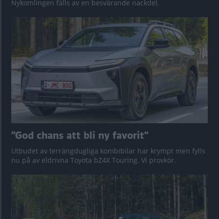
Nykomlingen fälls av en besvärande nackdel.
”God chans att bli ny favorit”
Utbudet av terrängdugliga kombibilar har krympt men fylls
nu på av eldrivna Toyota bZ4X Touring. Vi provkör.