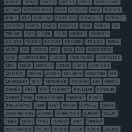
AIWAYS
DENZA
FIREFLY
JAECOO
ONVO
ALFA ROMEO
ALPINE
ASTON MARTIN
AUDI
BENTLEY
BMW
BUGATTI
BUICK
BYD
CADILLAC
CATERHAM
CHEVROLET
CHRYSLER
CITROËN
CUPRA
DACIA
DAEWOO
DFSK
DODGE
DS
FERRARI
FIAT
FISKER
FORD
GENESIS
GWM WEY
HOLDEN
HONDA
HONGQI
HUMMER
HYUNDAI
INEOS
ISUZU
JAC
JAGUAR
JEEP
KGM
KIA
KOENIGSEGG
LADA
LAMBORGHINI
LANCIA
LAND ROVER
LEAPMOTOR
LEVC
LEXUS
LINCOLN
LOTUS
LUCID
LYNK & CO
MASERATI
MAXUS
MAZDA
MCLAREN
MERCEDES
MG
MICROLINO
MINI
MITSUBISHI
MORGAN
NIO
NISSAN
OMODA
OPEL
ORA
PEUGEOT
POLESTAR
PORSCHE
QOROS
RAM
RANGE ROVER
RENAULT
RIVIAN
ROLLS-ROYCE
SAAB
SEAT
SKODA
SKYWELL
SMART
SONO MOTORS
SPYKER
SSANGYONG
SUBARU
SUZUKI
TESLA
THINK
TOGG
TOYOTA
UNITI
VINFAST
VOLKSWAGEN
VOLVO
XPENG
ZEEKR
ZENVO
ZHIDOU