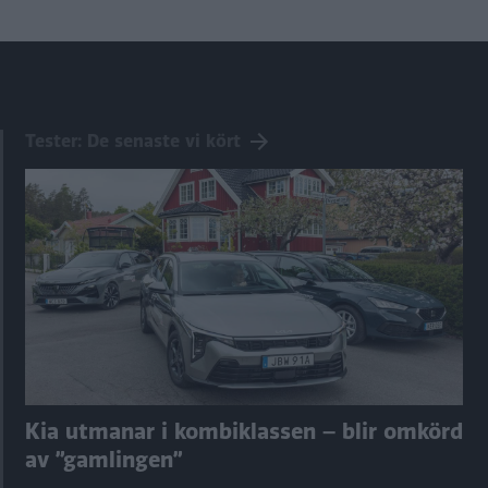
Tester: De senaste vi kört
Kia utmanar i kombiklassen – blir omkörd
av ”gamlingen”