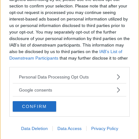
12-voltsbatteriet vid körning på el? Om inte, hur länge kan
section to confirm your selection. Please note that after your
man köra på el innan batteriet måste få laddning igen? Får
opt-out request is processed you may continue seeing
12-voltsbatteriet endast sin laddning genom generatorn
interest-based ads based on personal information utilized by
kopplad till bensinmotorn och behöver man i så fall köra
us or personal information disclosed to third parties prior to
bensinmotorn ungefär lika mycket som man kör på el för
your opt-out. You may separately opt-out of the further
disclosure of your personal information by third parties on the
att batteriet skall få den laddning det behöver?
IAB’s list of downstream participants. This information may
also be disclosed by us to third parties on the
IAB’s List of
Leifh
Downstream Participants
that may further disclose it to other
Svar:
Vi ställde frågan till BMW Sverige där Carl Lindwall
third parties.
svarar att BMW har rationaliserat bort den traditionella
Please note that this website/app uses one or more Google
Personal Data Processing Opt Outs
generatorn och i stället använder en omvandlare som från
services and may gather and store information including but
högvoltsbatteriet matar 12-voltsbatteriet så snart bilen är i
not limited to your visit or usage behaviour. You may click to
Google consents
drift.
grant or deny consent to Google and its third-party tags to
use your data for below specified purposes in below Google
Så ja, 12-voltsbatteriet laddas också då du laddar
CONFIRM
consent section.
hybridbatteriet. Och 12-voltsbatteriet laddas därför
oavsett om du kör på el eller på bensinmotorn. Om du
Data Deletion
Data Access
Privacy Policy
inte ständigt kör extremt korta sträckor utan att koppla
upp för laddning av hybridbatteriet ska du inte behöva