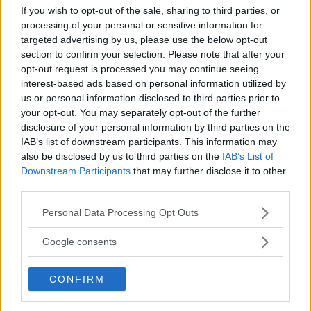
If you wish to opt-out of the sale, sharing to third parties, or
uppdateringar/år.
processing of your personal or sensitive information for
Undrande
targeted advertising by us, please use the below opt-out
section to confirm your selection. Please note that after your
Svar
:
opt-out request is processed you may continue seeing
Ja, vill man att den auktoriserade verkstaden ska göra en
interest-based ads based on personal information utilized by
uppdatering så kan det uppenbarligen bli dyrt. Men i de
us or personal information disclosed to third parties prior to
flesta fall går det att ladda ner en uppdatering från ”nätet”
your opt-out. You may separately opt-out of the further
till ett USB-minne och sedan låta bilen läsa in
disclosure of your personal information by third parties on the
IAB’s list of downstream participants. This information may
uppdateringen. Det tar lite tid och kräver en skapligt
also be disclosed by us to third parties on the
IAB’s List of
rymlig USB-sticka. Jag har själv gjort det till bilar av
Downstream Participants
that may further disclose it to other
årsmodell 2014. Jag har ingen erfarenhet av just BMW och
third parties.
det kan vara trixigt på äldre bilar. Din lösning är behändig
om man vill låta passageraren sköta navigeringen.
Please note that this website/app uses one or more Google
Personal Data Processing Opt Outs
services and may gather and store information including but
Erik Rönnblom, Vi Bilägare
not limited to your visit or usage behaviour. You may click to
Google consents
grant or deny consent to Google and its third-party tags to
use your data for below specified purposes in below Google
CONFIRM
consent section.
MISSA INTE KOMMANDE ARTIKLAR OM
SERVICE & REPARATIONER