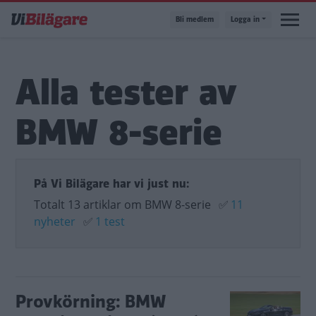
Hoppa
Bli medlem
Logga in
till
huvudinnehåll
Alla tester av
BMW 8-serie
På Vi Bilägare har vi just nu:
Totalt 13 artiklar om BMW 8-serie
✅
11
nyheter
✅
1 test
Provkörning: BMW