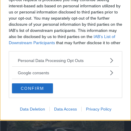
interest-based ads based on personal information utilized by
Utbudet av terrängdugliga kombibilar har krympt men fylls
us or personal information disclosed to third parties prior to
nu på av eldrivna Toyota bZ4X Touring. Vi provkör.
your opt-out. You may separately opt-out of the further
disclosure of your personal information by third parties on the
IAB’s list of downstream participants. This information may
also be disclosed by us to third parties on the
IAB’s List of
Downstream Participants
that may further disclose it to other
third parties.
Please note that this website/app uses one or more Google
Personal Data Processing Opt Outs
services and may gather and store information including but
not limited to your visit or usage behaviour. You may click to
Google consents
grant or deny consent to Google and its third-party tags to
use your data for below specified purposes in below Google
CONFIRM
consent section.
Så står sig nya Toyota RAV4
Vi ställe nykomlingen mot Audi Q3 och Mazda CX-5.
Data Deletion
Data Access
Privacy Policy