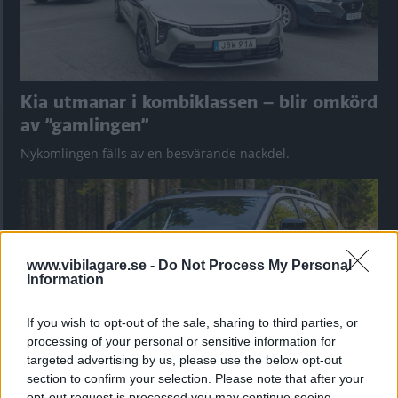
Kia utmanar i kombiklassen – blir omkörd
av ”gamlingen”
Nykomlingen fälls av en besvärande nackdel.
www.vibilagare.se -
Do Not Process My Personal
Information
If you wish to opt-out of the sale, sharing to third parties, or
processing of your personal or sensitive information for
targeted advertising by us, please use the below opt-out
section to confirm your selection. Please note that after your
”God chans att bli ny favorit”
opt-out request is processed you may continue seeing