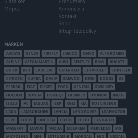
Klassiker
Prenumera
Moped
Annonsera
Kontakt
Shop
Integritetspolicy
MÄRKEN
AIWAYS
DENZA
FIREFLY
JAECOO
ONVO
ALFA ROMEO
ALPINE
ASTON MARTIN
AUDI
BENTLEY
BMW
BUGATTI
BUICK
BYD
CADILLAC
CATERHAM
CHEVROLET
CHRYSLER
CITROËN
CUPRA
DACIA
DAEWOO
DFSK
DODGE
DS
FERRARI
FIAT
FISKER
FORD
GENESIS
GWM WEY
HOLDEN
HONDA
HONGQI
HUMMER
HYUNDAI
INEOS
ISUZU
JAC
JAGUAR
JEEP
KGM
KIA
KOENIGSEGG
LADA
LAMBORGHINI
LANCIA
LAND ROVER
LEAPMOTOR
LEVC
LEXUS
LINCOLN
LOTUS
LUCID
LYNK & CO
MASERATI
MAXUS
MAZDA
MCLAREN
MERCEDES
MG
MICROLINO
MINI
MITSUBISHI
MORGAN
NIO
NISSAN