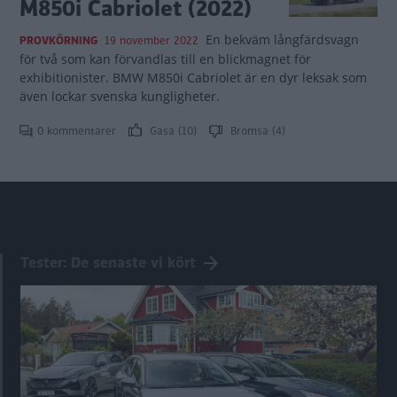
M850i Cabriolet (2022)
En bekväm långfärdsvagn
PROVKÖRNING
19 november 2022
för två som kan förvandlas till en blickmagnet för
exhibitionister. BMW M850i Cabriolet är en dyr leksak som
även lockar svenska kungligheter.
0 kommentarer
Gasa (10)
Bromsa (4)
Tester: De senaste vi kört