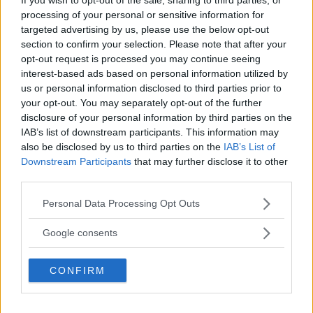
En bekväm långfärdsvagn för två som kan förvandlas
processing of your personal or sensitive information for
till en blickmagnet för exhibitionister. BMW M850i
targeted advertising by us, please use the below opt-out
Cabriolet är en dyr leksak som även lockar svenska
section to confirm your selection. Please note that after your
kungligheter.
opt-out request is processed you may continue seeing
interest-based ads based on personal information utilized by
Text
us or personal information disclosed to third parties prior to
Klas Skarin
your opt-out. You may separately opt-out of the further
disclosure of your personal information by third parties on the
Fotograf
IAB’s list of downstream participants. This information may
Niklas Carle
also be disclosed by us to third parties on the
IAB’s List of
Downstream Participants
that may further disclose it to other
third parties.
Please note that this website/app uses one or more Google
Personal Data Processing Opt Outs
services and may gather and store information including but
Det här är en låst artikel.
Logga in
för
not limited to your visit or usage behaviour. You may click to
Google consents
grant or deny consent to Google and its third-party tags to
att fortsätta läsa.
use your data for below specified purposes in below Google
CONFIRM
consent section.
DIGITAL PRENUMERATION