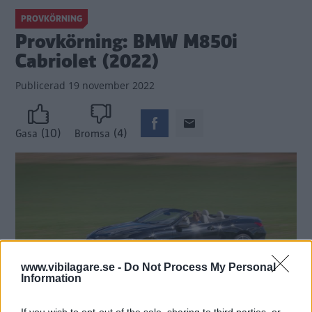
PROVKÖRNING
Provkörning: BMW M850i
Cabriolet (2022)
Publicerad
19 november 2022
(10)
(4)
Gasa
Bromsa
www.vibilagare.se -
Do Not Process My Personal
Information
If you wish to opt-out of the sale, sharing to third parties, or