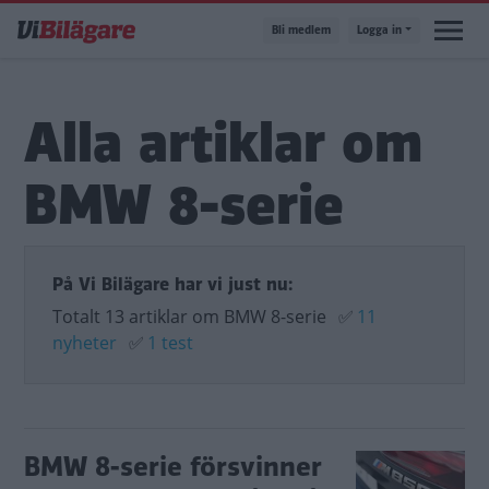
Hoppa
Bli medlem
Logga in
till
huvudinnehåll
Alla artiklar om
BMW 8-serie
På Vi Bilägare har vi just nu:
Totalt 13 artiklar om BMW 8-serie
✅
11
nyheter
✅
1 test
BMW 8-serie försvinner