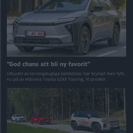
”God chans att bli ny favorit”
Utbudet av terrängdugliga kombibilar har krympt men fylls
nu på av eldrivna Toyota bZ4X Touring. Vi provkör.