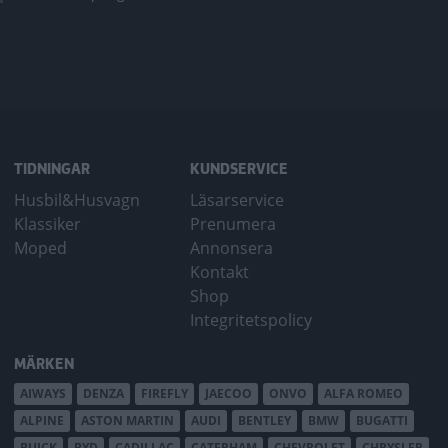
TIDNINGAR
KUNDSERVICE
Husbil&Husvagn
Läsarservice
Klassiker
Prenumera
Moped
Annonsera
Kontakt
Shop
Integritetspolicy
MÄRKEN
AIWAYS
DENZA
FIREFLY
JAECOO
ONVO
ALFA ROMEO
ALPINE
ASTON MARTIN
AUDI
BENTLEY
BMW
BUGATTI
BUICK
BYD
CADILLAC
CATERHAM
CHEVROLET
CHRYSLER