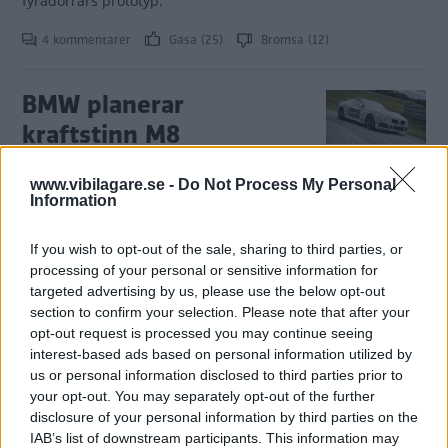
fyradörrars prototyp.
4 kommentarer
Gasa (25)
Bromsa (12)
BMW planerar
kraftstinn M8
Prototyp på värstingversionen av 8-
NYHETER
29 maj 2017
www.vibilagare.se -
Do Not Process My Personal
serien visades upp på Nürburgring.
Information
0 kommentarer
Gasa
Bromsa
If you wish to opt-out of the sale, sharing to third parties, or
processing of your personal or sensitive information for
Första skissen på BMW
targeted advertising by us, please use the below opt-out
section to confirm your selection. Please note that after your
8-serie
opt-out request is processed you may continue seeing
interest-based ads based on personal information utilized by
Så här ser återupplivade lyxcoupén ut i
NYHETER
11 maj 2017
us or personal information disclosed to third parties prior to
profil.
your opt-out. You may separately opt-out of the further
disclosure of your personal information by third parties on the
4 kommentarer
Gasa (11)
Bromsa (14)
IAB’s list of downstream participants. This information may