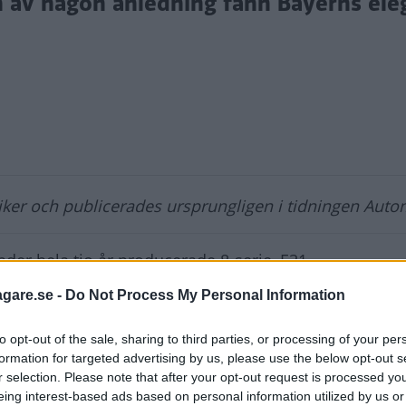
 av någon anledning fann Bayerns ele
siker och publicerades ursprungligen i tidningen Auto
er hela tio år producerade 8-serie, E31.
agare.se -
Do Not Process My Personal Information
 nyhetsspäckad salong till och med för att vara tysk.
bra – inte helt olik BMW fast i en lägre division – sa
to opt-out of the sale, sharing to third parties, or processing of your per
m önskade snabb hädanfärd.
formation for targeted advertising by us, please use the below opt-out s
r selection. Please note that after your opt-out request is processed y
 som om BMW och Braun ingått ett äktenskap med myc
eing interest-based ads based on personal information utilized by us or