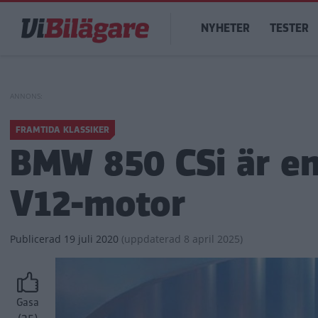
Hoppa
Main
till
NYHETER
TESTER
navigation
huvudinnehåll
FRAMTIDA KLASSIKER
BMW 850 CSi är e
V12-motor
Publicerad
19 juli 2020
(
uppdaterad
8 april 2025)
Gasa