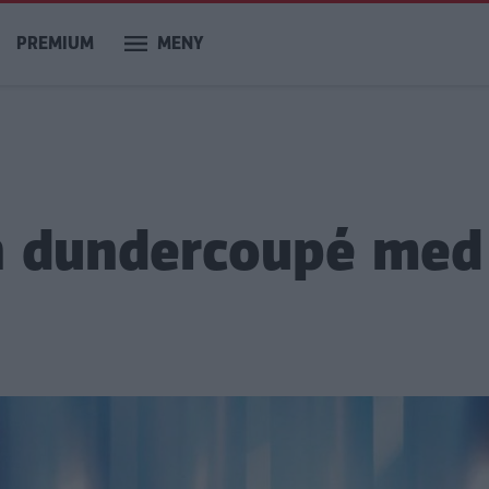
PREMIUM
MENY
n dundercoupé med