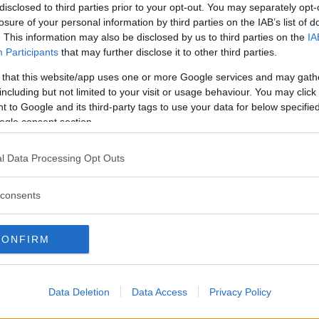
ellen skulle sopa rent i den lilla konkurrens som erb
disclosed to third parties prior to your opt-out. You may separately opt-
losure of your personal information by third parties on the IAB’s list of
m svälliga hjulhus, inredning bland BMW:s bästa någo
. This information may also be disclosed by us to third parties on the
IA
r in« i varandra som liten gimmick. Bakvagnen var B
Participants
that may further disclose it to other third parties.
 that this website/app uses one or more Google services and may gath
including but not limited to your visit or usage behaviour. You may click 
usiastiskt. För tung, inte så kul att köra, alldeles för 
 to Google and its third-party tags to use your data for below specifi
et var ju ingen sportvagn BMW byggt utan ett långres
ogle consent section.
ck V12-motor på 5,6 liter och 380 hk, modifierat cha
l Data Processing Opt Outs
k, aktiv bakvagnsstyrning. Det är inte den minst tillv
en det är den klart mest attraktiva.
consents
CONFIRM
Data Deletion
Data Access
Privacy Policy
 850 CSi såldes nya i Sverige, tre under 1994 och fem året därpå.