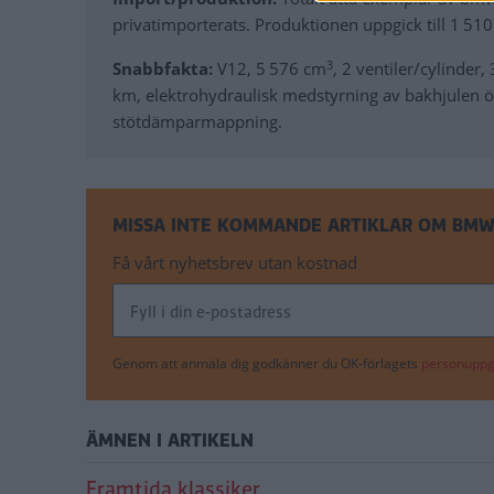
privatimporterats. Produktionen uppgick till 1 51
3
Snabbfakta:
V12, 5 576 cm
, 2 ventiler/cylinder
km, elektrohydraulisk medstyrning av bakhjulen ö
stötdämparmappning.
MISSA INTE KOMMANDE ARTIKLAR OM BMW 
Få vårt nyhetsbrev utan kostnad
Genom att anmäla dig godkänner du OK-förlagets
personuppgi
ÄMNEN I ARTIKELN
Framtida klassiker