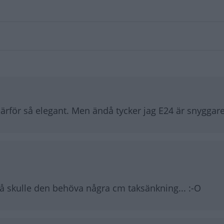
Därför så elegant. Men ändå tycker jag E24 är snyggare
å skulle den behöva några cm taksänkning... :-O