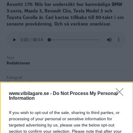
Avsnitt 179: Nils har undersökt hur barnvänliga BMW
3-serie, Mazda 3, Renault Clio, Tesla Model 3 och
Toyota Corolla är. Carl kastas tillbaka till 80-talet i sin
senaste provkörning. Och så veckans snackisar.
Text
Redaktionen
Fotograf
Simon Hamelius
www.vibilagare.se -
Do Not Process My Personal
Information
If you wish to opt-out of the sale, sharing to third parties, or
Tryck på play
och lyssna på Vi Bilägares
processing of your personal or sensitive information for
podcast. I det här avsnittet hör du
targeted advertising by us, please use the below opt-out
redaktionsmedlemmarna Maria Dahlin, Nils
section to confirm your selection. Please note that after your