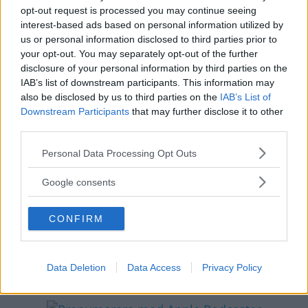
Svärd och Carl Hempel.
opt-out request is processed you may continue seeing
interest-based ads based on personal information utilized by
us or personal information disclosed to third parties prior to
Du kan lyssna
i spelaren högst upp på sidan
your opt-out. You may separately opt-out of the further
genom att trycka på play-knappen. Du kan
disclosure of your personal information by third parties on the
IAB’s list of downstream participants. This information may
prenumerera på Vi Bilägares podcast helt gratis
also be disclosed by us to third parties on the
IAB’s List of
via iTunes eller valfri podapp! Vi finns också på
Downstream Participants
that may further disclose it to other
Spotify!
third parties.
Please note that this website/app uses one or more Google
Personal Data Processing Opt Outs
Trevlig lyssning önskar Vi Bilägares
services and may gather and store information including but
redaktion!
not limited to your visit or usage behaviour. You may click to
Google consents
grant or deny consent to Google and its third-party tags to
use your data for below specified purposes in below Google
Diskutera
: Vad tyckte du om detta avsnitt?
CONFIRM
consent section.
Klicka här för att prenumerera på Vi
Data Deletion
Data Access
Privacy Policy
Bilägares podcast!