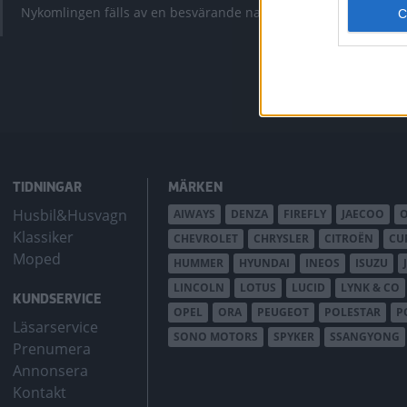
krympt men fy
Nykomlingen fälls av en besvärande nackdel.
bZ4X Touring.
TIDNINGAR
MÄRKEN
Husbil&Husvagn
AIWAYS
DENZA
FIREFLY
JAECOO
Klassiker
CHEVROLET
CHRYSLER
CITROËN
CU
Moped
HUMMER
HYUNDAI
INEOS
ISUZU
LINCOLN
LOTUS
LUCID
LYNK & CO
KUNDSERVICE
OPEL
ORA
PEUGEOT
POLESTAR
P
Läsarservice
SONO MOTORS
SPYKER
SSANGYONG
Prenumera
Annonsera
Kontakt