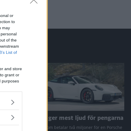
sonal or
ection to
ou may
 personal
out of the
 downstream
B’s List of
er and store
to grant or
ed purposes
a RAV4
Den ger mest ljud för pengarna
 Q3 och
Den som betalar två miljoner för en Porsche