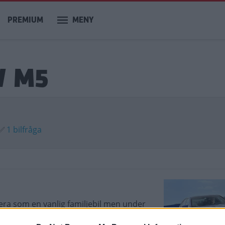
PREMIUM
MENY
W M5
✅
1 bilfråga
ra som en vanlig familjebil men under
 den klassiska modellen är den första