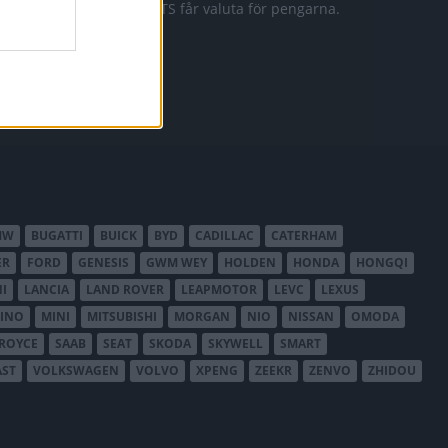
911 GTS får valuta för pengarna.
MW
BUGATTI
BUICK
BYD
CADILLAC
CATERHAM
ER
FORD
GENESIS
GWM WEY
HOLDEN
HONDA
HONGQI
I
LANCIA
LAND ROVER
LEAPMOTOR
LEVC
LEXUS
INO
MINI
MITSUBISHI
MORGAN
NIO
NISSAN
OMODA
-ROYCE
SAAB
SEAT
SKODA
SKYWELL
SMART
AST
VOLKSWAGEN
VOLVO
XPENG
ZEEKR
ZENVO
ZHIDOU