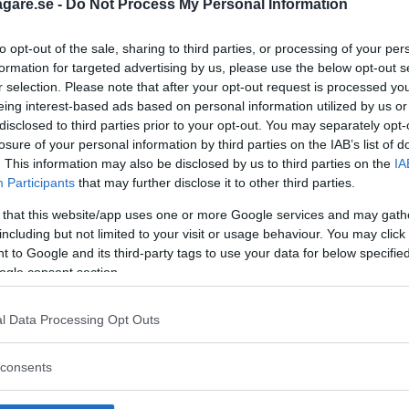
d.
agare.se -
Do Not Process My Personal Information
to opt-out of the sale, sharing to third parties, or processing of your per
formation for targeted advertising by us, please use the below opt-out s
r selection. Please note that after your opt-out request is processed y
eing interest-based ads based on personal information utilized by us or
disclosed to third parties prior to your opt-out. You may separately opt-
losure of your personal information by third parties on the IAB’s list of
. This information may also be disclosed by us to third parties on the
IA
Participants
that may further disclose it to other third parties.
 that this website/app uses one or more Google services and may gath
including but not limited to your visit or usage behaviour. You may click 
 to Google and its third-party tags to use your data for below specifi
ogle consent section.
l Data Processing Opt Outs
 att bli ny favorit”
Så står sig nya Toyot
consents
rrängdugliga kombibilar har
Vi ställe nykomlingen mot Audi