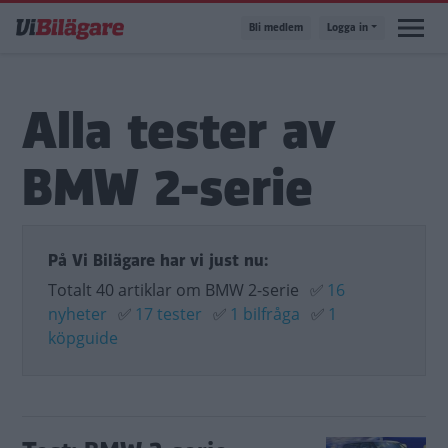
Hoppa
Bli medlem
Logga in
till
huvudinnehåll
Alla tester av
BMW 2-serie
På Vi Bilägare har vi just nu:
Totalt 40 artiklar om BMW 2-serie
✅
16
nyheter
✅
17 tester
✅
1 bilfråga
✅
1
köpguide