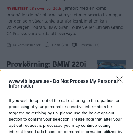
Jämfört med en kombi
NYBILSTEST
18 november 2015
innehåller de här bilarna så mycket mer smarta lösningar.
För den som vågar tänka utanför kombimallen kan
Volkswagen Touran, BMW Gran Tourer, eller Citroën Grand
C4 Picasso vara värda att överväga.
14 kommentarer
Gasa (28)
Bromsa (13)
Provkörning: BMW 220i
Gran Tourer 2015
www.vibilagare.se -
Do Not Process My Personal
En framhjulsdriven flexbil med
PROVKÖRNING
11 juni 2015
Information
plats för sju. Vem hade trott att BMW skulle bredda
programmet på det sättet för några år sedan?
If you wish to opt-out of the sale, sharing to third parties, or
processing of your personal or sensitive information for
6 kommentarer
Gasa (18)
Bromsa (14)
targeted advertising by us, please use the below opt-out
section to confirm your selection. Please note that after your
BMW 2-serie Gran
opt-out request is processed you may continue seeing
interest-based ads based on personal information utilized by