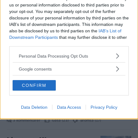
Tourer – rapport från
us or personal information disclosed to third parties prior to
provkörningen
your opt-out. You may separately opt-out of the further
disclosure of your personal information by third parties on the
Framhjulsdrivna BMW:n har växt
PROVKÖRNING
29 april 2015
IAB’s list of downstream participants. This information may
till sig och fått plats för sju – Vi rapporterar från
also be disclosed by us to third parties on the
IAB’s List of
provkörningen av BMW 2-serie Gran Tourer.
Downstream Participants
that may further disclose it to other
third parties.
3 kommentarer
Gasa (28)
Bromsa (20)
Please note that this website/app uses one or more Google
Personal Data Processing Opt Outs
services and may gather and store information including but
Rosttest: BMW 2-serie
not limited to your visit or usage behaviour. You may click to
Google consents
grant or deny consent to Google and its third-party tags to
Active Tourer (2014)
use your data for below specified purposes in below Google
CONFIRM
consent section.
Nästan full pott i rosttestet för BMW 2-
ROST
22 oktober 2014
serie Active Tourer. Vältäkande slitskydd och huv i
aluminium på plussidan, materialet i innerskärmarna bak
Data Deletion
Data Access
Privacy Policy
riskerar dock att bli grogrund för rost.
3 kommentarer
Gasa (23)
Bromsa (17)