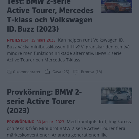
Test: BMW 2-serie
Active Tourer, Mercedes
T-klass och Volkswagen
ID. Buzz (2023)
Kan hajpen runt Volkswagen ID.
NYBILSTEST
15 mars 2023
Buzz väcka minibussklassen till liv? Vi granskar den och två
mindre men funktionsinriktade alternativ, BMW 2-serie
Active Tourer och Mercedes T-klass.
0 kommentarer
Gasa (25)
Bromsa (18)
Provkörning: BMW 2-
serie Active Tourer
(2023)
Med framhjulsdrift, hög kaross
PROVKÖRNING
30 januari 2023
och teknik från Mini bröt BMW 2-serie Active Tourer flera
märkeskonventioner. Är andra generationen lika