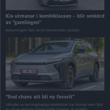
Kia utmanar i kombiklassen – blir omkörd
av ”gamlingen”
Nykomlingen fälls av en besvärande nackdel.
”God chans att bli ny favorit”
Utbudet av terrängdugliga kombibilar har krympt men fylls
nu på av eldrivna Toyota bZ4X Touring. Vi provkör.