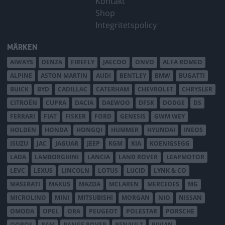
Kontakt
Shop
Integritetspolicy
MÄRKEN
AIWAYS
DENZA
FIREFLY
JAECOO
ONVO
ALFA ROMEO
ALPINE
ASTON MARTIN
AUDI
BENTLEY
BMW
BUGATTI
BUICK
BYD
CADILLAC
CATERHAM
CHEVROLET
CHRYSLER
CITROËN
CUPRA
DACIA
DAEWOO
DFSK
DODGE
DS
FERRARI
FIAT
FISKER
FORD
GENESIS
GWM WEY
HOLDEN
HONDA
HONGQI
HUMMER
HYUNDAI
INEOS
ISUZU
JAC
JAGUAR
JEEP
KGM
KIA
KOENIGSEGG
LADA
LAMBORGHINI
LANCIA
LAND ROVER
LEAPMOTOR
LEVC
LEXUS
LINCOLN
LOTUS
LUCID
LYNK & CO
MASERATI
MAXUS
MAZDA
MCLAREN
MERCEDES
MG
MICROLINO
MINI
MITSUBISHI
MORGAN
NIO
NISSAN
OMODA
OPEL
ORA
PEUGEOT
POLESTAR
PORSCHE
QOROS
RAM
RANGE ROVER
RENAULT
RIVIAN