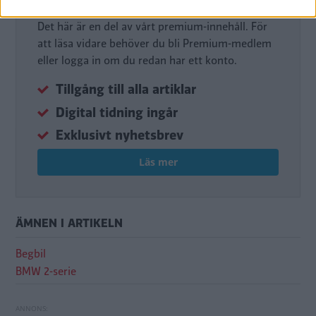
Det här är en del av vårt premium-innehåll. För
att läsa vidare behöver du bli Premium-medlem
eller logga in om du redan har ett konto.
Tillgång till alla artiklar
Digital tidning ingår
Exklusivt nyhetsbrev
Läs mer
ÄMNEN I ARTIKELN
Begbil
BMW 2-serie