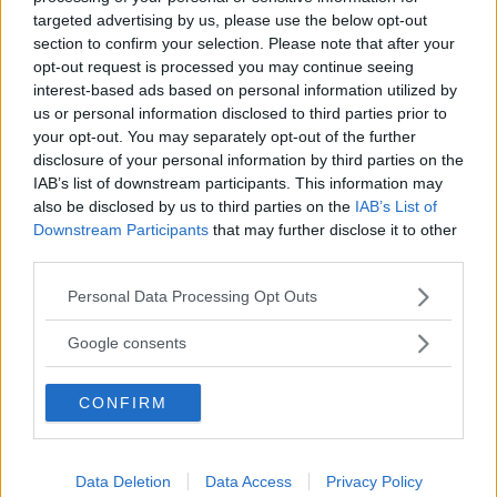
En ovanlig profil för att vara en BMW – Active Tourer är hög och kort.
targeted advertising by us, please use the below opt-out
section to confirm your selection. Please note that after your
En familjebuss brukar inte vara körglad, men det är
opt-out request is processed you may continue seeing
BMW 2-serie Active Tourer. Vi synar den som
interest-based ads based on personal information utilized by
begagnad.
us or personal information disclosed to third parties prior to
Text
your opt-out. You may separately opt-out of the further
Christian Ellmark
disclosure of your personal information by third parties on the
IAB’s list of downstream participants. This information may
also be disclosed by us to third parties on the
IAB’s List of
Downstream Participants
that may further disclose it to other
third parties.
Please note that this website/app uses one or more Google
Personal Data Processing Opt Outs
Det här är en låst artikel.
Logga in
för
services and may gather and store information including but
att fortsätta läsa.
not limited to your visit or usage behaviour. You may click to
Google consents
grant or deny consent to Google and its third-party tags to
use your data for below specified purposes in below Google
CONFIRM
consent section.
DIGITAL PRENUMERATION
Ta del av allt material – bli
Data Deletion
Data Access
Privacy Policy
Premium-medlem