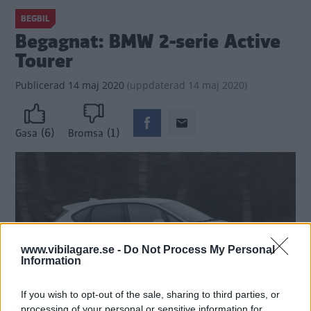
BEGBIL
Begagnat: BMW 2-serie Active
Tourer
Publicerad
14 maj 2020
(
uppdaterad
14 maj 2020)
(6)
(1)
Gasa
Bromsa
www.vibilagare.se -
Do Not Process My Personal
Information
If you wish to opt-out of the sale, sharing to third parties, or
processing of your personal or sensitive information for