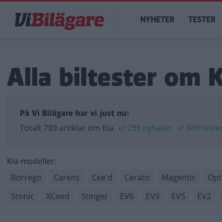
Hoppa
Main
till
NYHETER
TESTER
navigation
huvudinnehåll
Alla biltester om K
På Vi Bilägare har vi just nu:
Totalt 789 artiklar om Kia
✅
295 nyheter
✅
349 teste
Kia-modeller:
Borrego
Carens
Cee'd
Cerato
Magentis
Opt
Stonic
XCeed
Stinger
EV6
EV9
EV5
EV2