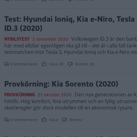
Test: Hyundai Ioniq, Kia e-Niro, Tes
ID.3 (2020)
Volkswagen ID.3 är den banb
NYBILSTEST
2 november 2020
här med elbilar egentligen ska gå till – det är i alla fall ta
testmatchen mot Tesla 3, Hyundai Ioniq och Kia e-Niro vis
0 kommentarer
Gasa (8)
Bromsa (8)
Provkörning: Kia Sorento (2020)
Den nya generationen av Ki
PROVKÖRNING
27 oktober 2020
hittills. Hög komfort, fina utrymmen och en fyllig utrustn
skatteregler gör dock modellen till en ekonomisk rysare.
0 kommentarer
Gasa
Bromsa