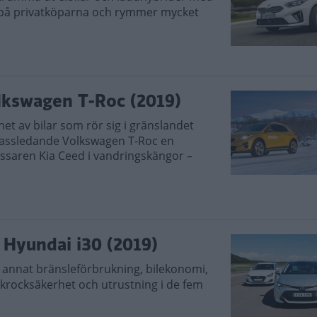
e på privatköparna och rymmer mycket
lkswagen T-Roc (2019)
net av bilar som rör sig i gränslandet
 klassledande Volkswagen T-Roc en
ssaren Kia Ceed i vandringskängor –
, Hyundai i30 (2019)
 annat bränsleförbrukning, bilekonomi,
 krocksäkerhet och utrustning i de fem