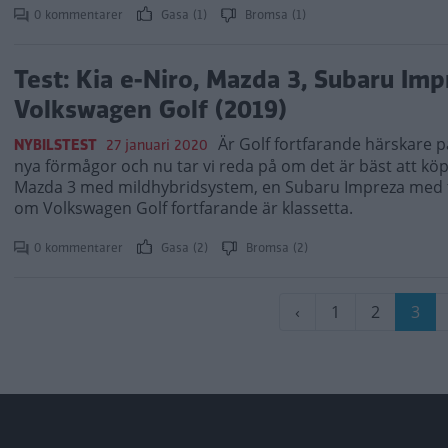
0 kommentarer
Gasa (1)
Bromsa (1)
Test: Kia e-Niro, Mazda 3, Subaru Imp
Volkswagen Golf (2019)
Är Golf fortfarande härskare p
NYBILSTEST
27 januari 2020
nya förmågor och nu tar vi reda på om det är bäst att kö
Mazda 3 med mildhybridsystem, en Subaru Impreza med fyrh
om Volkswagen Golf fortfarande är klassetta.
0 kommentarer
Gasa (2)
Bromsa (2)
Paginering
Föregående
‹
Sida
1
Sida
2
Nuv
3
sida
sida