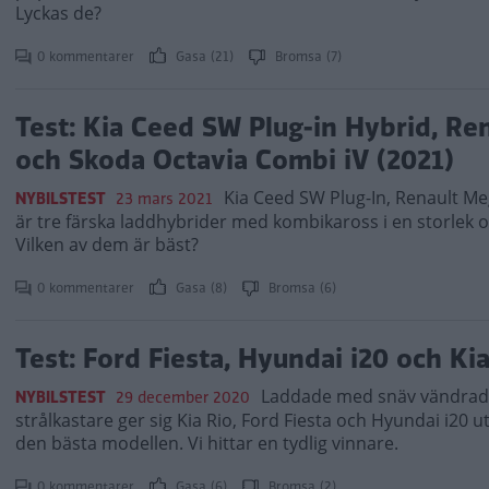
Lyckas de?
0 kommentarer
Gasa (21)
Bromsa (7)
Test: Kia Ceed SW Plug-in Hybrid, R
och Skoda Octavia Combi iV (2021)
Kia Ceed SW Plug-In, Renault M
NYBILSTEST
23 mars 2021
är tre färska laddhybrider med kombikaross i en storlek o
Vilken av dem är bäst?
0 kommentarer
Gasa (8)
Bromsa (6)
Test: Ford Fiesta, Hyundai i20 och Ki
Laddade med snäv vändradi
NYBILSTEST
29 december 2020
strålkastare ger sig Kia Rio, Ford Fiesta och Hyundai i20 u
den bästa modellen. Vi hittar en tydlig vinnare.
0 kommentarer
Gasa (6)
Bromsa (2)