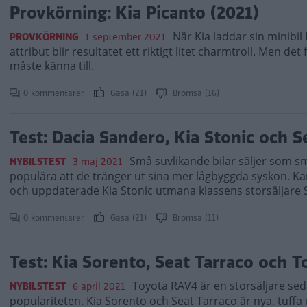
Provkörning: Kia Picanto (2021)
När Kia laddar sin minibi
PROVKÖRNING
1 september 2021
attribut blir resultatet ett riktigt litet charmtroll. Men d
måste känna till.
0 kommentarer
Gasa (21)
Bromsa (16)
Test: Dacia Sandero, Kia Stonic och S
Små suvlikande bilar säljer som smö
NYBILSTEST
3 maj 2021
populära att de tränger ut sina mer lågbyggda syskon. Kan
och uppdaterade Kia Stonic utmana klassens storsäljare 
0 kommentarer
Gasa (21)
Bromsa (11)
Test: Kia Sorento, Seat Tarraco och 
Toyota RAV4 är en storsäljare se
NYBILSTEST
6 april 2021
populariteten. Kia Sorento och Seat Tarraco är nya, tuffa