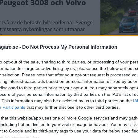
 Peugeot 3008 och Volvo
vå av de hetaste biltrenderna i Sverige
m intressanta nykomlingar som utmanar
floppar.
agare.se -
Do Not Process My Personal Information
to opt-out of the sale, sharing to third parties, or processing of your per
oyota Corolla,
formation for targeted advertising by us, please use the below opt-out s
r selection. Please note that after your opt-out request is processed y
eing interest-based ads based on personal information utilized by us or
nnat bränsleförbrukning, bilekonomi,
disclosed to third parties prior to your opt-out. You may separately opt-
 krocksäkerhet och utrustning i de fem
losure of your personal information by third parties on the IAB’s list of
. This information may also be disclosed by us to third parties on the
IA
Participants
that may further disclose it to other third parties.
 that this website/app uses one or more Google services and may gath
including but not limited to your visit or usage behaviour. You may click 
 Corolla, Volkswagen Golf
 to Google and its third-party tags to use your data for below specifi
ogle consent section.