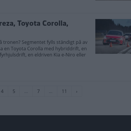
reza, Toyota Corolla,
å tronen? Segmentet fylls ständigt på av
pa en Toyota Corolla med hybriddrift, en
julsdrift, en eldriven Kia e-Niro eller
arande
Sida
4
Sida
5
…
Sida
7
…
Sida
11
Nästa
›
sida