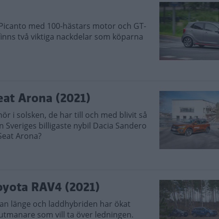
l Picanto med 100-hästars motor och GT-
et finns två viktiga nackdelar som köparna
eat Arona (2021)
r i solsken, de har till och med blivit så
 Sveriges billigaste nybil Dacia Sandero
Seat Arona?
Toyota RAV4 (2021)
dan länge och laddhybriden har ökat
 utmanare som vill ta över ledningen.