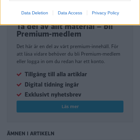
Data Deletion
Data Access
Privacy Policy
DIGITAL PRENUMERATION
Ta del av allt material – bli
Premium-medlem
Det här är en del av vårt premium-innehåll. För
att läsa vidare behöver du bli Premium-medlem
eller logga in om du redan har ett konto.
Tillgång till alla artiklar
Digital tidning ingår
Exklusivt nyhetsbrev
Läs mer
ÄMNEN I ARTIKELN