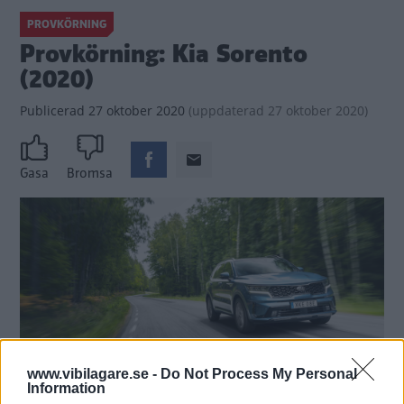
PROVKÖRNING
Provkörning: Kia Sorento
(2020)
Publicerad
27 oktober 2020
(
uppdaterad
27 oktober 2020)
Gasa
Bromsa
www.vibilagare.se -
Do Not Process My Personal
Information