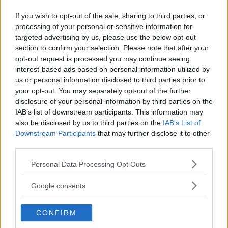
Fronten på nya Sorento utmärks av rekordstor grill.
If you wish to opt-out of the sale, sharing to third parties, or
Den nya generationen av Kias stora suv Sorento är
processing of your personal or sensitive information for
den bästa hittills. Hög komfort, fina utrymmen och en
targeted advertising by us, please use the below opt-out
fyllig utrustningslista kan locka nya kunder. Men nya
section to confirm your selection. Please note that after your
skatteregler gör dock modellen till en ekonomisk
opt-out request is processed you may continue seeing
rysare.
interest-based ads based on personal information utilized by
us or personal information disclosed to third parties prior to
Text
your opt-out. You may separately opt-out of the further
Tommy Wahlström
disclosure of your personal information by third parties on the
IAB’s list of downstream participants. This information may
also be disclosed by us to third parties on the
IAB’s List of
Fotograf
Downstream Participants
that may further disclose it to other
Kia
third parties.
Please note that this website/app uses one or more Google
Personal Data Processing Opt Outs
services and may gather and store information including but
not limited to your visit or usage behaviour. You may click to
Google consents
grant or deny consent to Google and its third-party tags to
Det här är en låst artikel.
Logga in
för
use your data for below specified purposes in below Google
att fortsätta läsa.
CONFIRM
consent section.