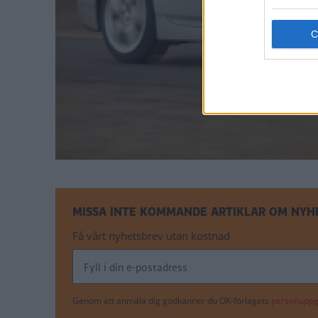
MISSA INTE KOMMANDE ARTIKLAR OM NYH
Få vårt nyhetsbrev utan kostnad
Genom att anmäla dig godkänner du OK-förlagets
personuppgi