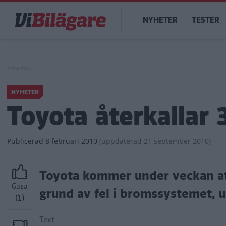
Hoppa
Main
till
NYHETER
TESTER
navigation
huvudinnehåll
NYHETER
Toyota återkallar 
Publicerad
8 februari 2010
(
uppdaterad
21 september 2010)
Toyota kommer under veckan att
Gasa
grund av fel i bromssystemet, u
(1)
Text