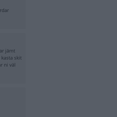
ärdar
ar jämt
kasta skit
r ni väl