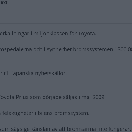
text
rkallningar i miljonklassen för Toyota.
mspedalerna och i synnerhet bromssystemen i 300 0
till japanska nyhetskällor.
oyota Prius som började säljas i maj 2009.
m felaktigheter i bilens bromssystem.
om sägs ge känslan av att bromsarma inte fungerar.