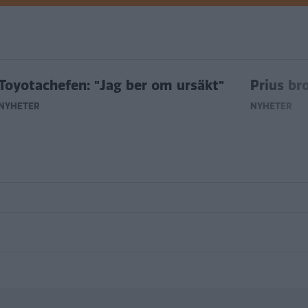
Toyotachefen: "Jag ber om ursäkt"
Prius br
NYHETER
NYHETER