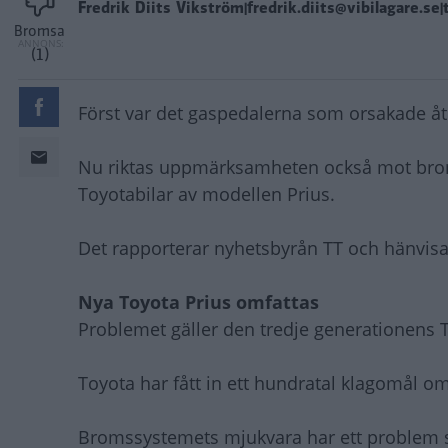
Fredrik Diits Vikström|fredrik.diits@vibilagare.se|
Bromsa
(1)
Först var det gaspedalerna som orsakade åte
Nu riktas uppmärksamheten också mot bro
Toyotabilar av modellen Prius.
Det rapporterar nyhetsbyrån TT och hänvisar 
Nya Toyota Prius omfattas
Problemet gäller den tredje generationens T
Toyota har fått in ett hundratal klagomål o
Bromssystemets mjukvara har ett problem s