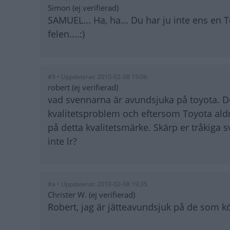
Simon (ej verifierad)
SAMUEL... Ha, ha... Du har ju inte ens en T
felen....:)
#9 • Uppdaterat: 2010-02-08 19:06
robert (ej verifierad)
vad svennarna är avundsjuka på toyota. D
kvalitetsproblem och eftersom Toyota aldr
på detta kvalitetsmärke. Skärp er tråkiga sve
inte lr?
#a • Uppdaterat: 2010-02-08 19:35
Christer W. (ej verifierad)
Robert, jag är jätteavundsjuk på de som kör