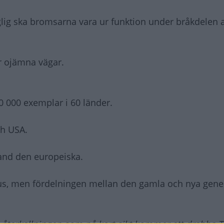
glig ska bromsarna vara ur funktion under bråkdelen 
er ojämna vägar.
0 000 exemplar i 60 länder.
ch USA.
and den europeiska.
Prius, men fördelningen mellan den gamla och nya gen