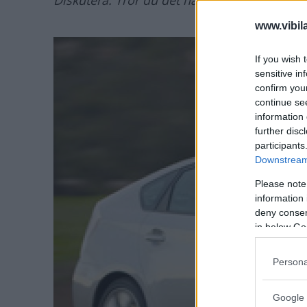
Diskutera: Tror du det här är den sista sto
www.vibil
If you wish 
sensitive in
confirm you
continue se
information 
further disc
participants
Downstream 
Please note
information 
deny consent
in below Go
Persona
Google 