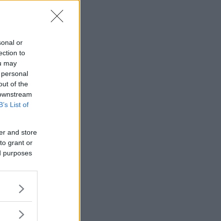
Toyota?
sonal or
ection to
ou may
 personal
out of the
 downstream
B’s List of
er and store
to grant or
ed purposes