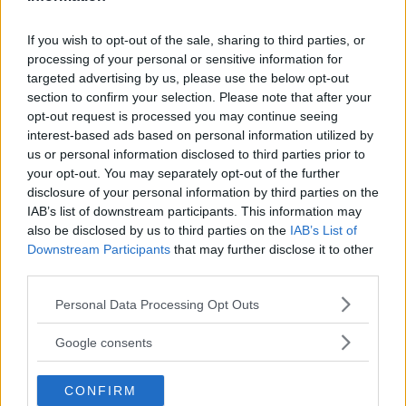
I fabrik har Toyota redan genomfört
förändringar för att lösa problemet, därför
If you wish to opt-out of the sale, sharing to third parties, or
behöver produktionen inte stoppas i Europa,
processing of your personal or sensitive information for
vilket har varit fallet i USA.
targeted advertising by us, please use the below opt-out
section to confirm your selection. Please note that after your
opt-out request is processed you may continue seeing
Toyotas europeiska avdelning menar att inga
interest-based ads based on personal information utilized by
olyckor inträffat orsakade av problemet i
us or personal information disclosed to third parties prior to
your opt-out. You may separately opt-out of the further
Europa. I USA rapporteras det däremot om flera
disclosure of your personal information by third parties on the
dödsolyckor.
IAB’s list of downstream participants. This information may
also be disclosed by us to third parties on the
IAB’s List of
I Sverige gäller återkallningen 52 500 bilar.
Downstream Participants
that may further disclose it to other
third parties.
Några tusen av dessa finns ännu i lager och har
inte sålts.
Please note that this website/app uses one or more Google
Personal Data Processing Opt Outs
services and may gather and store information including but
not limited to your visit or usage behaviour. You may click to
Google consents
- Vi kommer att kontakta alla våra kunder inom
grant or deny consent to Google and its third-party tags to
några veckor, säger Bengt Dahlström.
use your data for below specified purposes in below Google
CONFIRM
consent section.