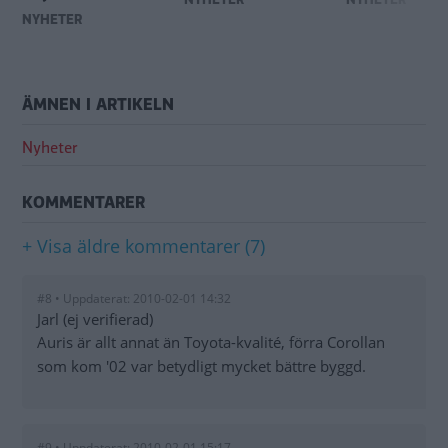
NYHETER
ÄMNEN I ARTIKELN
Nyheter
KOMMENTARER
+ Visa äldre kommentarer (7)
#8 • Uppdaterat: 2010-02-01 14:32
Jarl (ej verifierad)
Auris är allt annat än Toyota-kvalité, förra Corollan
som kom '02 var betydligt mycket bättre byggd.
#9 • Uppdaterat: 2010-02-01 15:17