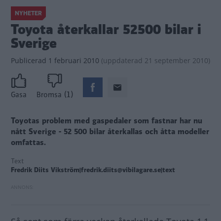
NYHETER
Toyota återkallar 52500 bilar i
Sverige
Publicerad
1 februari 2010
(
uppdaterad
21 september 2010)
(1)
Gasa
Bromsa
Toyotas problem med gaspedaler som fastnar har nu
nått Sverige - 52 500 bilar återkallas och åtta modeller
omfattas.
Text
Fredrik Diits Vikström|fredrik.diits@vibilagare.se|text