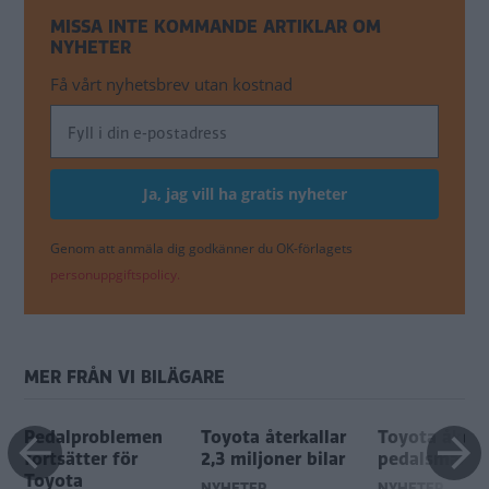
MISSA INTE KOMMANDE ARTIKLAR OM
NYHETER
Få vårt nyhetsbrev utan kostnad
Genom att anmäla dig godkänner du OK-förlagets
personuppgiftspolicy.
MER FRÅN VI BILÄGARE
Pedalproblemen
Toyota återkallar
Toyota åker 
fortsätter för
2,3 miljoner bilar
pedalsmäll
Toyota
NYHETER
NYHETER