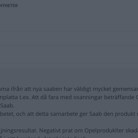
NYHETER
komma ifrån att nya saaben har väldigt mycket gemens
nplatta t.ex. Att då fara med osanningar beträffande O
 Saab.
arbetet, och att detta samarbete ger Saab den produkt
äljningsresultat. Negativt prat om Opelproduklter skad