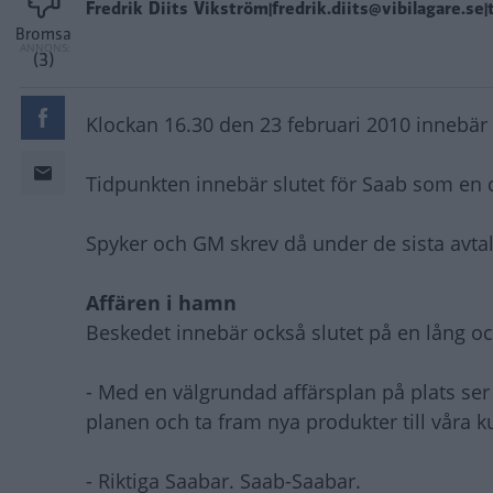
Fredrik Diits Vikström|fredrik.diits@vibilagare.se|
Bromsa
(3)
Klockan 16.30 den 23 februari 2010 innebär 
Tidpunkten innebär slutet för Saab som en 
Spyker och GM skrev då under de sista avt
Affären i hamn
Beskedet innebär också slutet på en lång o
- Med en välgrundad affärsplan på plats ser
planen och ta fram nya produkter till våra 
- Riktiga Saabar. Saab-Saabar.