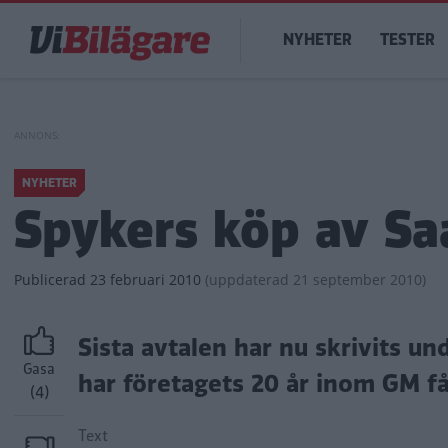
Hoppa
Main
till
NYHETER
TESTER
navigation
huvudinnehåll
NYHETER
Spykers köp av Saa
Publicerad
23 februari 2010
(
uppdaterad
21 september 2010)
Sista avtalen har nu skrivits un
Gasa
har företagets 20 år inom GM fåt
(4)
Text