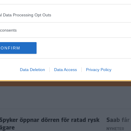
l Data Processing Opt Outs
consents
ETER
CONFIRM
Data Deletion
Data Access
Privacy Policy
ftspolicy.
Spyker öppnar dörren för ratad rysk
Saab får 
ägare
NYHETER