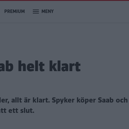
PREMIUM
MENY
b helt klart
der, allt är klart. Spyker köper Saab o
t ett slut.