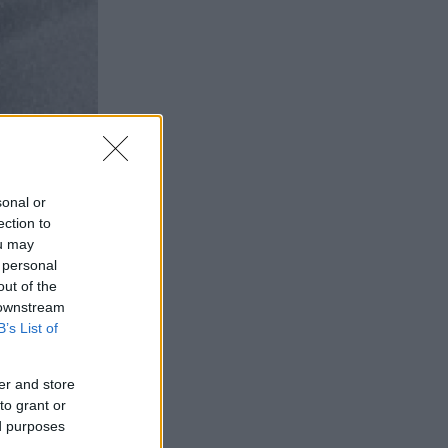
sonal or
ection to
ou may
 personal
out of the
 downstream
B’s List of
er and store
to grant or
ed purposes