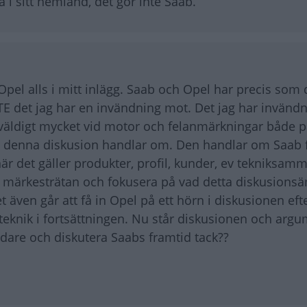
i sitt hemland, det gör inte Saab.
 Opel alls i mitt inlägg. Saab och Opel har precis som
E det jag har en invändning mot. Det jag har invänd
g väldigt mycket vid motor och felanmärkningar både 
t denna diskusion handlar om. Den handlar om Saab 
är det gäller produkter, profil, kunder, ev tekniksam
n märkesträtan och fokusera på vad detta diskusions
 även går att få in Opel på ett hörn i diskusionen ef
knik i fortsättningen. Nu står diskusionen och arg
dare och diskutera Saabs framtid tack??