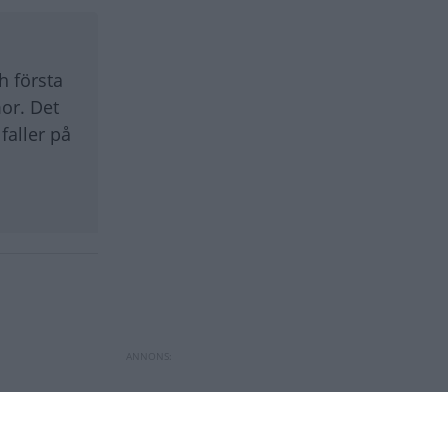
h första
or. Det
faller på