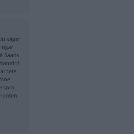
 du säger
ningar
på Saans
framtid!
marbete
ämne
tersom
umenten