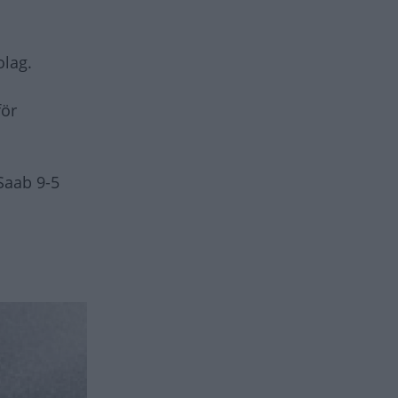
olag.
för
 Saab 9-5