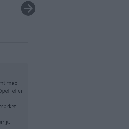
amt med
pel, eller
 märket
ar ju