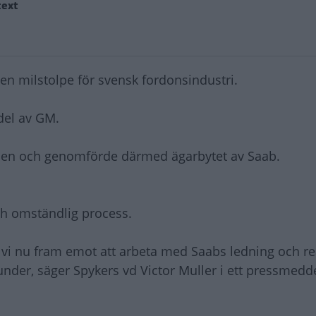
text
en milstolpe för svensk fordonsindustri.
del av GM.
alen och genomförde därmed ägarbytet av Saab.
ch omständlig process.
 vi nu fram emot att arbeta med Saabs ledning och re
kunder, säger Spykers vd Victor Muller i ett pressmedd