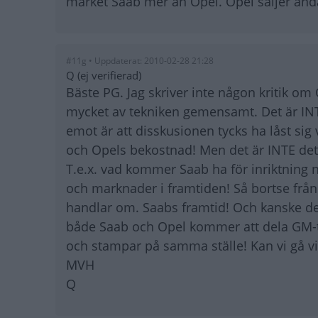
märket Saab mer än Opel. Opel säljer ändå 
#11g • Uppdaterat: 2010-02-28 21:28
Q (ej verifierad)
Bäste PG. Jag skriver inte någon kritik om
mycket av tekniken gemensamt. Det är INT
emot är att disskusionen tycks ha låst si
och Opels bekostnad! Men det är INTE de
T.e.x. vad kommer Saab ha för inriktning n
och marknader i framtiden! Så bortse frå
handlar om. Saabs framtid! Och kanske det
både Saab och Opel kommer att dela GM-te
och stampar på samma ställe! Kan vi gå vi
MVH
Q