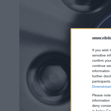
www.vibil
If you wish 
sensitive in
confirm you
continue se
information 
further disc
participants
Downstream 
Please note
information 
deny consent
in below Go