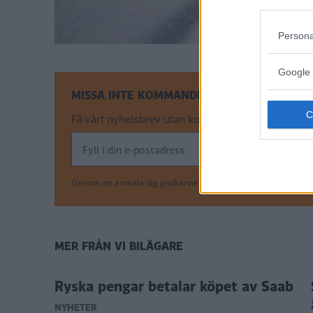
Persona
Google 
MISSA INTE KOMMANDE ARTIKLAR OM NYH
Få vårt nyhetsbrev utan kostnad
Genom att anmäla dig godkänner du OK-förlagets
personuppgi
MER FRÅN VI BILÄGARE
son
Ryska pengar betalar köpet av Saab
NYHETER