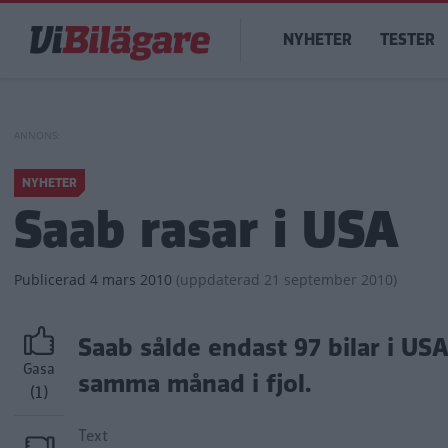
Hoppa
Main
till
NYHETER
TESTER
navigation
huvudinnehåll
NYHETER
Saab rasar i USA
Publicerad
4 mars 2010
(
uppdaterad
21 september 2010)
Saab sålde endast 97 bilar i USA
Gasa
samma månad i fjol.
(1)
Text