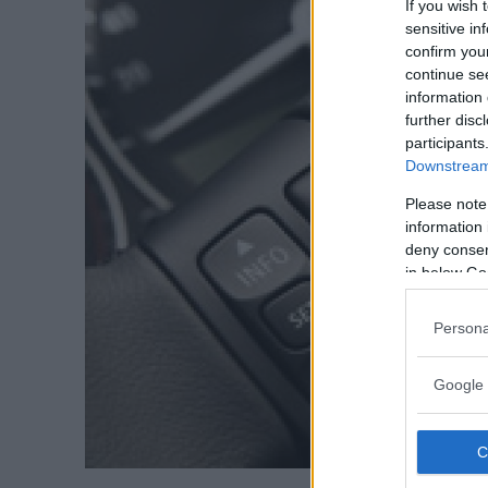
If you wish 
sensitive in
confirm you
continue se
information 
further disc
participants
Downstream 
Please note
information 
deny consent
in below Go
Persona
Google 