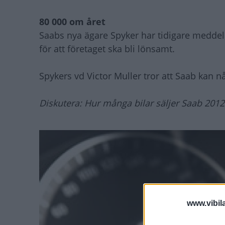
80 000 om året
Saabs nya ägare Spyker har tidigare meddel
för att företaget ska bli lönsamt.
Spykers vd Victor Muller tror att Saab kan n
Diskutera: Hur många bilar säljer Saab 2012
www.vibil