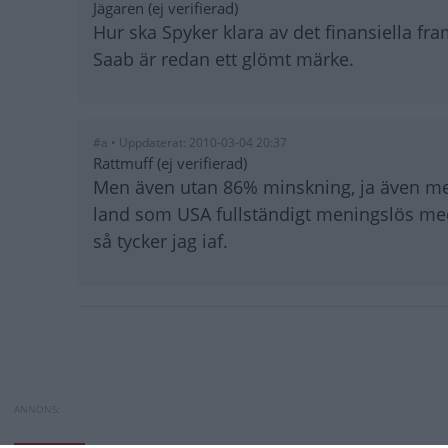
Jägaren (ej verifierad)
Hur ska Spyker klara av det finansiella fram
Saab är redan ett glömt märke.
#a • Uppdaterat: 2010-03-04 20:37
Rattmuff (ej verifierad)
Men även utan 86% minskning, ja även med
land som USA fullständigt meningslös med r
så tycker jag iaf.
Paginering
Saab rasar i USA
Toyota byter batte