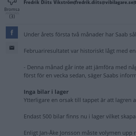
Fredrik Diits Vikström|fredrik.diits@vibilagare.se|
Bromsa
(3)
Under årets första två månader har Saab sålt
Februariresultatet var historiskt lågt med en
- Denna månad går inte att jämföra med något
först för en vecka sedan, säger Saabs informa
Inga bilar i lager
Ytterligare en orsak till tappet är att lagren 
Endast 500 bilar finns nu i lager vilket skap
Enligt Jan-Åke Jonsson måste volymen upp 