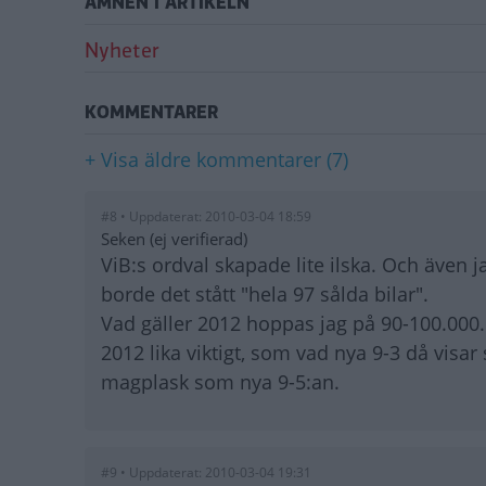
ÄMNEN I ARTIKELN
Nyheter
KOMMENTARER
+ Visa äldre kommentarer (7)
#8 • Uppdaterat: 2010-03-04 18:59
Seken (ej verifierad)
ViB:s ordval skapade lite ilska. Och även jag
borde det stått "hela 97 sålda bilar".
Vad gäller 2012 hoppas jag på 90-100.000. 
2012 lika viktigt, som vad nya 9-3 då visa
magplask som nya 9-5:an.
#9 • Uppdaterat: 2010-03-04 19:31