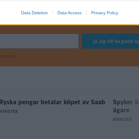
Data Deletion
Data Access
Privacy Policy
ETER
ftspolicy.
Ryska pengar betalar köpet av Saab
Spyker ö
ägare
NYHETER
NYHETER