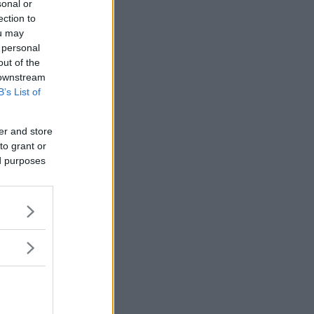
sonal or
ection to
ou may
 personal
out of the
 downstream
B’s List of
er and store
to grant or
ed purposes