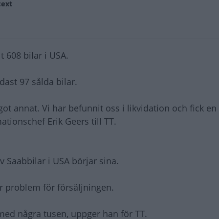
text
 608 bilar i USA.
dast 97 sålda bilar.
 annat. Vi har befunnit oss i likvidation och fick en
tionschef Erik Geers till TT.
av Saabbilar i USA börjar sina.
ar problem för försäljningen.
med några tusen, uppger han för TT.