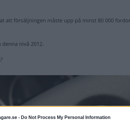
at att försäljningen måste upp på minst 80 000 fordo
å denna nivå 2012.
?
agare.se -
Do Not Process My Personal Information