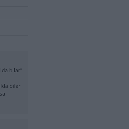
lda bilar"
lda bilar
ösa