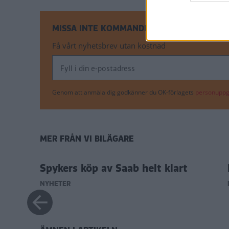
MISSA INTE KOMMANDE ARTIKLAR OM NYH
Få vårt nyhetsbrev utan kostnad
Genom att anmäla dig godkänner du OK-förlagets
personuppgi
MER FRÅN VI BILÄGARE
Spykers köp av Saab helt klart
NYHETER