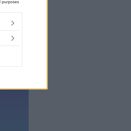
ed purposes
m tidigare -