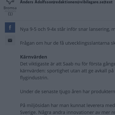
Anders Adolfsson|redaktionen@vibilagare.se|text
Bromsa
(1)
Nya 9-5 och 9-4x står inför snar lansering
Frågan om hur de få utvecklingsslantarna sk
Kärnvärden
Det viktigaste är att Saab nu för första gå
kärnvärden: sportighet utan att ge avkall på
flygindustrin.
Under de senaste tjugo åren har produkterna 
På miljösidan har man kunnat leverera med
Sverige. Några andra innovationer av mer r