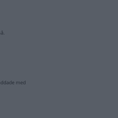
så.
 laddade med