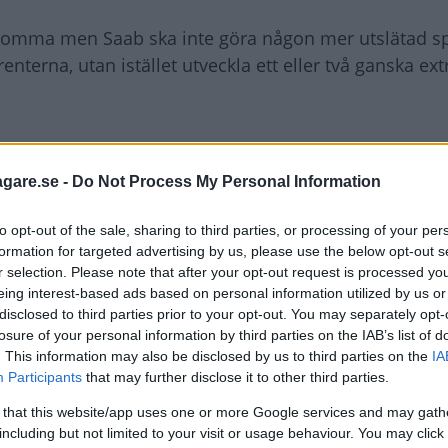
 komma men Saab ska inte göra någon mer utslätad s
nterna, utan istället utveckla ett eller två ganska ex
a för pengarna.
agare.se -
Do Not Process My Personal Information
ortigare, exempelvis med starka fyrcylindriga, turbo
to opt-out of the sale, sharing to third parties, or processing of your per
ll rimliga priser.
formation for targeted advertising by us, please use the below opt-out s
r selection. Please note that after your opt-out request is processed y
eing interest-based ads based on personal information utilized by us or
örglädje på nivån BMW M3 eller Audi RS4.
disclosed to third parties prior to your opt-out. You may separately opt-
losure of your personal information by third parties on the IAB’s list of
. This information may also be disclosed by us to third parties on the
IA
tär och fokusera marknadsföringen på allväderspresta
Participants
that may further disclose it to other third parties.
använda bilarna i andra events för bilentusiaster?
 that this website/app uses one or more Google services and may gath
including but not limited to your visit or usage behaviour. You may click 