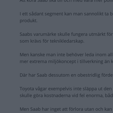
Att köra Saab ska till och med vara mer poli
I ett sådant segment kan man sannolikt ta b
produkt.
Saabs varumärke skulle fungera utmärkt för d
som krävs för teknikledarskap.
Men kanske man inte behöver leda inom alla 
mer extrema miljökoncept i tillverkning än 
Där har Saab dessutom en obestridlig fördel i
Toyota vågar exempelvis inte släppa ut den 
skulle göra kostnaderna vid fel enorma, både
Men Saab har inget att förlora utan och kan 