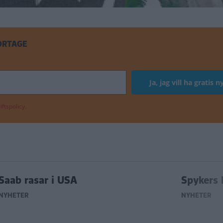
ORTAGE
ftspolicy.
Saab rasar i USA
Spykers 
NYHETER
NYHETER