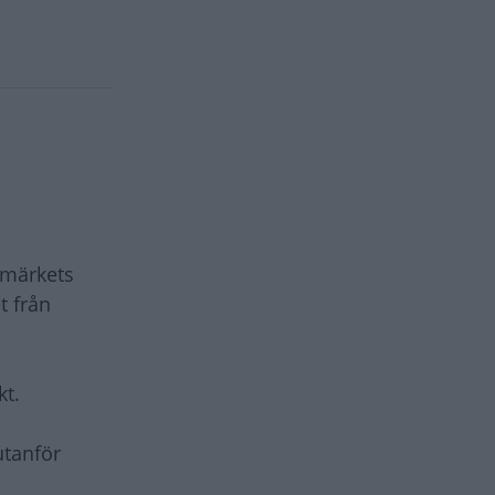
 märkets
t från
kt.
utanför