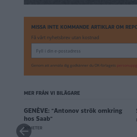
MISSA INTE KOMMANDE ARTIKLAR OM REP
Få vårt nyhetsbrev utan kostnad
Genom att anmäla dig godkänner du OK-förlagets
personuppgi
MER FRÅN VI BILÄGARE
9-5 på
GENÈVE: "Antonov strök omkring
hos Saab"
NYHETER