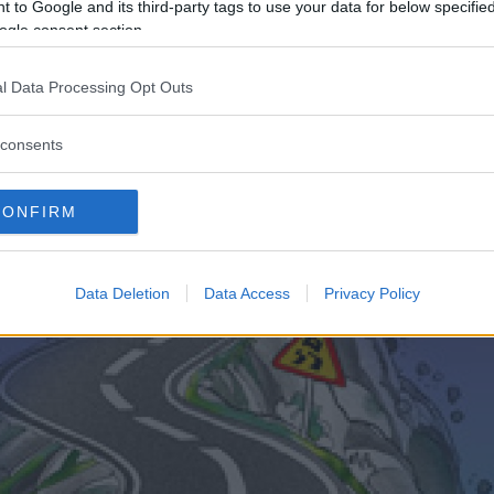
 to Google and its third-party tags to use your data for below specifi
ångsiktigt hållbar.
ogle consent section.
l Data Processing Opt Outs
nativen ovan är för "riskabla" och fortsätta ungefär so
consents
og att inte ta några risker i produktlanseringarna.
CONFIRM
 i framtiden?
Data Deletion
Data Access
Privacy Policy