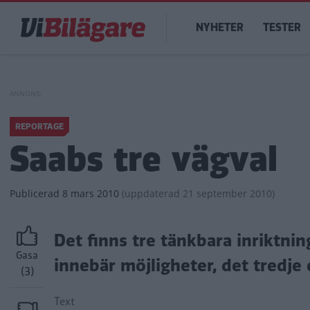
Hoppa
Main
till
NYHETER
TESTER
navigation
huvudinnehåll
REPORTAGE
Saabs tre vägval
Publicerad
8 mars 2010
(
uppdaterad
21 september 2010)
Det finns tre tänkbara inriktnin
Gasa
innebär möjligheter, det tredje
(3)
Text