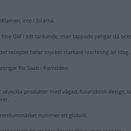
klamen, inte i bilarna.
en före GM i sitt tänkande, man tappade pengar då ock
det receptet heter mycket starkare nischning än idag.
kningar för Saab i framtiden:
tt utveckla produkter med vågad, futurisktisk design,
rer.
öpremiummärket nummer ett globalt.