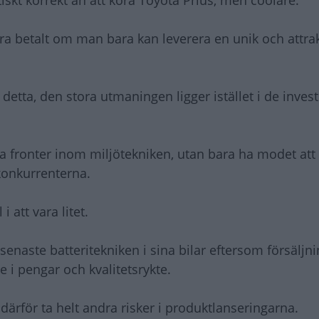
tiskt korrekt än att köra Toyota Prius, men coolare.
ra betalt om man bara kan leverera en unik och attrak
etta, den stora utmaningen ligger istället i de inves
fronter inom miljötekniken, utan bara ha modet att s
konkurrenterna.
 att vara litet.
senaste batteritekniken i sina bilar eftersom försälj
 i pengar och kvalitetsrykte.
därför ta helt andra risker i produktlanseringarna.