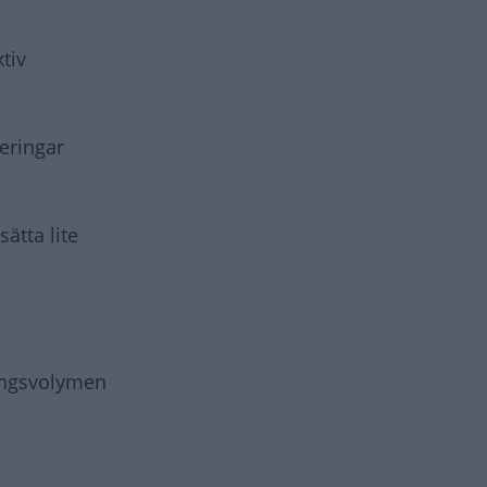
tiv
teringar
ätta lite
ningsvolymen