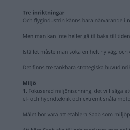
Tre inriktningar
Och flygindustrin känns bara närvarande i re
Men man kan inte heller gå tillbaka till tid
Istället måste man söka en helt ny väg, och 
Det finns tre tänkbara strategiska huvudinri
Miljö
1.
Fokuserad miljönischning, det vill säga a
el- och hybridteknik och extremt snåla moto
Målet bör vara att etablera Saab som milj