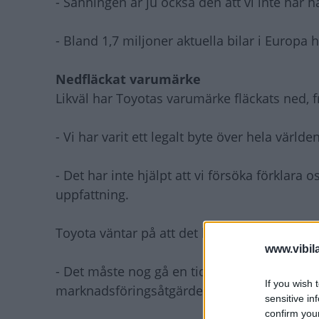
- Sanningen är ju också den att vi inte har haf
- Bland 1,7 miljoner aktuella bilar i Europa h
Nedfläckat varumärke
Likväl har Toyotas varumärke fläckats ned, 
- Vi har varit ett legalt byte över hela värld
- Det har inte hjälpt att vi försöka förklara
uppfattning.
Toyota väntar på att det hela ska blåsa över
www.vibil
- Det måste nog gå en tid, kanske ett par må
If you wish 
marknadsföringsåtgärder för att bygga upp 
sensitive in
confirm you