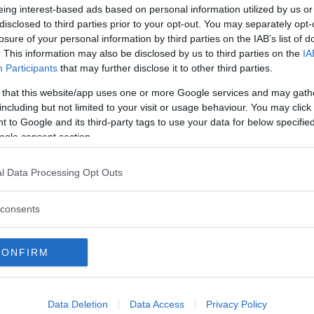
 redan nu.
eing interest-based ads based on personal information utilized by us or
disclosed to third parties prior to your opt-out. You may separately opt-
losure of your personal information by third parties on the IAB’s list of
åra existerande kunder som får bli våra ambassadörer.
. This information may also be disclosed by us to third parties on the
IA
Participants
that may further disclose it to other third parties.
t krisen?
 that this website/app uses one or more Google services and may gath
including but not limited to your visit or usage behaviour. You may click 
 to Google and its third-party tags to use your data for below specifi
ogle consent section.
l Data Processing Opt Outs
consents
CONFIRM
Data Deletion
Data Access
Privacy Policy