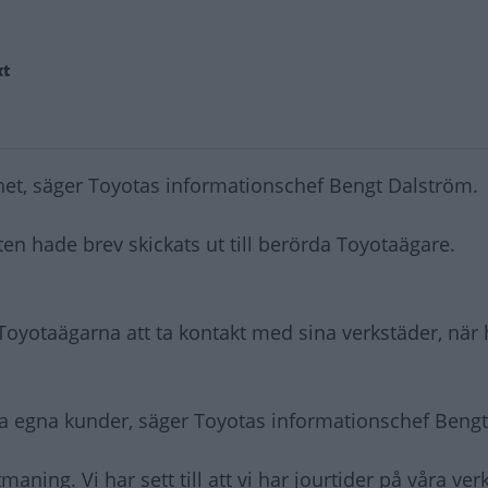
xt
enhet, säger Toyotas informationschef Bengt Dalström.
en hade brev skickats ut till berörda Toyotaägare.
oyotaägarna att ta kontakt med sina verkstäder, när 
åra egna kunder, säger Toyotas informationschef Beng
maning. Vi har sett till att vi har jourtider på våra ver