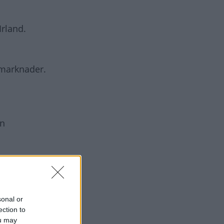
Irland.
 marknader.
en
sonal or
ection to
ou may