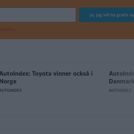
ftspolicy.
AutoIndex: Toyota vinner också i
AutoInde
Norge
Danmar
AUTOINDEX
AUTOINDEX