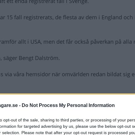
t ett enda registrerat fall i Sverige.
ar 15 fall registrerats, de flesta av dem i England och 
framför allt i USA, men det får också påverkan på alla
en, säger Bengt Dalström.
 oss via våra hemsidor när omvärlden redan bildat sig 
 innan nästa steg tas.
agare.se -
Do Not Process My Personal Information
nader, innan vi på allvar går ut med större
to opt-out of the sale, sharing to third parties, or processing of your per
trovärdigheten hos dem som inte kör Toyota idag.
formation for targeted advertising by us, please use the below opt-out s
r selection. Please note that after your opt-out request is processed y