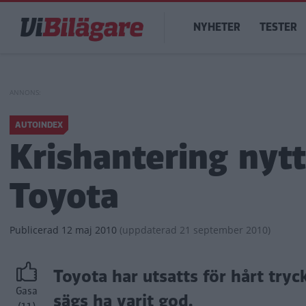
Hoppa
Main
till
NYHETER
TESTER
navigation
huvudinnehåll
AUTOINDEX
Krishantering nytt
Toyota
Publicerad
12 maj 2010
(
uppdaterad
21 september 2010)
Toyota har utsatts för hårt try
Gasa
sägs ha varit god.