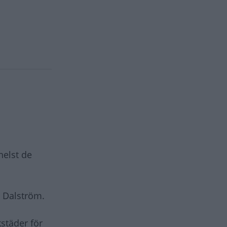
helst de
t Dalström.
kstäder för