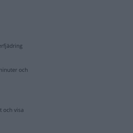
rfjädring
minuter och
t och visa