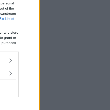
 personal
out of the
 downstream
B’s List of
er and store
to grant or
ed purposes