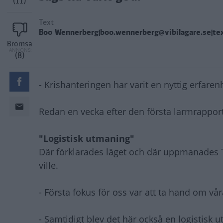
(11)
Text
Boo Wennerberg|boo.wennerberg@vibilagare.se|te
Bromsa
(8)
- Krishanteringen har varit en nyttig erfar
Redan en vecka efter den första larmrapport
"Logistisk utmaning"
Där förklarades läget och där uppmanades T
ville.
- Första fokus för oss var att ta hand om v
- Samtidigt blev det här också en logistisk ut