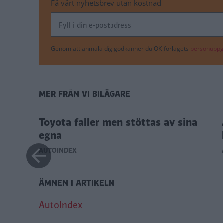
Få vårt nyhetsbrev utan kostnad
Genom att anmäla dig godkänner du OK-förlagets
personuppgi
MER FRÅN VI BILÄGARE
id
Toyota faller men stöttas av sina
egna
AUTOINDEX
ÄMNEN I ARTIKELN
AutoIndex