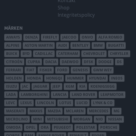
Kontakt
Shop
Integritetspolicy
MÄRKEN
AIWAYS
DENZA
FIREFLY
JAECOO
ONVO
ALFA ROMEO
ALPINE
ASTON MARTIN
AUDI
BENTLEY
BMW
BUGATTI
BUICK
BYD
CADILLAC
CATERHAM
CHEVROLET
CHRYSLER
CITROËN
CUPRA
DACIA
DAEWOO
DFSK
DODGE
DS
FERRARI
FIAT
FISKER
FORD
GENESIS
GWM WEY
HOLDEN
HONDA
HONGQI
HUMMER
HYUNDAI
INEOS
ISUZU
JAC
JAGUAR
JEEP
KGM
KIA
KOENIGSEGG
LADA
LAMBORGHINI
LANCIA
LAND ROVER
LEAPMOTOR
LEVC
LEXUS
LINCOLN
LOTUS
LUCID
LYNK & CO
MASERATI
MAXUS
MAZDA
MCLAREN
MERCEDES
MG
MICROLINO
MINI
MITSUBISHI
MORGAN
NIO
NISSAN
OMODA
OPEL
ORA
PEUGEOT
POLESTAR
PORSCHE
QOROS
RAM
RANGE ROVER
RENAULT
RIVIAN