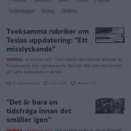
Volkswagen
Volvo
Zhidou
Tveksamma rubriker om
Teslas uppdatering: ”Ett
misslyckande”
Tvärt emot vad namnet antyder är
KRÖNIKA
16 februari 2023
Teslabilarna inte självkörande. Det har fått svenska medier
att sätta tveksamma rubriker.
11 kommentarer
Gasa (24)
Bromsa (27)
”Det är bara en
tidsfråga innan det
smäller igen”
Det verkligt sjuka är att problemet
KRÖNIKA
16 februari 2023