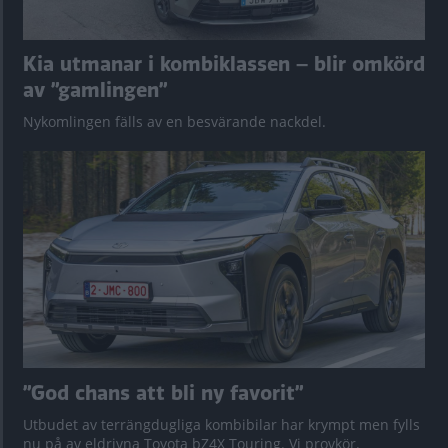
Kia utmanar i kombiklassen – blir omkörd
av ”gamlingen”
Nykomlingen fälls av en besvärande nackdel.
”God chans att bli ny favorit”
Utbudet av terrängdugliga kombibilar har krympt men fylls
nu på av eldrivna Toyota bZ4X Touring. Vi provkör.