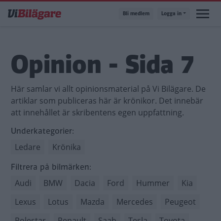
Hoppa
Bli medlem
Logga in
till
huvudinnehåll
Opinion - Sida 7
Här samlar vi allt opinionsmaterial på Vi Bilägare. De
artiklar som publiceras här är krönikor. Det innebär
att innehållet är skribentens egen uppfattning.
Underkategorier:
Ledare
Krönika
Filtrera på bilmärken:
Audi
BMW
Dacia
Ford
Hummer
Kia
Lexus
Lotus
Mazda
Mercedes
Peugeot
Polestar
Renault
Saab
Tesla
Toyota