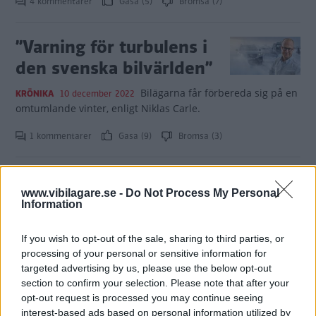
4 kommentarer
Gasa (5)
Bromsa (7)
”Varning för turbulens i
den svenska bilvärlden”
Bilägarna får förbereda sig på en
KRÖNIKA
10 december 2022
omtumlande vinter, enligt Niklas Carle.
1 kommentarer
Gasa (9)
Bromsa (3)
”Det blir svårare för
www.vibilagare.se -
Do Not Process My Personal
elbilsköparen att få
Information
ihop kalkylen”
If you wish to opt-out of the sale, sharing to third parties, or
Plötsligt kan kostnaden för att
KRÖNIKA
16 november 2022
processing of your personal or sensitive information for
ladda vara högre jämfört med att köra på bensin eller
targeted advertising by us, please use the below opt-out
diesel, skriver Fredrik Diits Vikström.
section to confirm your selection. Please note that after your
opt-out request is processed you may continue seeing
20 kommentarer
Gasa (6)
Bromsa (4)
interest-based ads based on personal information utilized by