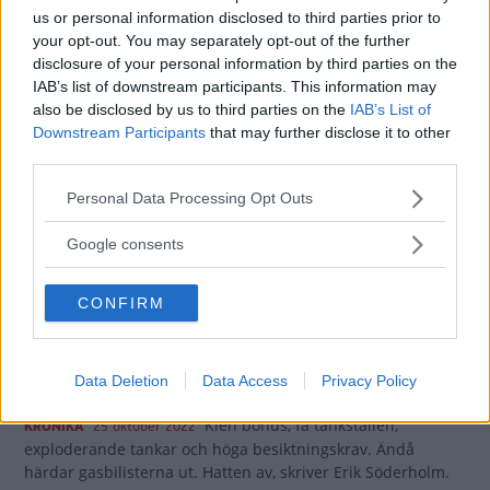
us or personal information disclosed to third parties prior to
your opt-out. You may separately opt-out of the further
”Ska jag ha miljöångest
disclosure of your personal information by third parties on the
för en bil som drar en
IAB’s list of downstream participants. This information may
also be disclosed by us to third parties on the
IAB’s List of
halvliter per mil?”
Downstream Participants
that may further disclose it to other
third parties.
När ett reservkraftverk sopar i sig
KRÖNIKA
29 oktober 2022
140 000 liter olja per timme – dygnet runt – har Erik
Please note that this website/app uses one or more Google
Personal Data Processing Opt Outs
Rönnblom svårt att känna miljöångest för sin bil.
services and may gather and store information including but
not limited to your visit or usage behaviour. You may click to
Google consents
35 kommentarer
Gasa (16)
Bromsa (4)
grant or deny consent to Google and its third-party tags to
use your data for below specified purposes in below Google
CONFIRM
consent section.
”Jag imponeras av
Sveriges mest
misshandlade bilägare”
Data Deletion
Data Access
Privacy Policy
Klen bonus, få tankställen,
KRÖNIKA
25 oktober 2022
exploderande tankar och höga besiktningskrav. Ändå
härdar gasbilisterna ut. Hatten av, skriver Erik Söderholm.