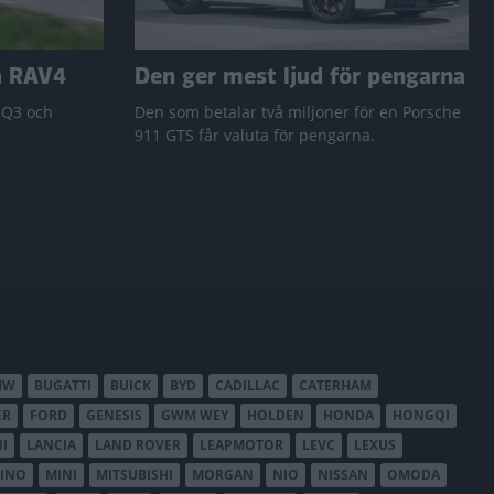
a RAV4
Den ger mest ljud för pengarna
 Q3 och
Den som betalar två miljoner för en Porsche
911 GTS får valuta för pengarna.
MW
BUGATTI
BUICK
BYD
CADILLAC
CATERHAM
ER
FORD
GENESIS
GWM WEY
HOLDEN
HONDA
HONGQI
I
LANCIA
LAND ROVER
LEAPMOTOR
LEVC
LEXUS
INO
MINI
MITSUBISHI
MORGAN
NIO
NISSAN
OMODA