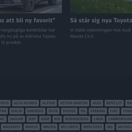
 att bli ny favorit”
Så står sig nya Toyot
rrängdugliga kombibilar har
Vi ställe nykomlingen mot Audi
lls nu på av eldrivna Toyota
Mazda CX-5.
 Vi provkör.
ONVO
ALFA ROMEO
ALPINE
ASTON MARTIN
AUDI
BENTLEY
B
PRA
DACIA
DAEWOO
DFSK
DODGE
DS
FERRARI
FIAT
FISK
JAC
JAGUAR
JEEP
KGM
KIA
KOENIGSEGG
LADA
LAMBORGHIN
MASERATI
MAXUS
MAZDA
MCLAREN
MERCEDES
MG
MICROL