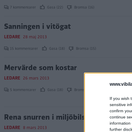
7 kommentarer
Gasa (22)
Bromsa (16)
Sanningen i vitögat
LEDARE
28 maj 2013
15 kommentarer
Gasa (18)
Bromsa (15)
Mervärde som kostar
LEDARE
26 mars 2013
www.vibil
5 kommentarer
Gasa (18)
Bromsa (16)
If you wish 
sensitive in
confirm you
Rena snurren i miljöbilsreglerna
continue se
information 
LEDARE
8 mars 2013
further disc