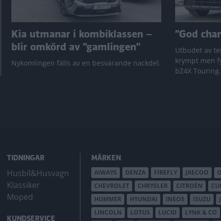
Kia utmanar i kombiklassen –
”God chans
blir omkörd av ”gamlingen”
Utbudet av te
krympt men fy
Nykomlingen fälls av en besvärande nackdel.
bZ4X Touring.
TIDNINGAR
MÄRKEN
Husbil&Husvagn
AIWAYS
DENZA
FIREFLY
JAECOO
Klassiker
CHEVROLET
CHRYSLER
CITROËN
CU
Moped
HUMMER
HYUNDAI
INEOS
ISUZU
LINCOLN
LOTUS
LUCID
LYNK & CO
KUNDSERVICE