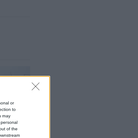
sonal or
ection to
ou may
 personal
out of the
 downstream