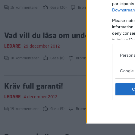
participants
15 kommentarer
Gasa (20)
Bromsa (14)
Downstream 
Please note
information 
Vad vill du läsa om under 2013?
deny consent
in below Go
LEDARE
29 december 2012
Persona
18 kommentarer
Gasa (8)
Bromsa (6)
Google 
Kräv full garanti!
LEDARE
4 december 2012
19 kommentarer
Gasa (5)
Bromsa (7)