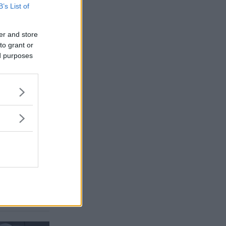
B’s List of
er and store
to grant or
ed purposes