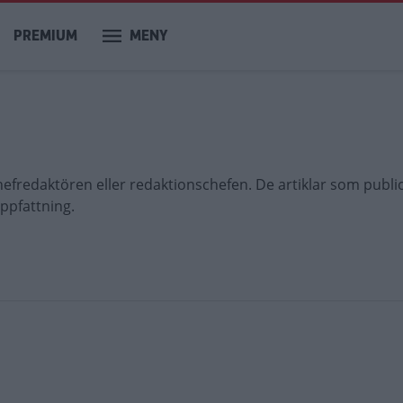
PREMIUM
MENY
 chefredaktören eller redaktionschefen. De artiklar som publi
uppfattning.