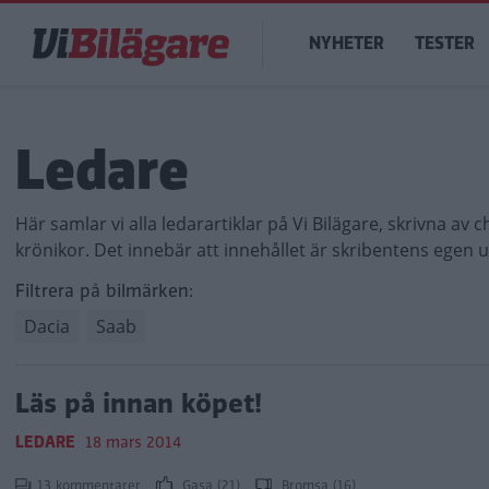
Hoppa
Main
till
NYHETER
TESTER
navigation
huvudinnehåll
Ledare
Här samlar vi alla ledarartiklar på Vi Bilägare, skrivna av
krönikor. Det innebär att innehållet är skribentens egen 
Filtrera på bilmärken:
Dacia
Saab
Läs på innan köpet!
LEDARE
18 mars 2014
13 kommentarer
Gasa (21)
Bromsa (16)