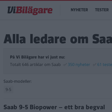
Hoppa
Main
till
NYHETER
TESTER
navigation
huvudinnehåll
Alla ledare om Sa
På Vi Bilägare har vi just nu:
Totalt 646 artiklar om Saab
✅
350 nyheter
✅
61 test
Saab-modeller:
9-5
Saab 9-5 Biopower – ett bra begval