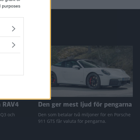
ed purposes
a RAV4
Den ger mest ljud för pengarna
 Q3 och
Den som betalar två miljoner för en Porsche
911 GTS får valuta för pengarna.