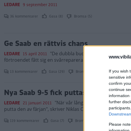
LEDARE
9 september 2011
36 kommentarer
Gasa (8)
Bromsa (5)
Ge Saab en rättvis chans
"De dubbla budskap som präglat rapp
LEDARE
15 april 2011
www.vibil
förtroendet fått sig en svårreparerad törn."
If you wish 
13 kommentarer
Gasa (29)
Bromsa (9)
sensitive in
confirm you
continue se
Nya Saab 9-5 fick puttas av färjan
information 
further disc
"När vår långtestbil vägrade att st
LEDARE
21 januari 2011
participants
putta den av färjan", skriver Niklas Carle i sin ledare om S
Downstream 
119 kommentarer
Gasa (7)
Bromsa (6)
Please note
information 