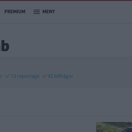
PREMIUM
MENY
ab
er
✅
13 reportage
✅
42 bilfrågor