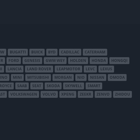
MW
BUGATTI
BUICK
BYD
CADILLAC
CATERHAM
ER
FORD
GENESIS
GWM WEY
HOLDEN
HONDA
HONGQI
I
LANCIA
LAND ROVER
LEAPMOTOR
LEVC
LEXUS
INO
MINI
MITSUBISHI
MORGAN
NIO
NISSAN
OMODA
-ROYCE
SAAB
SEAT
SKODA
SKYWELL
SMART
AST
VOLKSWAGEN
VOLVO
XPENG
ZEEKR
ZENVO
ZHIDOU