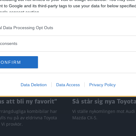
 to Google and its third-party tags to use your data for below specifi
ogle consent section.
l Data Processing Opt Outs
consents
CONFIRM
Data Deletion
Data Access
Privacy Policy
 att bli ny favorit”
Så står sig nya Toyot
rrängdugliga kombibilar har
Vi ställe nykomlingen mot Audi
lls nu på av eldrivna Toyota
Mazda CX-5.
 Vi provkör.