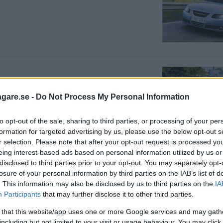
orteringen kring Saab har gjort att
agare.se -
Do Not Process My Personal Information
to opt-out of the sale, sharing to third parties, or processing of your per
formation for targeted advertising by us, please use the below opt-out s
r selection. Please note that after your opt-out request is processed y
eing interest-based ads based on personal information utilized by us or
disclosed to third parties prior to your opt-out. You may separately opt-
losure of your personal information by third parties on the IAB’s list of
arta lämnades inget annat val än att
. This information may also be disclosed by us to third parties on the
IA
aab 9-5.
Participants
that may further disclose it to other third parties.
 that this website/app uses one or more Google services and may gath
including but not limited to your visit or usage behaviour. You may click 