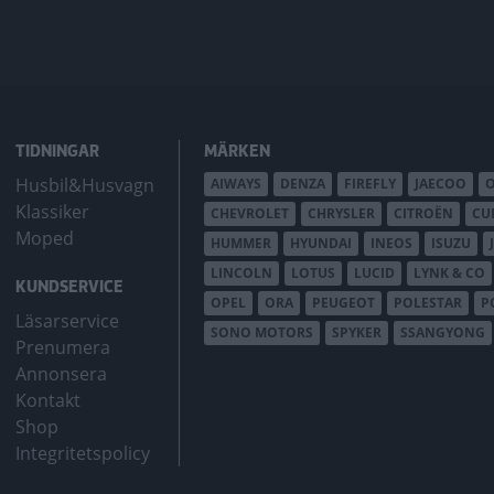
TIDNINGAR
MÄRKEN
Husbil&Husvagn
AIWAYS
DENZA
FIREFLY
JAECOO
Klassiker
CHEVROLET
CHRYSLER
CITROËN
CU
Moped
HUMMER
HYUNDAI
INEOS
ISUZU
LINCOLN
LOTUS
LUCID
LYNK & CO
KUNDSERVICE
OPEL
ORA
PEUGEOT
POLESTAR
P
Läsarservice
SONO MOTORS
SPYKER
SSANGYONG
Prenumera
Annonsera
Kontakt
Shop
Integritetspolicy