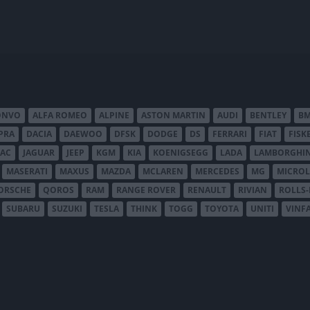
ONVO
ALFA ROMEO
ALPINE
ASTON MARTIN
AUDI
BENTLEY
B
PRA
DACIA
DAEWOO
DFSK
DODGE
DS
FERRARI
FIAT
FISK
JAC
JAGUAR
JEEP
KGM
KIA
KOENIGSEGG
LADA
LAMBORGHIN
MASERATI
MAXUS
MAZDA
MCLAREN
MERCEDES
MG
MICROL
ORSCHE
QOROS
RAM
RANGE ROVER
RENAULT
RIVIAN
ROLLS
SUBARU
SUZUKI
TESLA
THINK
TOGG
TOYOTA
UNITI
VINF