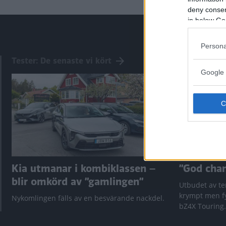
deny consent
in below Go
Persona
Tester: De senaste vi kört
Google 
Kia utmanar i kombiklassen –
”God chans
blir omkörd av ”gamlingen”
Utbudet av te
krympt men fy
Nykomlingen fälls av en besvärande nackdel.
bZ4X Touring.