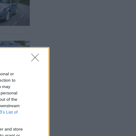
sonal or
ection to
ou may
 personal
out of the
 downstream
B’s List of
er and store
to grant or