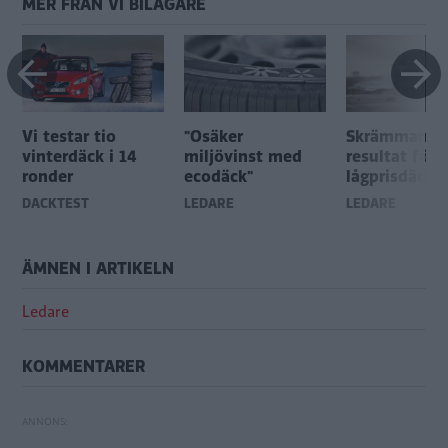
MER FRÅN VI BILÄGARE
Vi testar tio
"Osäker
Skrämmande
vinterdäck i 14
miljövinst med
resultat för
ronder
ecodäck"
lågprisdäck
DÄCKTEST
LEDARE
LEDARE
ÄMNEN I ARTIKELN
Ledare
KOMMENTARER