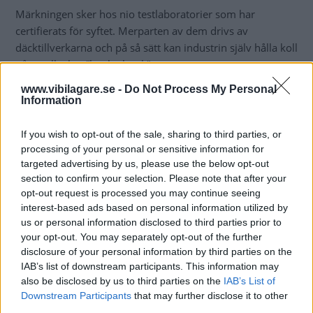
Märkningen sker hos nio testlaboratorier som har
certifierats för syftet. Merparten av dem drivs av
däcktillverkarna och på så sätt kan industrin själv hålla koll
på att allt sker ”by the book”.
www.vibilagare.se -
Do Not Process My Personal
För oss nordbor riskerar dock
märkningen att bli
Information
vilseledande. I alla fall för de som står i begrepp att köpa
nya vinterdäck. Än så länge finns nämligen ingen metod
If you wish to opt-out of the sale, sharing to third parties, or
för att mäta friktionen på is och snö.
processing of your personal or sensitive information for
targeted advertising by us, please use the below opt-out
Eftersom grepp i väta närmast kan beskrivas som motpol
section to confirm your selection. Please note that after your
till grepp på snö och is finns en uppenbar risk att kunder
opt-out request is processed you may continue seeing
som tittar på EU-märkningen åker hem med sämre däck
interest-based ads based on personal information utilized by
än de som förlitat sig på oberoende testfakta,
som de du
us or personal information disclosed to third parties prior to
finner i Vi Bilägare
. Detta gäller framför allt för de mjuka
your opt-out. You may separately opt-out of the further
disclosure of your personal information by third parties on the
nordiska friktionsdäcken, vilka är framtagna för just det
IAB’s list of downstream participants. This information may
klimat som råder i bland annat Sverige.
also be disclosed by us to third parties on the
IAB’s List of
Downstream Participants
that may further disclose it to other
Förhoppningsvis är problemet kortlivat
.
third parties.