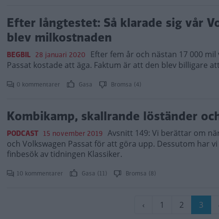
Efter långtestet: Så klarade sig vår 
blev milkostnaden
Efter fem år och nästan 17 000 mil
BEGBIL
28 januari 2020
Passat kostade att äga. Faktum är att den blev billigare at
0 kommentarer
Gasa
Bromsa (4)
Kombikamp, skallrande löständer och 
Avsnitt 149: Vi berättar om nä
PODCAST
15 november 2019
och Volkswagen Passat för att göra upp. Dessutom har vi
finbesök av tidningen Klassiker.
10 kommentarer
Gasa (11)
Bromsa (8)
Paginering
Föregående
‹
Sida
1
Sida
2
Nuva
3