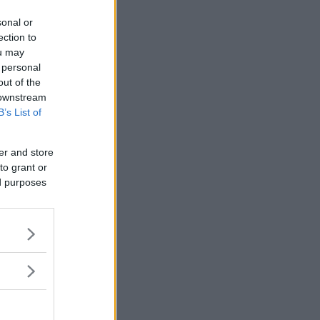
sonal or
ection to
ou may
 personal
out of the
 downstream
B’s List of
er and store
to grant or
ed purposes