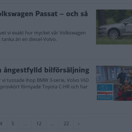
Volkswagen Passat – och så
 vet vi exakt hur mycket vår Volkswagen
t tanka än en diesel-Volvo.
ångestfylld bilförsäljning
r vi tussade ihop BMW 3-serie, Volvo V60
 provkört förnyade Toyota C-HR och har
rande
Sida
4
Sida
5
…
Sida
12
…
Sida
22
Nästa
›