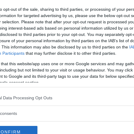
to opt-out of the sale, sharing to third parties, or processing of your per
formation for targeted advertising by us, please use the below opt-out s
r selection. Please note that after your opt-out request is processed y
ltat om testerna görs vid varm eller kall
eing interest-based ads based on personal information utilized by us or
disclosed to third parties prior to your opt-out. You may separately opt-
losure of your personal information by third parties on the IAB’s list of
. This information may also be disclosed by us to third parties on the
IA
Participants
that may further disclose it to other third parties.
 that this website/app uses one or more Google services and may gath
assat GTE och Volvo V60
including but not limited to your visit or usage behaviour. You may click 
 to Google and its third-party tags to use your data for below specifi
ogle consent section.
koda är senast ut bland de stora
nde släktingen VW Passat GTE och Volvo
l Data Processing Opt Outs
consents
en Passat GTE och Volvo
CONFIRM