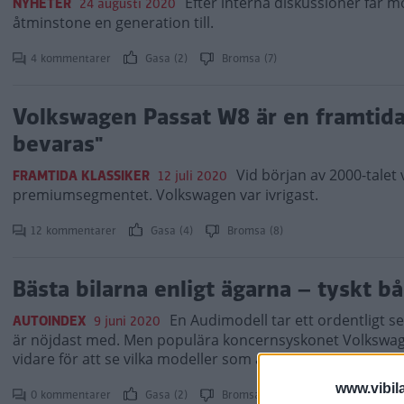
Efter interna diskussioner får 
NYHETER
24 augusti 2020
åtminstone en generation till.
4 kommentarer
Gasa (2)
Bromsa (7)
Volkswagen Passat W8 är en framtida k
bevaras"
Vid början av 2000-talet
FRAMTIDA KLASSIKER
12 juli 2020
premiumsegmentet. Volkswagen var ivrigast.
12 kommentarer
Gasa (4)
Bromsa (8)
Bästa bilarna enligt ägarna – tyskt b
En Audimodell tar ett ordentligt s
AUTOINDEX
9 juni 2020
är nöjdast med. Men populära koncernsyskonet Volkswage
vidare för att se vilka modeller som är bäst att äga enligt
www.vibil
0 kommentarer
Gasa (2)
Bromsa (5)