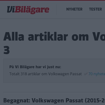
Hoppa
Main
till
NYHETER
TESTER
navigation
huvudinnehåll
Alla artiklar om V
3
På Vi Bilägare har vi just nu:
Totalt 318 artiklar om Volkswagen Passat
✅
70 nyhet
Begagnat: Volkswagen Passat (2015-