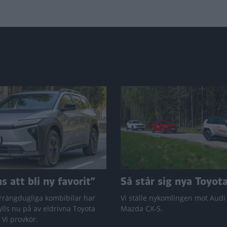
sida
 att bli ny favorit”
Så står sig nya Toyot
rrängdugliga kombibilar har
Vi ställe nykomlingen mot Audi
lls nu på av eldrivna Toyota
Mazda CX-5.
 Vi provkör.