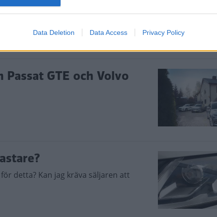
rna.
Data Deletion
Data Access
Privacy Policy
en Passat GTE och Volvo
astare?
för detta? Kan jag kräva säljaren att