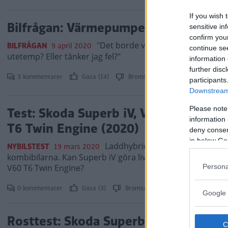
If you wish 
Bilfrågan: Värmepumpen ger fler mil?
sensitive in
confirm you
"Det borde väl bli skillnader i resu
BILFRÅGAN
9 april 2020
continue se
utetemp? Eller tänker jag fel?"
information 
further disc
3 kommentarer
Gasa (14)
Bromsa (15)
participants
Downstream 
Please note
Test: Skoda Superb iV, Volkswagen P
information 
T6 Twin Engine (2020)
deny consent
in below Go
Laddhybridernas tid är nu och S
NYBILSTEST
19 mars 2020
kombibilarna. Kan Superb iV göra livet surt för storsälja
V60 T6 Twin Engine?
Persona
0 kommentarer
Gasa (3)
Bromsa (5)
Google 
Rosttest: Skoda Superb iV, Volkswag