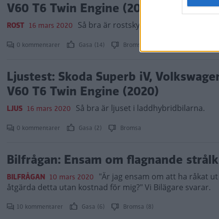
V60 T6 Twin Engine (2020)
Så bra är rostskyddet i laddhybridbila
ROST
16 mars 2020
0 kommentarer
Gasa (14)
Bromsa (10)
Ljustest: Skoda Superb iV, Volkswag
V60 T6 Twin Engine (2020)
Så bra är ljuset i laddhybridbilarna.
LJUS
16 mars 2020
0 kommentarer
Gasa (2)
Bromsa
Bilfrågan: Ensam om flagnande strålk
"Är jag ensam om att ha råkat ut 
BILFRÅGAN
10 mars 2020
åtgärda detta utan kostnad för mig?" Vi Bilägare svarar.
10 kommentarer
Gasa (6)
Bromsa (8)