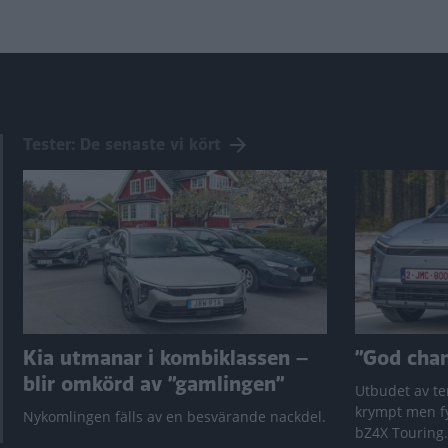
sida
sida
Tester: De senaste vi kört
Kia utmanar i kombiklassen –
”God chans
blir omkörd av ”gamlingen”
Utbudet av te
krympt men fy
Nykomlingen fälls av en besvärande nackdel.
bZ4X Touring.