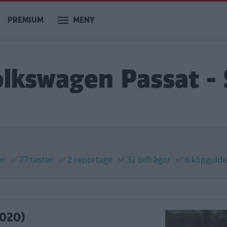
PREMIUM
MENY
olkswagen Passat - 
er
✅
77 tester
✅
2 reportage
✅
32 bilfrågor
✅
6 köpguide
2020)