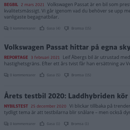
Volkswagen Passat är en bil som pres
BEGBIL
2 mars 2021
kvalitetsmässigt. Vi går igenom vad du behöver se upp med
vanligaste begagnatbilar.
0 kommentarer
Gasa (4)
Bromsa (15)
Volkswagen Passat hittar på egna skyl
Leif Åbergs bil är utrustad med
REPORTAGE
3 februari 2021
hastighetsgräns. Efter ett års tvist får han ersättning av 
0 kommentarer
Gasa (5)
Bromsa (15)
Årets testbil 2020: Laddhybriden kör
Vi blickar tillbaka på trende
NYBILSTEST
25 december 2020
tydligt tema är att testbilarna blir snålare – men också dy
0 kommentarer
Gasa (1)
Bromsa (1)