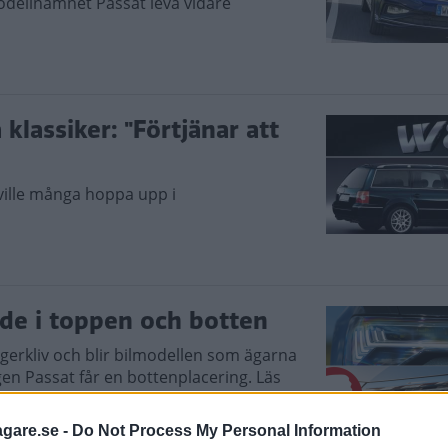
modellnamnet Passat leva vidare
lassiker: "Förtjänar att
 ville många hoppa upp i
åde i toppen och botten
egerkliv och blir bilmodellen som ägarna
n Passat får en bottenplacering. Läs
 ägarna.
agare.se -
Do Not Process My Personal Information