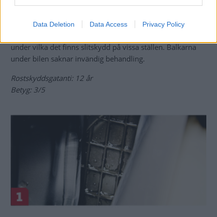
invändigt och har extremt stora dräneringshål.
Innerskärmar av plast fram, filtmaterial bak. Under de
senare finns illa tätade skarvar. Bra bakre skärmkanter
Data Deletion
Data Access
Privacy Policy
som inte samlar smuts. Underredet täcka av plastsköldar,
under vilka det finns slitskydd på vissa ställen. Balkarna
under bilen saknar invändig behandling.
Rostskyddsgatanti: 12 år
Betyg: 3/5