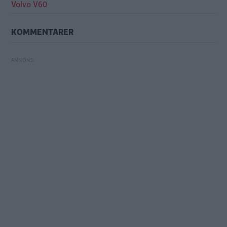
Volvo V60
KOMMENTARER
Rosttest: Skoda Superb iV, Volkswagen Passat GTE