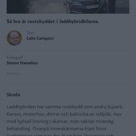
Så bra är rostskyddet i laddhybridbilarna.
Text
Calle Carlquist
Fotograf
Simon Hamelius
Skoda
Laddhybriden har samma rostskydd som andra Superb.
Kaross, motorhuv, dörrar och baklucka av stålplåt. Huv
med hyfsad limning i skarvar, men saknar invändig
behandling. Ovanpå innerskärmarna fram finns
ljudisolering som kan dra åt sig fukt. Dränering och