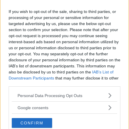
tröskellådan finns fuktsugande isolering. Fram- och
bakvagn blandar aluminium och stål med tunn skyddslack
If you wish to opt-out of the sale, sharing to third parties, or
på bakvagnen. Underredet täcks till stora delar av
processing of your personal or sensitive information for
filtskivor som drar åt sig fukt. Under filtskivorna har VW
targeted advertising by us, please use the below opt-out
minskat slitskyddet efter facelift, nu täcks bara en liten del
section to confirm your selection. Please note that after your
längst ut (bild 2). Vidare är bara vissa skarvar tätade under
opt-out request is processed you may continue seeing
filtskivan. Betyg fyra, dock svagare än tidigare.
interest-based ads based on personal information utilized by
us or personal information disclosed to third parties prior to
Rostskyddsgaranti: 12 år
your opt-out. You may separately opt-out of the further
Betyg: 4/5
disclosure of your personal information by third parties on the
IAB’s list of downstream participants. This information may
also be disclosed by us to third parties on the
IAB’s List of
Volvo
Downstream Participants
that may further disclose it to other
third parties.
Även Volvo är likvärdig med "normalversionen" men har
Please note that this website/app uses one or more Google
bensintank av rostfritt stål (bild 3). Motorhuv av
Personal Data Processing Opt Outs
services and may gather and store information including but
aluminium, övriga karossdelar av stålplåt. Aluminium i
not limited to your visit or usage behaviour. You may click to
Google consents
länkarmar fram, undre länkarmar bak, "krockbalk" fram, i
grant or deny consent to Google and its third-party tags to
fjäderbensholkarna fram och delvis i avgassystemet.
use your data for below specified purposes in below Google
Baklucka med dålig skarvtätning. Dörrarna är behandlade
CONFIRM
consent section.