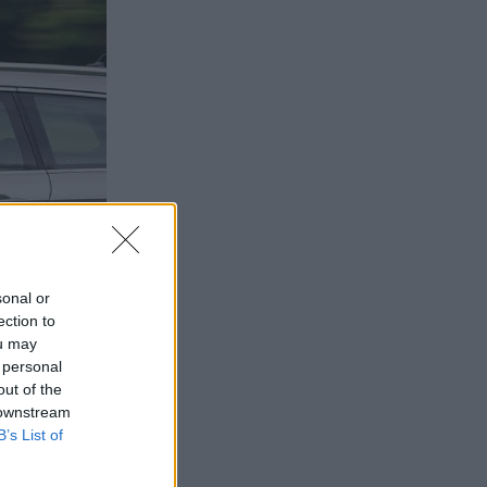
sonal or
ection to
ou may
 personal
out of the
 downstream
B’s List of