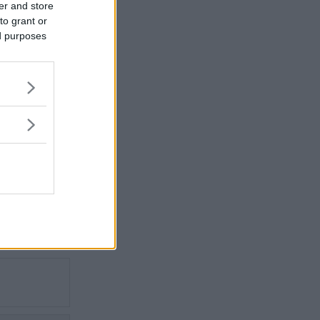
er and store
to grant or
e
ed purposes
wagen
 diesel-