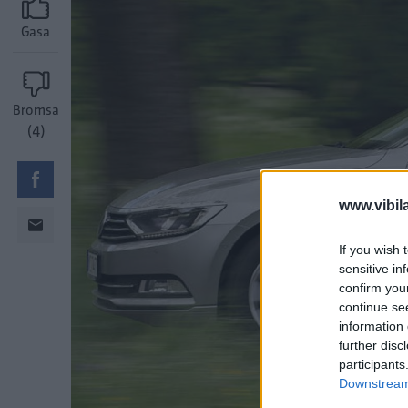
Gasa
Bromsa
(4)
www.vibil
If you wish 
sensitive in
confirm you
continue se
information 
further disc
participants
Downstream 