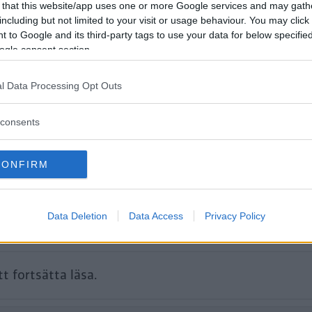
 that this website/app uses one or more Google services and may gath
including but not limited to your visit or usage behaviour. You may click 
kt av sina förare och bjudit på problemfria mil. Vid den avslutand
 to Google and its third-party tags to use your data for below specifi
ggan som bör åtgärdas.
ogle consent section.
 mil vet vi exakt hur mycket vår Volks
l Data Processing Opt Outs
r att den blev billigare att tanka än en
consents
CONFIRM
Data Deletion
Data Access
Privacy Policy
tt fortsätta läsa.