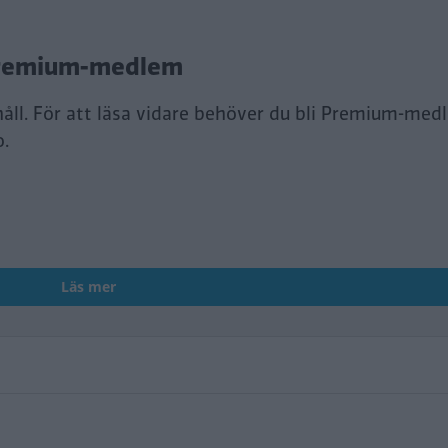
i Premium-medlem
håll. För att läsa vidare behöver du bli Premium-med
o.
Läs mer