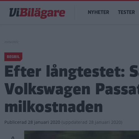
Hoppa
Main
till
NYHETER
TESTER
navigation
huvudinnehåll
BEGBIL
Efter långtestet: S
Volkswagen Passat
milkostnaden
Publicerad
28 januari 2020
(
uppdaterad
28 januari 2020)