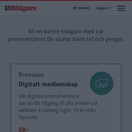
Hoppa
Bli medlem
Logga in
till
huvudinnehåll
Bli en bättre bilägare med vår
premiumtjänst.
Du sparar både tid och pengar.
Premium
Digitalt medlemskap
Vår digitala prenumeration
där du får tillgång till alla artiklar på
webben. E-tidning ingår. 59 kr/mån
löpande.
59:-