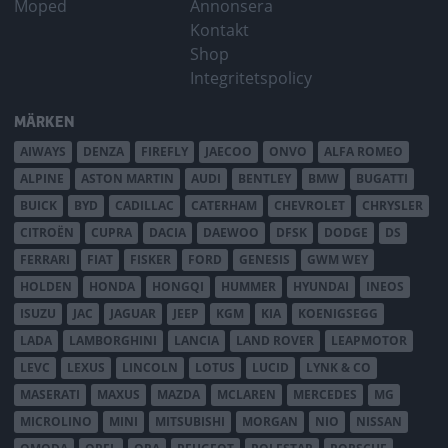
Moped
Annonsera
Kontakt
Shop
Integritetspolicy
MÄRKEN
AIWAYS
DENZA
FIREFLY
JAECOO
ONVO
ALFA ROMEO
ALPINE
ASTON MARTIN
AUDI
BENTLEY
BMW
BUGATTI
BUICK
BYD
CADILLAC
CATERHAM
CHEVROLET
CHRYSLER
CITROËN
CUPRA
DACIA
DAEWOO
DFSK
DODGE
DS
FERRARI
FIAT
FISKER
FORD
GENESIS
GWM WEY
HOLDEN
HONDA
HONGQI
HUMMER
HYUNDAI
INEOS
ISUZU
JAC
JAGUAR
JEEP
KGM
KIA
KOENIGSEGG
LADA
LAMBORGHINI
LANCIA
LAND ROVER
LEAPMOTOR
LEVC
LEXUS
LINCOLN
LOTUS
LUCID
LYNK & CO
MASERATI
MAXUS
MAZDA
MCLAREN
MERCEDES
MG
MICROLINO
MINI
MITSUBISHI
MORGAN
NIO
NISSAN