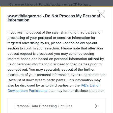
Genom att klicka på "Fortsätt" godkänner jag
OK-Förlagets
prenumerationsvillkor
och bekräftar att jag tagit del av
OK-Förlagets
integritetspolicy
.
www.vibilagare.se -
Do Not Process My Personal
Information
If you wish to opt-out of the sale, sharing to third parties, or
processing of your personal or sensitive information for
Är du redan prenumerant på vår papperstidning?
targeted advertising by us, please use the below opt-out
Aktivera din digitala prenumeration utan kostnad här.
section to confirm your selection. Please note that after your
opt-out request is processed you may continue seeing
interest-based ads based on personal information utilized by
us or personal information disclosed to third parties prior to
your opt-out. You may separately opt-out of the further
disclosure of your personal information by third parties on the
IAB’s list of downstream participants. This information may
also be disclosed by us to third parties on the
IAB’s List of
Downstream Participants
that may further disclose it to other
third parties.
Please note that this website/app uses one or more Google
Personal Data Processing Opt Outs
services and may gather and store information including but