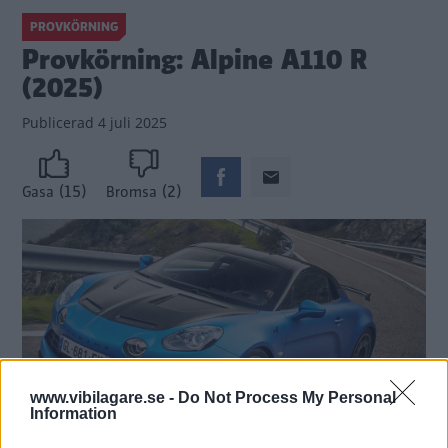
PROVKÖRNING
Provkörning: Alpine A110 R
(2025)
Publicerad
4 juli 2025
(15)
(2)
Gasa
Bromsa
www.vibilagare.se -
Do Not Process My Personal
Information