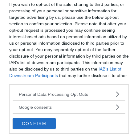
Alpines retrofuturistiska form har kompletterats med ny motorhuv i kolfiber.
If you wish to opt-out of the sale, sharing to third parties, or
processing of your personal or sensitive information for
Även taket är av kolfiber.
targeted advertising by us, please use the below opt-out
Alpine filar på A110 och nu är det dags för R-modellen.
section to confirm your selection. Please note that after your
R för Radikal. R som Roligt. R som Racerbana.
opt-out request is processed you may continue seeing
interest-based ads based on personal information utilized by
Text
us or personal information disclosed to third parties prior to
Anders Helgesson
your opt-out. You may separately opt-out of the further
disclosure of your personal information by third parties on the
IAB’s list of downstream participants. This information may
Fotograf
also be disclosed by us to third parties on the
IAB’s List of
Alpine & Anders Helgesson
Downstream Participants
that may further disclose it to other
third parties.
Please note that this website/app uses one or more Google
Personal Data Processing Opt Outs
services and may gather and store information including but
not limited to your visit or usage behaviour. You may click to
Google consents
Det här är en låst artikel.
Logga in
för
grant or deny consent to Google and its third-party tags to
att fortsätta läsa.
use your data for below specified purposes in below Google
CONFIRM
consent section.