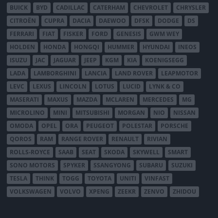
BUICK
BYD
CADILLAC
CATERHAM
CHEVROLET
CHRYSLER
CITROËN
CUPRA
DACIA
DAEWOO
DFSK
DODGE
DS
FERRARI
FIAT
FISKER
FORD
GENESIS
GWM WEY
HOLDEN
HONDA
HONGQI
HUMMER
HYUNDAI
INEOS
ISUZU
JAC
JAGUAR
JEEP
KGM
KIA
KOENIGSEGG
LADA
LAMBORGHINI
LANCIA
LAND ROVER
LEAPMOTOR
LEVC
LEXUS
LINCOLN
LOTUS
LUCID
LYNK & CO
MASERATI
MAXUS
MAZDA
MCLAREN
MERCEDES
MG
MICROLINO
MINI
MITSUBISHI
MORGAN
NIO
NISSAN
OMODA
OPEL
ORA
PEUGEOT
POLESTAR
PORSCHE
QOROS
RAM
RANGE ROVER
RENAULT
RIVIAN
ROLLS-ROYCE
SAAB
SEAT
SKODA
SKYWELL
SMART
SONO MOTORS
SPYKER
SSANGYONG
SUBARU
SUZUKI
TESLA
THINK
TOGG
TOYOTA
UNITI
VINFAST
VOLKSWAGEN
VOLVO
XPENG
ZEEKR
ZENVO
ZHIDOU