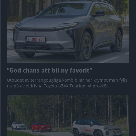
”God chans att bli ny favorit”
Utbudet av terrängdugliga kombibilar har krympt men fylls
nu på av eldrivna Toyota bZ4X Touring. Vi provkör.