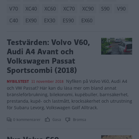
V70
XC40
XC60
XC70
XC90
S90
V90
C40
EX90
EX30
ES90
EX60
Testvärden: Volvo V60,
Audi A4 Avant och
Volkswagen Passat
Sportscombi (2018)
Nyfiken på Volvo V60, Audi A4
NYBILSTEST
11 november 2018
och VW Passat? Här kan du läsa mer om bland annat
bränsleförbrukning, bilekonomi, kupébuller, barnsäkerhet,
prestanda, kupé- och lastmått, krocksäkerhet och utrustning
för Subaru Levorg, Volkswagen Golf Alltrack.
0 kommentarer
Gasa
Bromsa