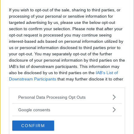
Provkörning: Volvo
If you wish to opt-out of the sale, sharing to third parties, or
XC60 T8 (2017)
processing of your personal or sensitive information for
targeted advertising by us, please use the below opt-out
Nya Volvo XC60 finns nu som
PROVKÖRNING
section to confirm your selection. Please note that after your
3 december 2017
laddhybrid. Vi kör en luftfjädrad XC60 T8 R-Design med 407
opt-out request is processed you may continue seeing
hk som tar Volvo till nästa nivå.
interest-based ads based on personal information utilized by
us or personal information disclosed to third parties prior to
0 kommentarer
Gasa (1)
Bromsa (1)
your opt-out. You may separately opt-out of the further
disclosure of your personal information by third parties on the
IAB’s list of downstream participants. This information may
Volvo XC40 – rapport
also be disclosed by us to third parties on the
IAB’s List of
från provkörningen
Downstream Participants
that may further disclose it to other
third parties.
Vi Bilägare har skickat ner
PROVKÖRNING
21 november 2017
Please note that this website/app uses one or more Google
Personal Data Processing Opt Outs
Tommy Wahlström till Barcelona för att testa Volvos nya lilla
services and may gather and store information including but
suv. Se videoklipp från provkörningen i artikeln!
not limited to your visit or usage behaviour. You may click to
Google consents
grant or deny consent to Google and its third-party tags to
0 kommentarer
Gasa (2)
Bromsa (2)
use your data for below specified purposes in below Google
CONFIRM
consent section.