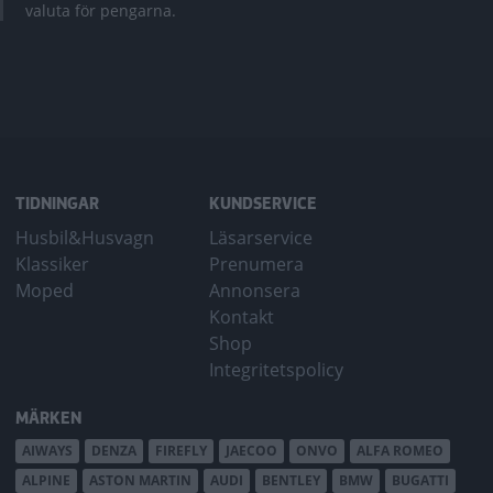
valuta för pengarna.
TIDNINGAR
KUNDSERVICE
Husbil&Husvagn
Läsarservice
Klassiker
Prenumera
Moped
Annonsera
Kontakt
Shop
Integritetspolicy
MÄRKEN
AIWAYS
DENZA
FIREFLY
JAECOO
ONVO
ALFA ROMEO
ALPINE
ASTON MARTIN
AUDI
BENTLEY
BMW
BUGATTI