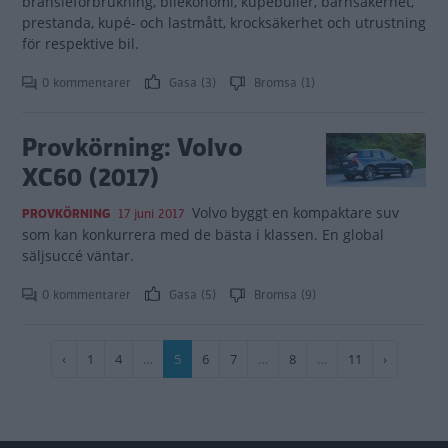
bränsleförbrukning, bilekonomi, kupébuller, barnsäkerhet,
prestanda, kupé- och lastmått, krocksäkerhet och utrustning
för respektive bil.
0 kommentarer
Gasa (3)
Bromsa (1)
Provkörning: Volvo
XC60 (2017)
Volvo byggt en kompaktare suv
PROVKÖRNING
17 juni 2017
som kan konkurrera med de bästa i klassen. En global
säljsuccé väntar.
0 kommentarer
Gasa (5)
Bromsa (9)
Paginering
Föregående
‹
Sida
1
Sida
4
…
Nuvarande
5
Sida
6
Sida
7
…
Sida
8
…
Sida
11
Nästa
›
sida
sida
sida