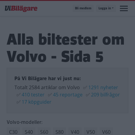
Hoppa
Bli medlem
Logga in
till
huvudinnehåll
Alla biltester om
Volvo - Sida 5
På Vi Bilägare har vi just nu:
Totalt 2584 artiklar om Volvo
✅
1291 nyheter
✅
410 tester
✅
45 reportage
✅
209 bilfrågor
✅
17 köpguider
Volvo-modeller:
C30
S40
S60
S80
V40
V50
V60