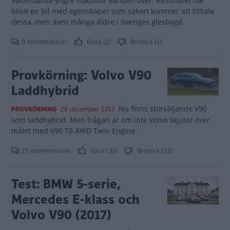
välbeställda yngre stadsbor världen över. Resultatet har
blivit en bil med egenskaper som säkert kommer att tilltala
dessa, men även många äldre i Sveriges glesbygd.
0 kommentarer
Gasa (2)
Bromsa (1)
Provkörning: Volvo V90
Laddhybrid
Nu finns storsäljande V90
PROVKÖRNING
28 december 2017
som laddhybrid. Men frågan är om inte Volvo skjuter över
målet med V90 T8 AWD Twin Engine.
25 kommentarer
Gasa (31)
Bromsa (32)
Test: BMW 5-serie,
Mercedes E-klass och
Volvo V90 (2017)