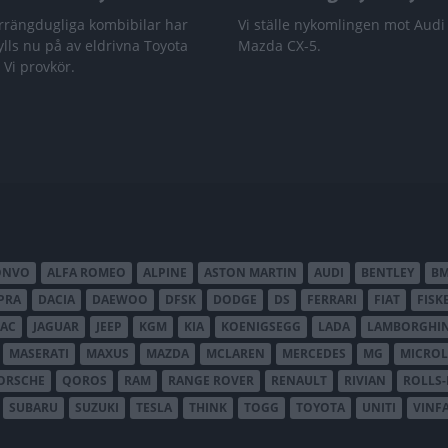
rrängdugliga kombibilar har
Vi ställe nykomlingen mot Audi
lls nu på av eldrivna Toyota
Mazda CX-5.
 Vi provkör.
ONVO
ALFA ROMEO
ALPINE
ASTON MARTIN
AUDI
BENTLEY
B
PRA
DACIA
DAEWOO
DFSK
DODGE
DS
FERRARI
FIAT
FISK
JAC
JAGUAR
JEEP
KGM
KIA
KOENIGSEGG
LADA
LAMBORGHIN
MASERATI
MAXUS
MAZDA
MCLAREN
MERCEDES
MG
MICROL
ORSCHE
QOROS
RAM
RANGE ROVER
RENAULT
RIVIAN
ROLLS
SUBARU
SUZUKI
TESLA
THINK
TOGG
TOYOTA
UNITI
VINF