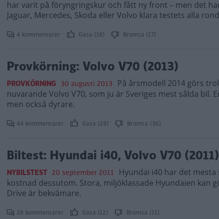
har varit på föryngringskur och fått ny front – men det h
Jaguar, Mercedes, Skoda eller Volvo klara testets alla ron
4 kommentarer
Gasa (18)
Bromsa (17)
Provkörning: Volvo V70 (2013)
På årsmodell 2014 görs trol
PROVKÖRNING
30 augusti 2013
nuvarande Volvo V70, som ju är Sveriges mest sålda bil. En
men också dyrare.
44 kommentarer
Gasa (28)
Bromsa (36)
Biltest: Hyundai i40, Volvo V70 (2011)
Hyundai i40 har det mesta s
NYBILSTEST
20 september 2011
kostnad dessutom. Stora, miljöklassade Hyundaien kan gör
Drive är bekvämare.
28 kommentarer
Gasa (12)
Bromsa (11)