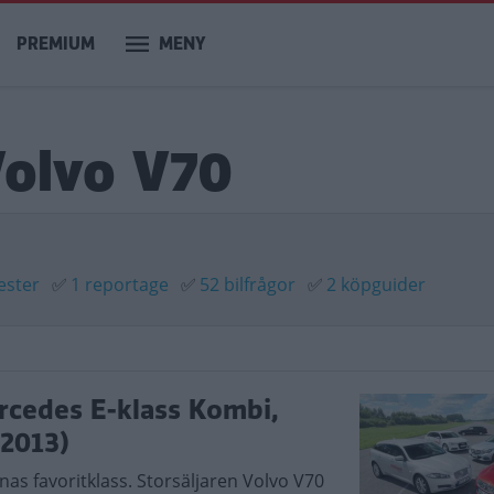
PREMIUM
MENY
Volvo V70
ester
✅
1 reportage
✅
52 bilfrågor
✅
2 köpguider
ercedes E-klass Kombi,
(2013)
nas favoritklass. Storsäljaren Volvo V70