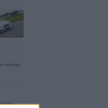
verraskande
9 hästar