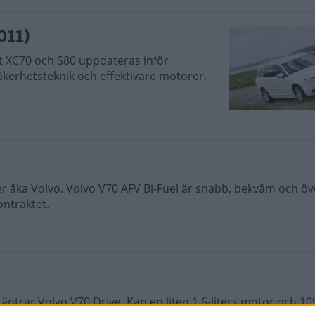
011)
t XC70 och S80 uppdateras inför
äkerhetsteknik och effektivare motorer.
r åka Volvo. Volvo V70 AFV Bi-Fuel är snabb, bekväm och ö
ontraktet.
äntrar Volvo V70 Drive. Kan en liten 1,6-liters motor och 10