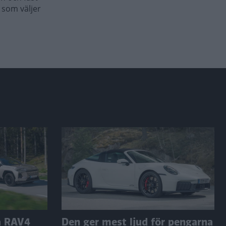
 som väljer
a RAV4
Den ger mest ljud för pengarna