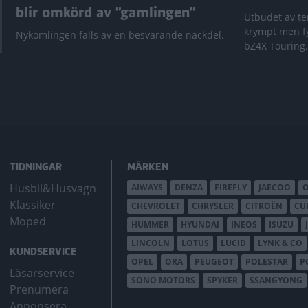
blir omkörd av ”gamlingen”
Utbudet av te
krympt men fy
Nykomlingen fälls av en besvärande nackdel.
bZ4X Touring.
TIDNINGAR
MÄRKEN
Husbil&Husvagn
AIWAYS
DENZA
FIREFLY
JAECOO
Klassiker
CHEVROLET
CHRYSLER
CITROËN
CU
Moped
HUMMER
HYUNDAI
INEOS
ISUZU
LINCOLN
LOTUS
LUCID
LYNK & CO
KUNDSERVICE
OPEL
ORA
PEUGEOT
POLESTAR
P
Läsarservice
SONO MOTORS
SPYKER
SSANGYONG
Prenumera
Annonsera