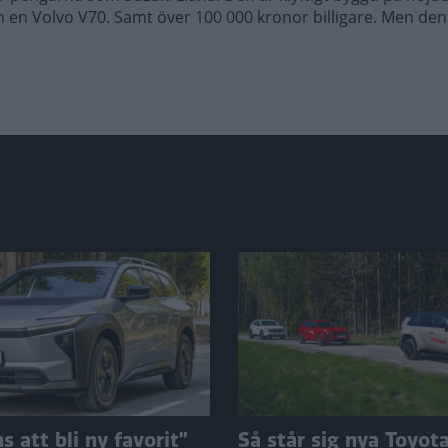
m en Volvo V70. Samt över 100 000 kronor billigare. Men den
 att bli ny favorit”
Så står sig nya Toyot