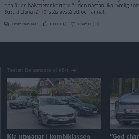
den är en halvmeter kortare är den nästan lika rymlig so
Suzuki Liana får förstås avstå ett och annat.
0 kommentarer
Gasa (16)
Bromsa (10)
Tester: De senaste vi kört
Kia utmanar i kombiklassen –
”God chans