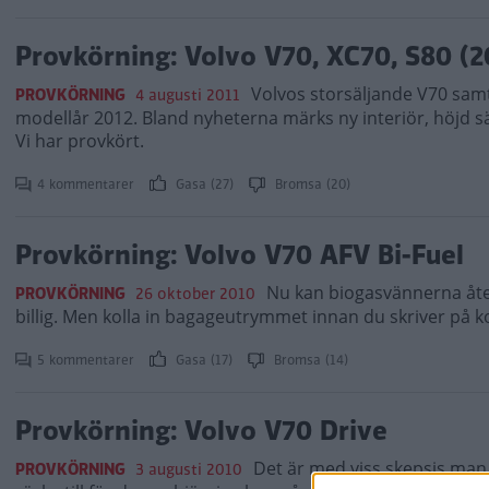
Provkörning: Volvo V70, XC70, S80 (2
Volvos storsäljande V70 sam
PROVKÖRNING
4 augusti 2011
modellår 2012. Bland nyheterna märks ny interiör, höjd s
Vi har provkört.
4 kommentarer
Gasa (27)
Bromsa (20)
Provkörning: Volvo V70 AFV Bi-Fuel
Nu kan biogasvännerna åte
PROVKÖRNING
26 oktober 2010
billig. Men kolla in bagageutrymmet innan du skriver på k
5 kommentarer
Gasa (17)
Bromsa (14)
Provkörning: Volvo V70 Drive
Det är med viss skepsis man 
PROVKÖRNING
3 augusti 2010