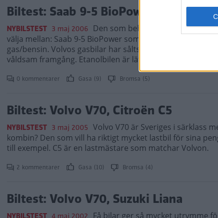
Biltest: Saab 9-5 BioPower, Volvo V70
Den som behöver en stor kombi och
NYBILSTEST
3 maj 2006
välja mellan: Saab 9-5 BioPower som drivs med etanol/ben
gas/bensin. Volvos gasbilar har sålts i tio år utan större
våldsam framgång. Etanolbilen är lätt att leva med och Sa
0 kommentarer
Gasa (9)
Bromsa (5)
Biltest: Volvo V70, Citroën C5
Volvo V70 är Sveriges i särklass 
NYBILSTEST
3 maj 2005
kombin? Den som vill ha riktigt mycket lastbil för sina pen
till exempel. C5 är en lastmästare som matchar Volvon.
2 kommentarer
Gasa (10)
Bromsa (4)
Biltest: Volvo V70, Suzuki Liana
Få bilar ger så mycket utrymme fö
NYBILSTEST
4 maj 2002