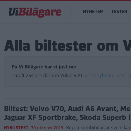
Hoppa
Main
till
NYHETER
TESTER
navigation
huvudinnehåll
Alla biltester om 
På Vi Bilägare har vi just nu:
Totalt 264 artiklar om Volvo V70
✅
27 nyheter
✅
41 t
Biltest: Volvo V70, Audi A6 Avant, M
Jaguar XF Sportbrake, Skoda Superb 
Rejäla kombibilar är svenskar
NYBILSTEST
30 oktober 2013