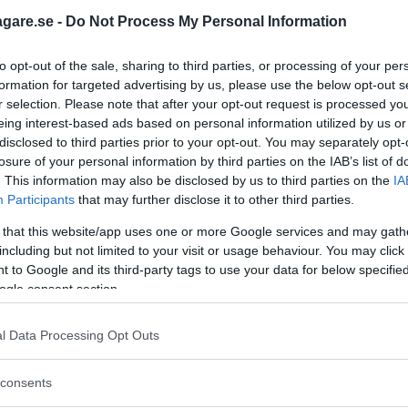
visst, men användbar? Det tar inte många mils körning att ins
agare.se -
Do Not Process My Personal Information
to opt-out of the sale, sharing to third parties, or processing of your per
formation for targeted advertising by us, please use the below opt-out s
r selection. Please note that after your opt-out request is processed y
eing interest-based ads based on personal information utilized by us or
disclosed to third parties prior to your opt-out. You may separately opt-
ndrig motor kommer Volvo V70 ned i en förbrukning under en 
losure of your personal information by third parties on the IAB’s list of
s bilar släppa ut fem gram koldioxid mindre och nivåer på 70
. This information may also be disclosed by us to third parties on the
IA
Participants
that may further disclose it to other third parties.
 that this website/app uses one or more Google services and may gath
including but not limited to your visit or usage behaviour. You may click 
 to Google and its third-party tags to use your data for below specifi
ogle consent section.
otor från Ford blir Volvo V70 inte särskilt rolig. Men den b
tebil väntar nog Volvo V70 2,0F.
l Data Processing Opt Outs
consents