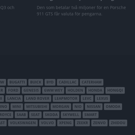
 Q3 och
Den som betalar två miljoner för en Porsche
911 GTS får valuta för pengarna.
MW
BUGATTI
BUICK
BYD
CADILLAC
CATERHAM
ER
FORD
GENESIS
GWM WEY
HOLDEN
HONDA
HONGQI
I
LANCIA
LAND ROVER
LEAPMOTOR
LEVC
LEXUS
INO
MINI
MITSUBISHI
MORGAN
NIO
NISSAN
OMODA
-ROYCE
SAAB
SEAT
SKODA
SKYWELL
SMART
AST
VOLKSWAGEN
VOLVO
XPENG
ZEEKR
ZENVO
ZHIDOU