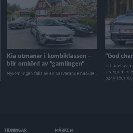
Kia utmanar i kombiklassen –
”God chans
blir omkörd av ”gamlingen”
Utbudet av te
krympt men fy
Nykomlingen fälls av en besvärande nackdel.
bZ4X Touring.
TIDNINGAR
MÄRKEN