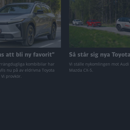
 att bli ny favorit”
Så står sig nya Toyot
rrängdugliga kombibilar har
Vi ställe nykomlingen mot Audi
lls nu på av eldrivna Toyota
Mazda CX-5.
 Vi provkör.