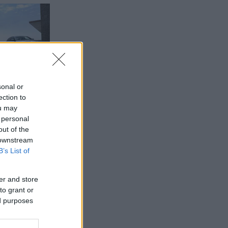
sonal or
ection to
ou may
 personal
out of the
 downstream
B’s List of
er and store
to grant or
ed purposes