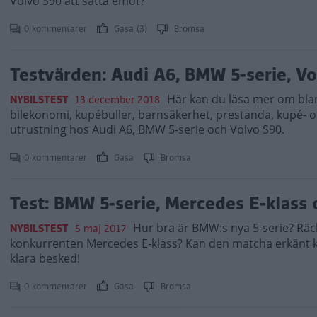
Volvo S90 att sätta emot?
0 kommentarer
Gasa (3)
Bromsa
Testvärden: Audi A6, BMW 5-serie, Vo
Här kan du läsa mer om bla
NYBILSTEST
13 december 2018
bilekonomi, kupébuller, barnsäkerhet, prestanda, kupé- o
utrustning hos Audi A6, BMW 5-serie och Volvo S90.
0 kommentarer
Gasa
Bromsa
Test: BMW 5-serie, Mercedes E-klass 
Hur bra är BMW:s nya 5-serie? Räcke
NYBILSTEST
5 maj 2017
konkurrenten Mercedes E-klass? Kan den matcha erkänt k
klara besked!
0 kommentarer
Gasa
Bromsa