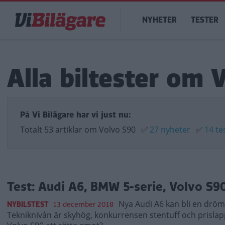
Hoppa
Main
till
NYHETER
TESTER
navigation
huvudinnehåll
Alla biltester om 
På Vi Bilägare har vi just nu:
Totalt 53 artiklar om Volvo S90
✅
27 nyheter
✅
14 te
Test: Audi A6, BMW 5-serie, Volvo S9
Nya Audi A6 kan bli en dröm 
NYBILSTEST
13 december 2018
Tekniknivån är skyhög, konkurrensen stentuff och prislap