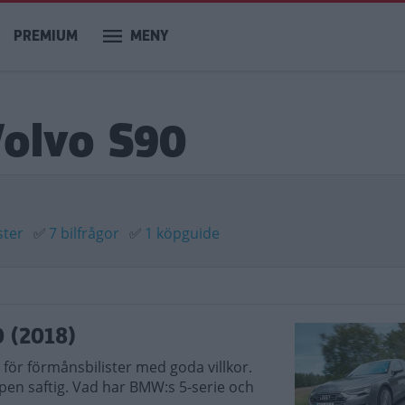
PREMIUM
MENY
Volvo S90
ster
✅
7 bilfrågor
✅
1 köpguide
0 (2018)
för förmånsbilister med goda villkor.
pen saftig. Vad har BMW:s 5-serie och