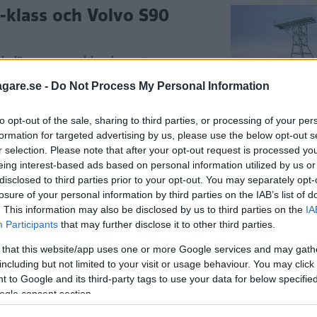
-klass och Volvo S90
 du läsa mer om bland annat
, prestanda, kupé- och lastmått,
agare.se -
Do Not Process My Personal Information
 och Mercedes E-klass.
to opt-out of the sale, sharing to third parties, or processing of your per
formation for targeted advertising by us, please use the below opt-out s
r selection. Please note that after your opt-out request is processed y
s och Audi A6 (2016)
eing interest-based ads based on personal information utilized by us or
disclosed to third parties prior to your opt-out. You may separately opt-
ten för bredd, ett annat är märkligt
losure of your personal information by third parties on the IAB’s list of
. This information may also be disclosed by us to third parties on the
IA
Participants
that may further disclose it to other third parties.
 that this website/app uses one or more Google services and may gath
including but not limited to your visit or usage behaviour. You may click 
h Audi A6 (2016)
 to Google and its third-party tags to use your data for below specifi
ogle consent section.
tt komma ifatt sina tyska