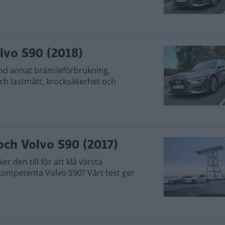
lvo S90 (2018)
nd annat bränsleförbrukning,
ch lastmått, krocksäkerhet och
och Volvo S90 (2017)
r den till för att klå värsta
ompetenta Volvo S90? Vårt test ger