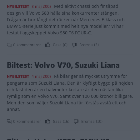
Med aktivt chassi och finslipad
NYBILSTEST
8 maj 2003
design vill Volvo S80 hålla sina konkurrenter stången.
Frågan är hur långt det räcker när Mercedes E-klass och
BMW 5-serie just kommit med helt nya modeller? Vi har
testat flaggskeppet Volvo S80 T6 FOUR-C.
0 kommentarer
Gasa (6)
Bromsa (3)
Biltest: Volvo V70, Suzuki Liana
Få bilar ger så mycket utrymme för
NYBILSTEST
4 maj 2002
pengarna som Suzuki Liana. Den är klyftigt byggd på höjden
och fast den är en halvmeter kortare är den nästan lika
rymlig som en Volvo V70. Samt över 100 000 kronor billigare.
Men den som väljer Suzuki Liana får förstås avstå ett och
annat.
0 kommentarer
Gasa (16)
Bromsa (10)