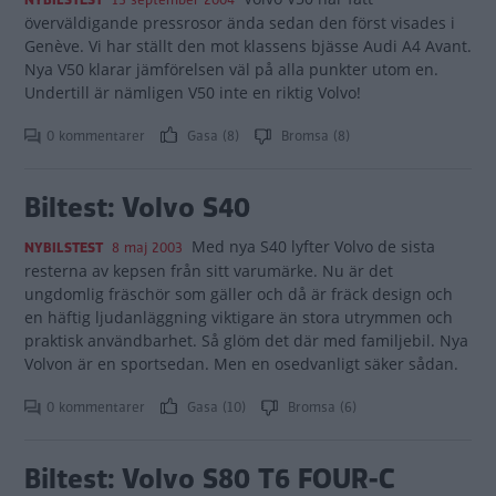
NYBILSTEST
15 september 2004
överväldigande pressrosor ända sedan den först visades i
Genève. Vi har ställt den mot klassens bjässe Audi A4 Avant.
Nya V50 klarar jämförelsen väl på alla punkter utom en.
Undertill är nämligen V50 inte en riktig Volvo!
0 kommentarer
Gasa (8)
Bromsa (8)
Biltest: Volvo S40
Med nya S40 lyfter Volvo de sista
NYBILSTEST
8 maj 2003
resterna av kepsen från sitt varumärke. Nu är det
ungdomlig fräschör som gäller och då är fräck design och
en häftig ljudanläggning viktigare än stora utrymmen och
praktisk användbarhet. Så glöm det där med familjebil. Nya
Volvon är en sportsedan. Men en osedvanligt säker sådan.
0 kommentarer
Gasa (10)
Bromsa (6)
Biltest: Volvo S80 T6 FOUR-C