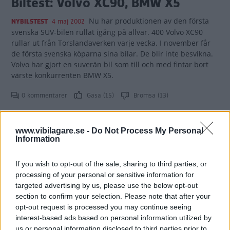
Biltest: Volvo XC90, BMW X5
Nu har produktionen av den första
NYBILSTEST
4 maj 2002
svenska SUV-bilen rullat igång på allvar. 400 Volvo XC90
rullar ut från Torslandaverken varje vecka. I november får
de första svenska köparna sina bilar. De blir inte besvikna.
Volvo har gjort en suverän bil som till och med fintar bort
värste konkurrenten BMW X5.
0 kommentarer
Gasa (15)
Bromsa (13)
Biltest: Saab 9-3, Audi A4, Volvo
www.vibilagare.se -
Do Not Process My Personal
Information
S60
Den glada tecknade gubben i Saab-
NYBILSTEST
4 maj 2002
If you wish to opt-out of the sale, sharing to third parties, or
reklamen har rätt. Det är sprittande kul att ratta nya 9-3.
processing of your personal or sensitive information for
Och ju krokigare det blir, desto bättre trivs Saaben. Då
targeted advertising by us, please use the below opt-out
hänger varken Audi A4 eller Volvo S60 med.
section to confirm your selection. Please note that after your
opt-out request is processed you may continue seeing
0 kommentarer
Gasa (9)
Bromsa (8)
interest-based ads based on personal information utilized by
us or personal information disclosed to third parties prior to