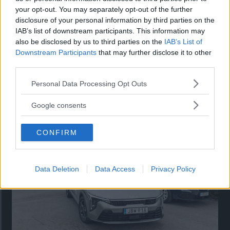
your opt-out. You may separately opt-out of the further
Paginering
Föregående
‹
Sida
1
…
Sida
6
Sida
8
Sida
9
Sida
10
…
Nuvarande
11
disclosure of your personal information by third parties on the
IAB’s list of downstream participants. This information may
sida
sida
also be disclosed by us to third parties on the
IAB’s List of
Downstream Participants
that may further disclose it to other
third parties.
Please note that this website/app uses one or more Google
Personal Data Processing Opt Outs
services and may gather and store information including but
not limited to your visit or usage behaviour. You may click to
Google consents
Tester: De senaste vi kört
grant or deny consent to Google and its third-party tags to
use your data for below specified purposes in below Google
CONFIRM
consent section.
Data Deletion
Data Access
Privacy Policy