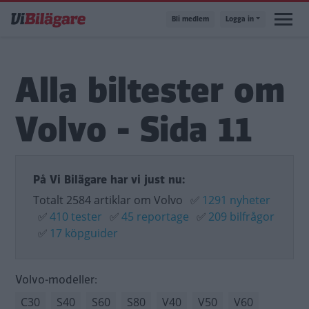
Hoppa
Bli medlem
Logga in
till
huvudinnehåll
Alla biltester om
Volvo - Sida 11
På Vi Bilägare har vi just nu:
Totalt 2584 artiklar om Volvo
✅
1291 nyheter
✅
410 tester
✅
45 reportage
✅
209 bilfrågor
✅
17 köpguider
Volvo-modeller:
C30
S40
S60
S80
V40
V50
V60