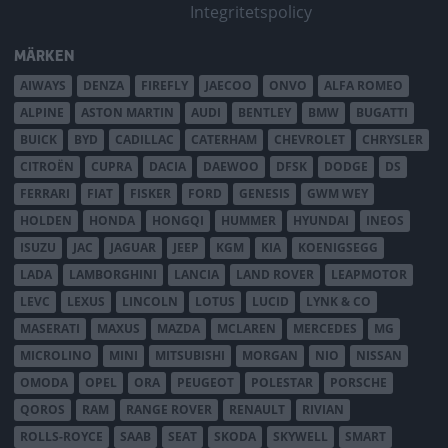
Integritetspolicy
MÄRKEN
AIWAYS
DENZA
FIREFLY
JAECOO
ONVO
ALFA ROMEO
ALPINE
ASTON MARTIN
AUDI
BENTLEY
BMW
BUGATTI
BUICK
BYD
CADILLAC
CATERHAM
CHEVROLET
CHRYSLER
CITROËN
CUPRA
DACIA
DAEWOO
DFSK
DODGE
DS
FERRARI
FIAT
FISKER
FORD
GENESIS
GWM WEY
HOLDEN
HONDA
HONGQI
HUMMER
HYUNDAI
INEOS
ISUZU
JAC
JAGUAR
JEEP
KGM
KIA
KOENIGSEGG
LADA
LAMBORGHINI
LANCIA
LAND ROVER
LEAPMOTOR
LEVC
LEXUS
LINCOLN
LOTUS
LUCID
LYNK & CO
MASERATI
MAXUS
MAZDA
MCLAREN
MERCEDES
MG
MICROLINO
MINI
MITSUBISHI
MORGAN
NIO
NISSAN
OMODA
OPEL
ORA
PEUGEOT
POLESTAR
PORSCHE
QOROS
RAM
RANGE ROVER
RENAULT
RIVIAN
ROLLS-ROYCE
SAAB
SEAT
SKODA
SKYWELL
SMART