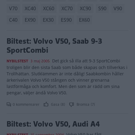
V70
XC40
XC60
XC70
XC90
S90
V90
C40
EX90
EX30
ES90
EX60
Biltest: Volvo V50, Saab 9-3
SportCombi
Det gick så illa att 9-3 SportCombi
NYBILSTEST
3 maj 2005
troligen blir den sista Saab som både skapas och tillverkas i
Trollhättan. Slutklämmen är inte dålig! Saabkombin håller
ärkerivalen Volvo V50 stången och vinner grenarna
lastförmåga och komfort. Men den som är rädd om sina
pengar, väljer ändå Volvo V50.
0 kommentarer
Gasa (8)
Bromsa (7)
Biltest: Volvo V50, Audi A4
Volvo V50 har fått