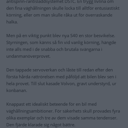
antispinn-/antisladdsystemet DSTC. En trygg livlina om
den fina väghållningen skulle locka till alltför entusiastiskt
körning, eller om man skulle råka ut för överraskande
halka.
Men på en viktig punkt blev nya S40 en stor besvikelse.
Styrningen, som känns så fin vid vanlig körning, hängde
inte alls med i de snabba och brutala svängarna i
undanmanöverprovet.
Den tappade servoverkan och låste till redan efter den
första hårda rattrörelsen med påföljd att bilen blev sen i
hela provet. Till slut kasade Volvon, gravt understyrd, ur
konbanan.
Knappast ett idealiskt beteende för en bil med
väghållningsambitioner. För säkerhets skull provades fyra
olika exemplar och tre av dem visade samma tendenser.
Den fjärde klarade sig något bättre.