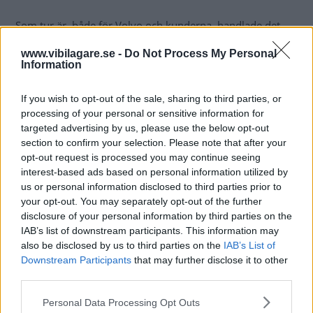
Som tur är, både för Volvo och kunderna, handlade det
om förseriebilar. Men utan testerna, som gjordes i danska
www.vibilagare.se -
Do Not Process My Personal
Tannishus i samband med Årets Bil-juryns utvärdering,
Information
skulle förmodligen missen aldrig ha upptäckts i tid.
If you wish to opt-out of the sale, sharing to third parties, or
Nu blir resultatet att styrningen, som har elektrohydraulisk
processing of your personal or sensitive information for
servo, hinner åtgärdas innan produktionen rullar igång på
targeted advertising by us, please use the below opt-out
allvar. Det sker genom en omprogrammering av den dator
section to confirm your selection. Please note that after your
opt-out request is processed you may continue seeing
som styr oljeflödet i servopumpen.
interest-based ads based on personal information utilized by
us or personal information disclosed to third parties prior to
Larmade falskt
your opt-out. You may separately opt-out of the further
Det fanns även en del andra elektroniska buggar på den
disclosure of your personal information by third parties on the
förseriebil vi körde i det här testet. Bland annat fick
IAB’s list of downstream participants. This information may
värmeanläggningen spader, samtidigt som datorn med
also be disclosed by us to third parties on the
IAB’s List of
jämna mellanrum larmade falskt om att bakluckan var
Downstream Participants
that may further disclose it to other
third parties.
öppen.
Please note that this website/app uses one or more Google
Personal Data Processing Opt Outs
Volvo påstår sig ha koll även på de felen och det är bara