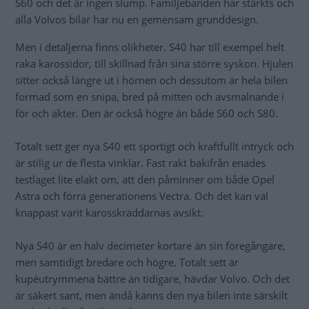
S60 och det är ingen slump. Familjebanden har stärkts och
alla Volvos bilar har nu en gemensam grunddesign.
Men i detaljerna finns olikheter. S40 har till exempel helt
raka karossidor, till skillnad från sina större syskon. Hjulen
sitter också längre ut i hörnen och dessutom är hela bilen
formad som en snipa, bred på mitten och avsmalnande i
för och akter. Den är också högre än både S60 och S80.
Totalt sett ger nya S40 ett sportigt och kraftfullt intryck och
är stilig ur de flesta vinklar. Fast rakt bakifrån enades
testlaget lite elakt om, att den påminner om både Opel
Astra och förra generationens Vectra. Och det kan väl
knappast varit karosskräddarnas avsikt.
Nya S40 är en halv decimeter kortare än sin föregångare,
men samtidigt bredare och högre. Totalt sett är
kupéutrymmena bättre än tidigare, hävdar Volvo. Och det
är säkert sant, men ändå känns den nya bilen inte särskilt