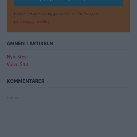
Genom att anmäla dig godkänner du OK-förlagets
personuppgiftspolicy.
ÄMNEN I ARTIKELN
Nybilstest
Volvo S40
KOMMENTARER