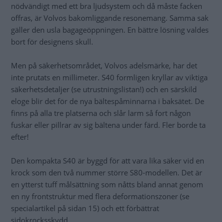
nödvändigt med ett bra ljudsystem och då måste facken
offras, är Volvos bakomliggande resonemang. Samma sak
gäller den usla bagageöppningen. En bättre lösning valdes
bort för designens skull.
Men på säkerhetsområdet, Volvos adelsmärke, har det
inte prutats en millimeter. S40 formligen kryllar av viktiga
säkerhetsdetaljer (se utrustningslistan!) och en särskild
eloge blir det för de nya bältespåminnarna i baksätet. De
finns på alla tre platserna och slår larm så fort någon
fuskar eller pillrar av sig bältena under färd. Fler borde ta
efter!
Den kompakta S40 är byggd för att vara lika säker vid en
krock som den två nummer större S80-modellen. Det är
en ytterst tuff målsättning som nåtts bland annat genom
en ny frontstruktur med flera deformationszoner (se
specialartikel på sidan 15) och ett förbättrat
sidokrocksskydd.