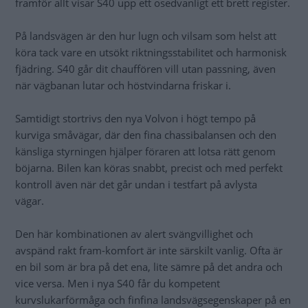
framför allt visar S40 upp ett osedvanligt ett brett register.
På landsvägen är den hur lugn och vilsam som helst att
köra tack vare en utsökt riktningsstabilitet och harmonisk
fjädring. S40 går dit chauffören vill utan passning, även
när vägbanan lutar och höstvindarna friskar i.
Samtidigt stortrivs den nya Volvon i högt tempo på
kurviga småvägar, där den fina chassibalansen och den
känsliga styrningen hjälper föraren att lotsa rätt genom
böjarna. Bilen kan köras snabbt, precist och med perfekt
kontroll även när det går undan i testfart på avlysta
vägar.
Den här kombinationen av alert svängvillighet och
avspänd rakt fram-komfort är inte särskilt vanlig. Ofta är
en bil som är bra på det ena, lite sämre på det andra och
vice versa. Men i nya S40 får du kompetent
kurvslukarförmåga och finfina landsvägsegenskaper på en