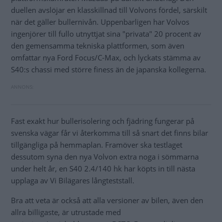
duellen avslöjar en klasskillnad till Volvons fördel, särskilt
när det gäller bullernivån. Uppenbarligen har Volvos
ingenjörer till fullo utnyttjat sina "privata" 20 procent av
den gemensamma tekniska plattformen, som även
omfattar nya Ford Focus/C-Max, och lyckats stämma av
S40:s chassi med större finess än de japanska kollegerna.
Fast exakt hur bullerisolering och fjädring fungerar på
svenska vägar får vi återkomma till så snart det finns bilar
tillgängliga på hemmaplan. Framöver ska testlaget
dessutom syna den nya Volvon extra noga i sömmarna
under helt år, en S40 2.4/140 hk har köpts in till nästa
upplaga av Vi Bilägares långteststall.
Bra att veta är också att alla versioner av bilen, även den
allra billigaste, är utrustade med