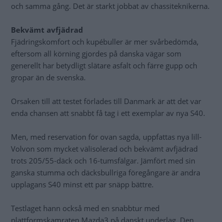
och samma gång. Det är starkt jobbat av chassiteknikerna.
Bekvämt avfjädrad
Fjädringskomfort och kupébuller är mer svårbedömda,
eftersom all körning gjordes på danska vägar som
generellt har betydligt slätare asfalt och färre gupp och
gropar än de svenska.
Orsaken till att testet förlades till Danmark är att det var
enda chansen att snabbt få tag i ett exemplar av nya S40.
Men, med reservation för ovan sagda, uppfattas nya lill-
Volvon som mycket välisolerad och bekvämt avfjädrad
trots 205/55-däck och 16-tumsfälgar. Jämfört med sin
ganska stumma och däcksbullriga föregångare är andra
upplagans S40 minst ett par snäpp bättre.
Testlaget hann också med en snabbtur med
plattformskamraten Mazda3 på danskt underlag. Den