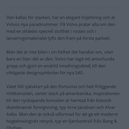
Den kallas för stacken, har en elegant linjeföring och är
Volvos nya paradnummer. På Volvo pratar alla om den
med en alldeles speciell stolthet i rösten och i
lanseringsmaterialet lyfts den fram på första parkett.
Men det är inte bilen i sin helhet det handlar om, utan
bara en liten del av den. Volvo har tagit ett annorlunda
grepp och gjort en enskild inredningsdetalj till den
viktigaste designsymbolen för nya S40.
Valet föll självklart på den flortunna och helt friliggande
mittkonsolen, center stack på amerikanska. Inspirationen
till den nyskapande konsolen är hämtad från klassisk
skandinavisk formgivning, typ Arne Jacobsen och Alvar
Aalto. Men den är också utformad för att ge ett modernt
högteknologiskt intryck, typ en fjärrkontroll från Bang &
Olufsen.