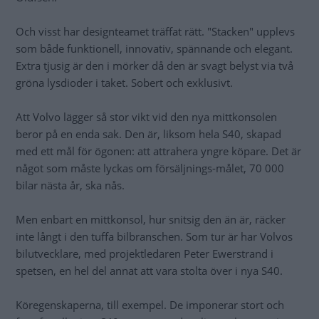
Och visst har designteamet träffat rätt. "Stacken" upplevs
som både funktionell, innovativ, spännande och elegant.
Extra tjusig är den i mörker då den är svagt belyst via två
gröna lysdioder i taket. Sobert och exklusivt.
Att Volvo lägger så stor vikt vid den nya mittkonsolen
beror på en enda sak. Den är, liksom hela S40, skapad
med ett mål för ögonen: att attrahera yngre köpare. Det är
något som måste lyckas om försäljnings-målet, 70 000
bilar nästa år, ska nås.
Men enbart en mittkonsol, hur snitsig den än är, räcker
inte långt i den tuffa bilbranschen. Som tur är har Volvos
bilutvecklare, med projektledaren Peter Ewerstrand i
spetsen, en hel del annat att vara stolta över i nya S40.
Köregenskaperna, till exempel. De imponerar stort och