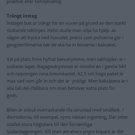
praktisk eller familjevänlig.
Trångt insteg
Insteget bak är trångt för en vuxen på grund av den starkt
sluttande taklinjen. Helst skulle man vilja ha hjälp av
någon att trycka ned huvudet, precis som poliserna gör i
gangsterfilmerna när de ska ha in bovarna i baksätet.
Väl på plats finns hyfsat benutrymme, men takhöjden är i
snålaste laget. Bagageutrymmet är mindre än i gamla S40
och öppningen rena brevinkastet. 42,5 cm höga paket är
max vad som går in och det är ynkligt. Men baksätena är i
alla fall del-/fällbara om man behöver extra plats för
gods.
Bilen är också överraskande illa utrustad med småfack. I
dörrsidorna, till exempel, ryms nästan ingenting, Där sitter
istället stora högtalare till den förnämliga
ljudanläggningen. Vill man attrahera yngre köpare är det