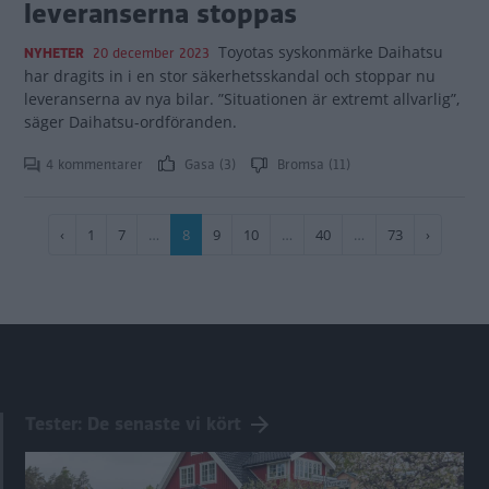
leveranserna stoppas
Toyotas syskonmärke Daihatsu
NYHETER
20 december 2023
har dragits in i en stor säkerhetsskandal och stoppar nu
leveranserna av nya bilar. ”Situationen är extremt allvarlig”,
säger Daihatsu-ordföranden.
4 kommentarer
Gasa (3)
Bromsa (11)
Paginering
Föregående
‹
Sida
1
Sida
7
…
Nuvarande
8
Sida
9
Sida
10
…
Sida
40
…
Sida
73
Nästa
›
sida
sida
sida
Tester: De senaste vi kört