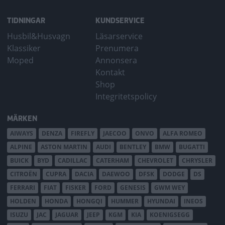
TIDNINGAR
KUNDSERVICE
Husbil&Husvagn
Läsarservice
Klassiker
Prenumera
Moped
Annonsera
Kontakt
Shop
Integritetspolicy
MÄRKEN
AIWAYS
DENZA
FIREFLY
JAECOO
ONVO
ALFA ROMEO
ALPINE
ASTON MARTIN
AUDI
BENTLEY
BMW
BUGATTI
BUICK
BYD
CADILLAC
CATERHAM
CHEVROLET
CHRYSLER
CITROËN
CUPRA
DACIA
DAEWOO
DFSK
DODGE
DS
FERRARI
FIAT
FISKER
FORD
GENESIS
GWM WEY
HOLDEN
HONDA
HONGQI
HUMMER
HYUNDAI
INEOS
ISUZU
JAC
JAGUAR
JEEP
KGM
KIA
KOENIGSEGG