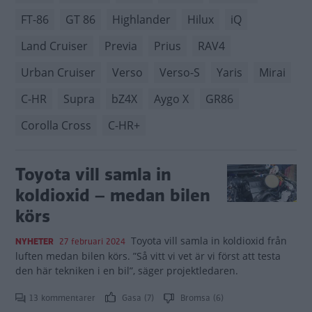
FT-86
GT 86
Highlander
Hilux
iQ
Land Cruiser
Previa
Prius
RAV4
Urban Cruiser
Verso
Verso-S
Yaris
Mirai
C-HR
Supra
bZ4X
Aygo X
GR86
Corolla Cross
C-HR+
Toyota vill samla in
koldioxid – medan bilen
körs
Toyota vill samla in koldioxid från
NYHETER
27 februari 2024
luften medan bilen körs. ”Så vitt vi vet är vi först att testa
den här tekniken i en bil”, säger projektledaren.
13 kommentarer
Gasa (7)
Bromsa (6)