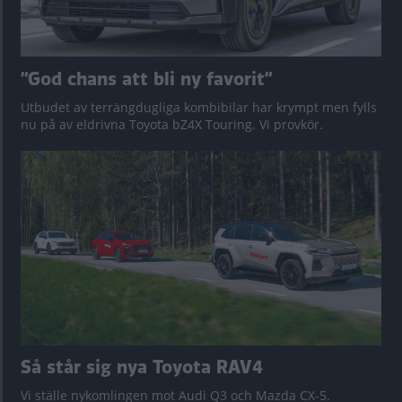
”God chans att bli ny favorit”
Utbudet av terrängdugliga kombibilar har krympt men fylls
nu på av eldrivna Toyota bZ4X Touring. Vi provkör.
Så står sig nya Toyota RAV4
Vi ställe nykomlingen mot Audi Q3 och Mazda CX-5.