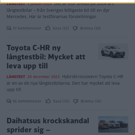
Det är stor bredd på 2024 års
LÅNGTEST
1 januari 2024
långtestbilar – från Sveriges billigaste bil till en dyr
Mercedes. Här är testförarnas förväntningar.
37 kommentarer
Gasa (13)
Bromsa (10)
Toyota C-HR ny
långtestbil: Mycket att
leva upp till
Hybridcrossovern Toyota C-HR
LÅNGTEST
29 december 2023
är en av de nya långtestbilarna. Den har mycket att leva
upp till.
56 kommentarer
Gasa (35)
Bromsa (16)
Daihatsus krockskandal
sprider sig –