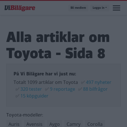
Hoppa
Bli medlem
Logga in
till
huvudinnehåll
Alla artiklar om
Toyota - Sida 8
På Vi Bilägare har vi just nu:
Totalt 1099 artiklar om Toyota
✅
497 nyheter
✅
320 tester
✅
9 reportage
✅
88 bilfrågor
✅
15 köpguider
Toyota-modeller:
Auris
Avensis
Aygo
Camry
Corolla