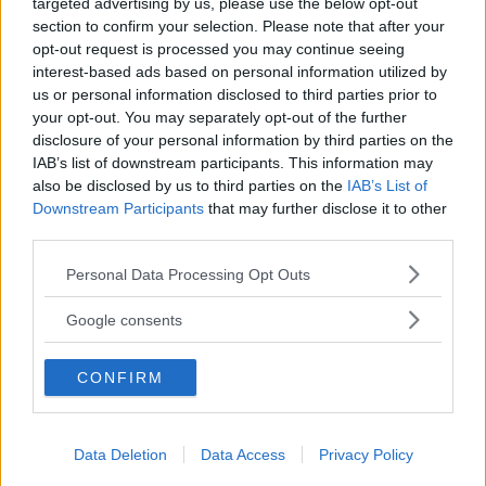
targeted advertising by us, please use the below opt-out
13 kommentarer
Gasa (12)
Bromsa (9)
section to confirm your selection. Please note that after your
opt-out request is processed you may continue seeing
Billigaste bilarna att
interest-based ads based on personal information utilized by
us or personal information disclosed to third parties prior to
serva – japanska
your opt-out. You may separately opt-out of the further
märken både bäst och
disclosure of your personal information by third parties on the
IAB’s list of downstream participants. This information may
sämst
also be disclosed by us to third parties on the
IAB’s List of
Downstream Participants
that may further disclose it to other
Två populära märken som lockar
NYHETER
3 januari 2024
third parties.
med relativt billiga bilar tar rejält betalt för servicen, enligt
färska siffror från Vi Bilägares tester. Här är bilmärkena där
Please note that this website/app uses one or more Google
Personal Data Processing Opt Outs
du får betala mest – och minst – vid servicedisken.
services and may gather and store information including but
not limited to your visit or usage behaviour. You may click to
Google consents
46 kommentarer
Gasa (29)
Bromsa (38)
grant or deny consent to Google and its third-party tags to
use your data for below specified purposes in below Google
CONFIRM
consent section.
Testförarnas
förväntningar på nya
långtestbilarna
Data Deletion
Data Access
Privacy Policy