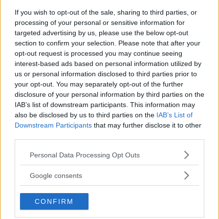
Stolen i botten, ändå ingen plats för den knytnäve som a mellan huvud och
If you wish to opt-out of the sale, sharing to third parties, or
tak.
processing of your personal or sensitive information for
targeted advertising by us, please use the below opt-out
Utrymmena får bakläxa efter de första 370 milen i vår
section to confirm your selection. Please note that after your
långtest-Toyota. Men C-HR har många andra fördelar
opt-out request is processed you may continue seeing
som väger upp.
interest-based ads based on personal information utilized by
us or personal information disclosed to third parties prior to
Text
your opt-out. You may separately opt-out of the further
Fredrik Diits Vikström
disclosure of your personal information by third parties on the
IAB’s list of downstream participants. This information may
also be disclosed by us to third parties on the
IAB’s List of
Fotograf
Fredrik Diits Vikström
Downstream Participants
that may further disclose it to other
third parties.
Please note that this website/app uses one or more Google
Personal Data Processing Opt Outs
services and may gather and store information including but
not limited to your visit or usage behaviour. You may click to
Google consents
grant or deny consent to Google and its third-party tags to
Det här är en låst artikel.
Logga in
för
use your data for below specified purposes in below Google
att fortsätta läsa.
CONFIRM
consent section.