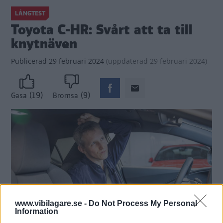
LÅNGTEST
Toyota C-HR: Svårt att ta till
knytnäven
Publicerad
29 februari 2024
(
uppdaterad
29 februari 2024)
(19)
(9)
Gasa
Bromsa
www.vibilagare.se -
Do Not Process My Personal
Information