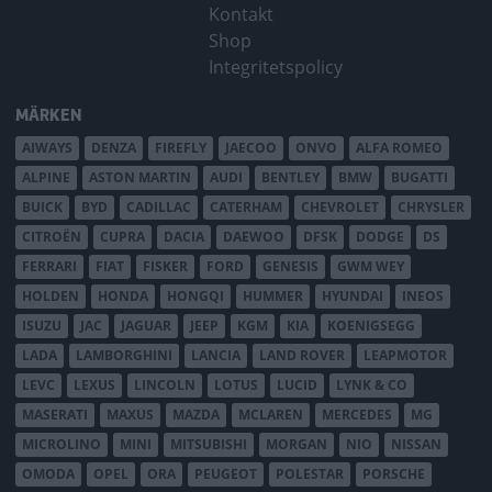
Kontakt
Shop
Integritetspolicy
MÄRKEN
AIWAYS
DENZA
FIREFLY
JAECOO
ONVO
ALFA ROMEO
ALPINE
ASTON MARTIN
AUDI
BENTLEY
BMW
BUGATTI
BUICK
BYD
CADILLAC
CATERHAM
CHEVROLET
CHRYSLER
CITROËN
CUPRA
DACIA
DAEWOO
DFSK
DODGE
DS
FERRARI
FIAT
FISKER
FORD
GENESIS
GWM WEY
HOLDEN
HONDA
HONGQI
HUMMER
HYUNDAI
INEOS
ISUZU
JAC
JAGUAR
JEEP
KGM
KIA
KOENIGSEGG
LADA
LAMBORGHINI
LANCIA
LAND ROVER
LEAPMOTOR
LEVC
LEXUS
LINCOLN
LOTUS
LUCID
LYNK & CO
MASERATI
MAXUS
MAZDA
MCLAREN
MERCEDES
MG
MICROLINO
MINI
MITSUBISHI
MORGAN
NIO
NISSAN
OMODA
OPEL
ORA
PEUGEOT
POLESTAR
PORSCHE