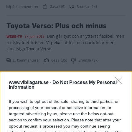
0 kommentarer
Gasa (16)
Bromsa (24)
Toyota Verso: Plus och minus
Den går tyst och är ytterst flexibel, men
WEBB-TV
27 juni 2013
rostskyddet brister. Vi pekar ut för- och nackdelar med
sjusitsiga Toyota Verso.
11 kommentarer
Gasa (35)
Bromsa (27)
Provkörning: Toyota
www.vibilagare.se -
Do Not Process My Personal
Verso (2013)
Information
Lägre förbrukning, bättre
PROVKÖRNING
20 mars 2013
If you wish to opt-out of the sale, sharing to third parties, or
bottendrag och lägre ljudnivå i all ära men det är den pigga
processing of your personal or sensitive information for
fronten som syns mest på nya Toyota Verso.
targeted advertising by us, please use the below opt-out
section to confirm your selection. Please note that after your
12 kommentarer
Gasa (33)
Bromsa (25)
opt-out request is processed you may continue seeing