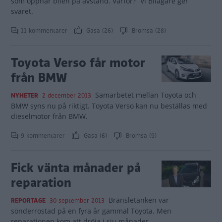
som öppnar bilen på avstånd. Varför?” Vi Bilägare ger
svaret.
11 kommentarer
Gasa (26)
Bromsa (28)
Toyota Verso får motor
från BMW
Samarbetet mellan Toyota och
NYHETER
2 december 2013
BMW syns nu på riktigt. Toyota Verso kan nu beställas med
dieselmotor från BMW.
9 kommentarer
Gasa (6)
Bromsa (9)
Fick vänta månader på
reparation
Bränsletanken var
REPORTAGE
30 september 2013
sönderrostad på en fyra år gammal Toyota. Men
reparationen kom att dröja i sju månader.