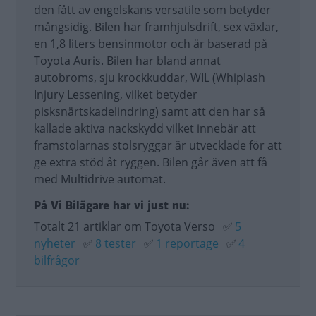
den fått av engelskans versatile som betyder
mångsidig. Bilen har framhjulsdrift, sex växlar,
en 1,8 liters bensinmotor och är baserad på
Toyota Auris. Bilen har bland annat
autobroms, sju krockkuddar, WIL (Whiplash
Injury Lessening, vilket betyder
pisksnärtskadelindring) samt att den har så
kallade aktiva nackskydd vilket innebär att
framstolarnas stolsryggar är utvecklade för att
ge extra stöd åt ryggen. Bilen går även att få
med Multidrive automat.
På Vi Bilägare har vi just nu:
Totalt 21 artiklar om Toyota Verso
✅
5
nyheter
✅
8 tester
✅
1 reportage
✅
4
bilfrågor