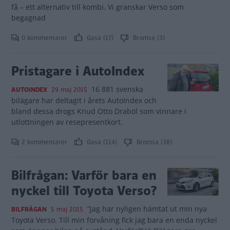
få – ett alternativ till kombi. Vi granskar Verso som
begagnad
0 kommentarer
Gasa (17)
Bromsa (3)
Pristagare i AutoIndex
16 881 svenska
AUTOINDEX
29 maj 2015
bilägare har deltagit i årets AutoIndex och
bland dessa drogs Knud Otto Draböl som vinnare i
utlottningen av resepresentkort.
2 kommentarer
Gasa (114)
Bromsa (38)
Bilfrågan: Varför bara en
nyckel till Toyota Verso?
”Jag har nyligen hämtat ut min nya
BILFRÅGAN
5 maj 2015
Toyota Verso. Till min förvåning fick jag bara en enda nyckel