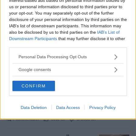
interest-based ads based on personal information utilized by
us or personal information disclosed to third parties prior to
Toyota uppdaterar
your opt-out. You may separately opt-out of the further
Verso
disclosure of your personal information by third parties on the
IAB’s list of downstream participants. This information may
Toyota har bestämt sig för att
NYHETER
20 februari 2013
also be disclosed by us to third parties on the
IAB’s List of
uppdatera familjekombin Verso, med bland annat en front
Downstream Participants
that may further disclose it to other
som förbättrar bilens förbrukning.
third parties.
3 kommentarer
Gasa (12)
Bromsa (2)
Please note that this website/app uses one or more Google
Personal Data Processing Opt Outs
services and may gather and store information including but
not limited to your visit or usage behaviour. You may click to
Google consents
Toyota Verso – rapport
grant or deny consent to Google and its third-party tags to
från provkörningen
use your data for below specified purposes in below Google
CONFIRM
consent section.
Sjusitsiga Verso har uppdaterats
NYHETER
24 januari 2013
med 470 nya delar. Ändå känns den gammal. Vi rapporterar
direkt från provkörning i Nice.
Data Deletion
Data Access
Privacy Policy
7 kommentarer
Gasa (3)
Bromsa (2)