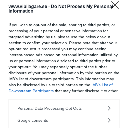
gul lampa?
www.vibilagare.se -
Do Not Process My Personal
Information
"Verkstaden hittar inget fel. Så
BILFRÅGAN
19 augusti 2021
varför fortsätter airbag-lampan att lysa?" Vi Bilägare svarar.
If you wish to opt-out of the sale, sharing to third parties, or
processing of your personal or sensitive information for
0 kommentarer
Gasa (7)
Bromsa (6)
targeted advertising by us, please use the below opt-out
section to confirm your selection. Please note that after your
Stölder av katalysatorer
opt-out request is processed you may continue seeing
interest-based ads based on personal information utilized by
ökar kraftigt
us or personal information disclosed to third parties prior to
your opt-out. You may separately opt-out of the further
Ligorna är ute efter ädelmetall
NYHETER
18 augusti 2020
disclosure of your personal information by third parties on the
dyrare än guld. Här är modellen som är extra stöldbegärlig.
IAB’s list of downstream participants. This information may
also be disclosed by us to third parties on the
IAB’s List of
0 kommentarer
Gasa (2)
Bromsa (1)
Downstream Participants
that may further disclose it to other
third parties.
Toyota Auris och Prius
Please note that this website/app uses one or more Google
Personal Data Processing Opt Outs
återkallas – kan tappa
services and may gather and store information including but
not limited to your visit or usage behaviour. You may click to
drivningen
Google consents
grant or deny consent to Google and its third-party tags to