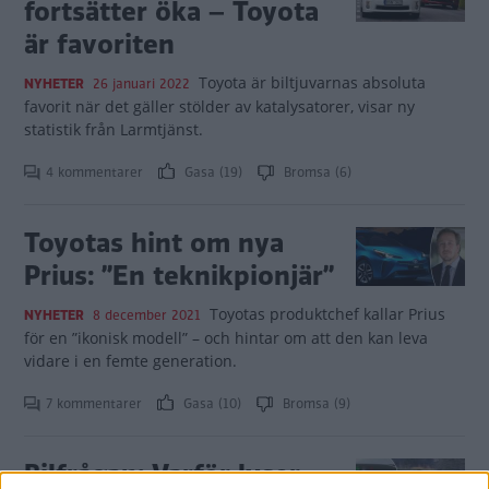
fortsätter öka – Toyota
är favoriten
Toyota är biltjuvarnas absoluta
NYHETER
26 januari 2022
favorit när det gäller stölder av katalysatorer, visar ny
statistik från Larmtjänst.
4 kommentarer
Gasa (19)
Bromsa (6)
Toyotas hint om nya
Prius: ”En teknikpionjär”
Toyotas produktchef kallar Prius
NYHETER
8 december 2021
för en ”ikonisk modell” – och hintar om att den kan leva
vidare i en femte generation.
7 kommentarer
Gasa (10)
Bromsa (9)
Bilfrågan: Varför lyser