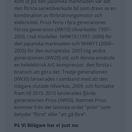
kom ut på den japanska marknaden var det
den första serietillverkade bil som drevs av en
kombination av förbränningsmotor och
elektricitet. Prius finns i fyra generationer.
Första generation (XW10) tillverkades 1997–
2003, i två modeller. NHW10 (1997–2000) för
den japanska marknaden och NHW11 (2000–
2003) för den europeiska. 2003 tog andra
generationen (XW20) vid, och denna använde
en helelektrisk A/C-kompressor, den första i
bransch att göra det. Tredje generationen
(XW30) lanserades i samband med att den
tidigare slutade tillverkas, 2009, och fortsatte
fram till 2015. 2015 lanserades fjärde
generationen Prius (XW50). Namnet Prius
kommer från det latinska ordet ”prior” som
betyder ”först” eller ”att gå före”.
På Vi Bilägare har vi just nu: