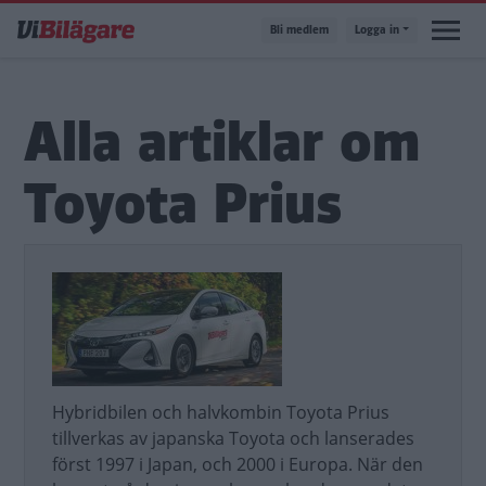
Hoppa
Bli medlem
Logga in
till
huvudinnehåll
Alla artiklar om
Toyota Prius
Hybridbilen och halvkombin Toyota Prius
tillverkas av japanska Toyota och lanserades
först 1997 i Japan, och 2000 i Europa. När den