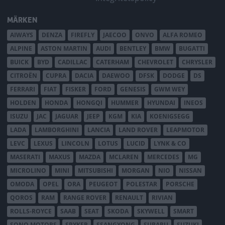
MÄRKEN
AIWAYS
DENZA
FIREFLY
JAECOO
ONVO
ALFA ROMEO
ALPINE
ASTON MARTIN
AUDI
BENTLEY
BMW
BUGATTI
BUICK
BYD
CADILLAC
CATERHAM
CHEVROLET
CHRYSLER
CITROËN
CUPRA
DACIA
DAEWOO
DFSK
DODGE
DS
FERRARI
FIAT
FISKER
FORD
GENESIS
GWM WEY
HOLDEN
HONDA
HONGQI
HUMMER
HYUNDAI
INEOS
ISUZU
JAC
JAGUAR
JEEP
KGM
KIA
KOENIGSEGG
LADA
LAMBORGHINI
LANCIA
LAND ROVER
LEAPMOTOR
LEVC
LEXUS
LINCOLN
LOTUS
LUCID
LYNK & CO
MASERATI
MAXUS
MAZDA
MCLAREN
MERCEDES
MG
MICROLINO
MINI
MITSUBISHI
MORGAN
NIO
NISSAN
OMODA
OPEL
ORA
PEUGEOT
POLESTAR
PORSCHE
QOROS
RAM
RANGE ROVER
RENAULT
RIVIAN
ROLLS-ROYCE
SAAB
SEAT
SKODA
SKYWELL
SMART
SONO MOTORS
SPYKER
SSANGYONG
SUBARU
SUZUKI