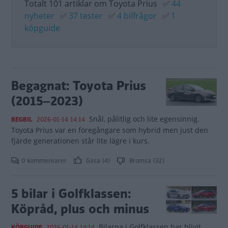
Totalt 101 artiklar om Toyota Prius
✅
44
nyheter
✅
37 tester
✅
4 bilfrågor
✅
1
köpguide
Begagnat: Toyota Prius
(2015–2023)
Snål, pålitlig och lite egensinnig.
BEGBIL
2026-01-14 14:14
Toyota Prius var en föregångare som hybrid men just den
fjärde generationen står lite lägre i kurs.
0 kommentarer
Gasa (4)
Bromsa (32)
5 bilar i Golfklassen:
Köpråd, plus och minus
Bilarna i Golfklassen har blivit
KÖPGUIDE
2026-01-14 14:14