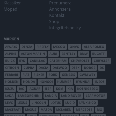
Klassiker
Prenumera
Moped
Annonsera
Kontakt
Shop
Integritetspolicy
MÄRKEN
AIWAYS
DENZA
FIREFLY
JAECOO
ONVO
ALFA ROMEO
ALPINE
ASTON MARTIN
AUDI
BENTLEY
BMW
BUGATTI
BUICK
BYD
CADILLAC
CATERHAM
CHEVROLET
CHRYSLER
CITROËN
CUPRA
DACIA
DAEWOO
DFSK
DODGE
DS
FERRARI
FIAT
FISKER
FORD
GENESIS
GWM WEY
HOLDEN
HONDA
HONGQI
HUMMER
HYUNDAI
INEOS
ISUZU
JAC
JAGUAR
JEEP
KGM
KIA
KOENIGSEGG
LADA
LAMBORGHINI
LANCIA
LAND ROVER
LEAPMOTOR
LEVC
LEXUS
LINCOLN
LOTUS
LUCID
LYNK & CO
MASERATI
MAXUS
MAZDA
MCLAREN
MERCEDES
MG