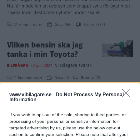
Nu får modellen en översyn som knappt syns för ögat men
Toyota lovar desto mer nyheter under skalet.
12 kommentarer
Gasa (56)
Bromsa (54)
Vilken bensin ska jag
tanka i min Toyota?
Vi Bilägare svarar.
BILFRÅGAN
12 juni 2024
11 kommentarer
Gasa (4)
Bromsa (7)
www.vibilagare.se -
Do Not Process My Personal
Är E5-bensin 98 bättre
Information
för min Toyota?
If you wish to opt-out of the sale, sharing to third parties, or
Vi Bilägare svarar.
BILFRÅGAN
6 mars 2024
processing of your personal or sensitive information for
targeted advertising by us, please use the below opt-out
1 kommentarer
Gasa (9)
Bromsa (5)
section to confirm your selection. Please note that after your