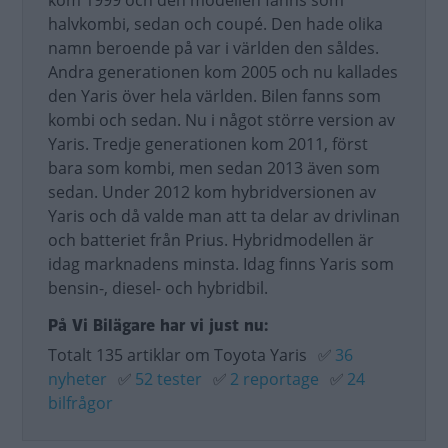
kom 1999 och den modellen fanns som
halvkombi, sedan och coupé. Den hade olika
namn beroende på var i världen den såldes.
Andra generationen kom 2005 och nu kallades
den Yaris över hela världen. Bilen fanns som
kombi och sedan. Nu i något större version av
Yaris. Tredje generationen kom 2011, först
bara som kombi, men sedan 2013 även som
sedan. Under 2012 kom hybridversionen av
Yaris och då valde man att ta delar av drivlinan
och batteriet från Prius. Hybridmodellen är
idag marknadens minsta. Idag finns Yaris som
bensin-, diesel- och hybridbil.
På Vi Bilägare har vi just nu:
Totalt 135 artiklar om Toyota Yaris
✅
36
nyheter
✅
52 tester
✅
2 reportage
✅
24
bilfrågor