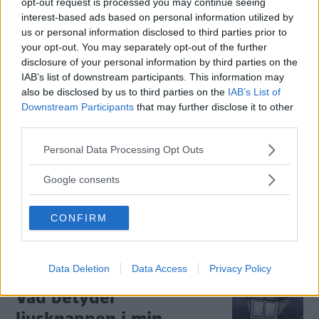
opt-out request is processed you may continue seeing
interest-based ads based on personal information utilized by
Provkörning: Toyota
us or personal information disclosed to third parties prior to
Yaris (2024)
your opt-out. You may separately opt-out of the further
disclosure of your personal information by third parties on the
Antalet versioner fördubblas
PROVKÖRNING
29 februari 2024
IAB’s list of downstream participants. This information may
när storsäljaren Toyota Yaris uppdateras. Toppmodellen får
also be disclosed by us to third parties on the
IAB’s List of
14 extra hästkrafter som kostar mer än vad de smakar.
Downstream Participants
that may further disclose it to other
third parties.
3 kommentarer
Gasa (25)
Bromsa (28)
Please note that this website/app uses one or more Google
Personal Data Processing Opt Outs
services and may gather and store information including but
Ska jag tanka bensin 95
not limited to your visit or usage behaviour. You may click to
Google consents
eller 98?
grant or deny consent to Google and its third-party tags to
use your data for below specified purposes in below Google
CONFIRM
consent section.
Vi Bilägare svarar.
BILFRÅGAN
13 februari 2024
29 kommentarer
Gasa (20)
Bromsa (8)
Data Deletion
Data Access
Privacy Policy
Vad betyder
ljusknappen i min