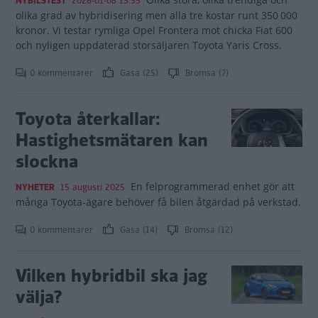
NYBILSTEST
2026-01-08 13:35
olika grad av hybridisering men alla tre kostar runt 350 000
kronor. Vi testar rymliga Opel Frontera mot chicka Fiat 600
och nyligen uppdaterad storsäljaren Toyota Yaris Cross.
0 kommentarer
Gasa (25)
Bromsa (7)
Toyota återkallar:
Hastighetsmätaren kan
slockna
En felprogrammerad enhet gör att
NYHETER
15 augusti 2025
många Toyota-ägare behöver få bilen åtgärdad på verkstad.
0 kommentarer
Gasa (14)
Bromsa (12)
Vilken hybridbil ska jag
välja?