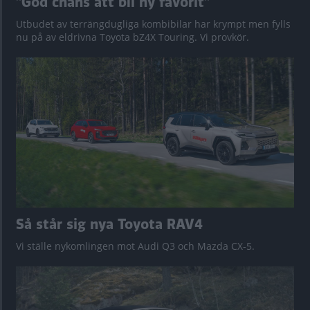
”God chans att bli ny favorit”
Utbudet av terrängdugliga kombibilar har krympt men fylls
nu på av eldrivna Toyota bZ4X Touring. Vi provkör.
Så står sig nya Toyota RAV4
Vi ställe nykomlingen mot Audi Q3 och Mazda CX-5.