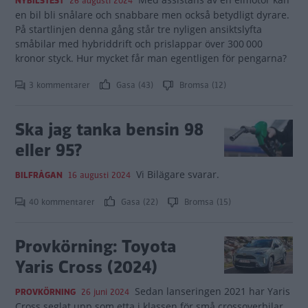
NYBILSTEST
26 augusti 2024
en bil bli snålare och snabbare men också betydligt dyrare.
På startlinjen denna gång står tre nyligen ansiktslyfta
småbilar med hybriddrift och prislappar över 300 000
kronor styck. Hur mycket får man egentligen för pengarna?
3 kommentarer
Gasa (43)
Bromsa (12)
Ska jag tanka bensin 98
eller 95?
Vi Bilägare svarar.
BILFRÅGAN
16 augusti 2024
40 kommentarer
Gasa (22)
Bromsa (15)
Provkörning: Toyota
Yaris Cross (2024)
Sedan lanseringen 2021 har Yaris
PROVKÖRNING
26 juni 2024
Cross seglat upp som etta i klassen för små crossoverbilar.