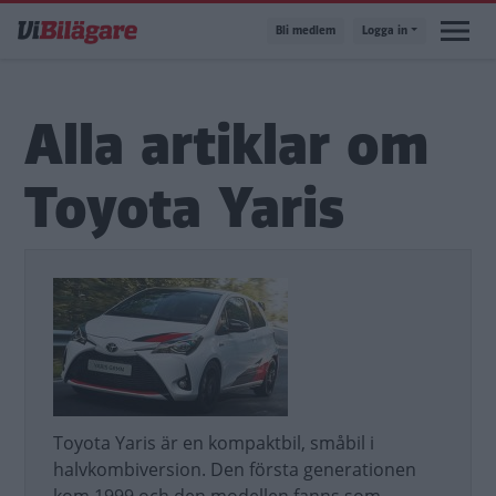
Hoppa
Bli medlem
Logga in
till
huvudinnehåll
Alla artiklar om
Toyota Yaris
Toyota Yaris är en kompaktbil, småbil i
halvkombiversion. Den första generationen