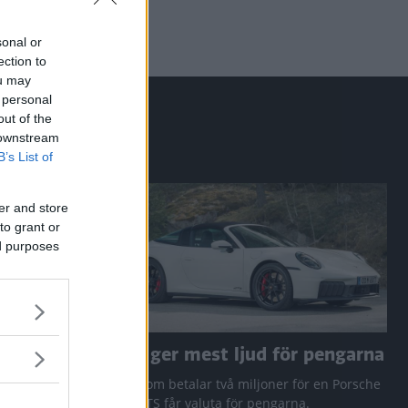
sonal or
ection to
ou may
 personal
out of the
 downstream
B’s List of
er and store
to grant or
ed purposes
a RAV4
Den ger mest ljud för pengarna
 Q3 och
Den som betalar två miljoner för en Porsche
911 GTS får valuta för pengarna.