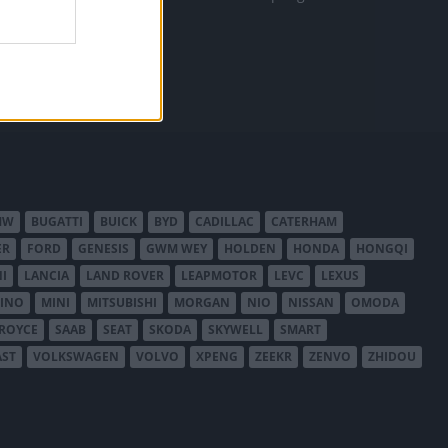
MW
BUGATTI
BUICK
BYD
CADILLAC
CATERHAM
ER
FORD
GENESIS
GWM WEY
HOLDEN
HONDA
HONGQI
I
LANCIA
LAND ROVER
LEAPMOTOR
LEVC
LEXUS
INO
MINI
MITSUBISHI
MORGAN
NIO
NISSAN
OMODA
-ROYCE
SAAB
SEAT
SKODA
SKYWELL
SMART
AST
VOLKSWAGEN
VOLVO
XPENG
ZEEKR
ZENVO
ZHIDOU