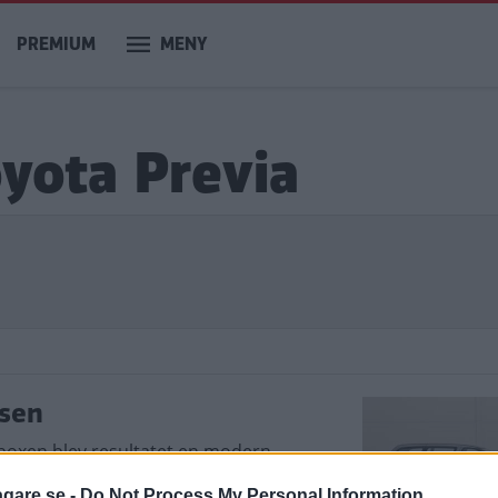
PREMIUM
MENY
oyota Previa
ssen
boxen blev resultatet en modern
mycket egensinne.
agare.se -
Do Not Process My Personal Information