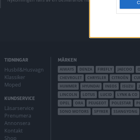
bZ4X Touring.
TIDNINGAR
MÄRKEN
Husbil&Husvagn
AIWAYS
DENZA
FIREFLY
JAECOO
Klassiker
CHEVROLET
CHRYSLER
CITROËN
CU
Moped
HUMMER
HYUNDAI
INEOS
ISUZU
LINCOLN
LOTUS
LUCID
LYNK & CO
KUNDSERVICE
OPEL
ORA
PEUGEOT
POLESTAR
P
Läsarservice
SONO MOTORS
SPYKER
SSANGYONG
Prenumera
Annonsera
Kontakt
Shop