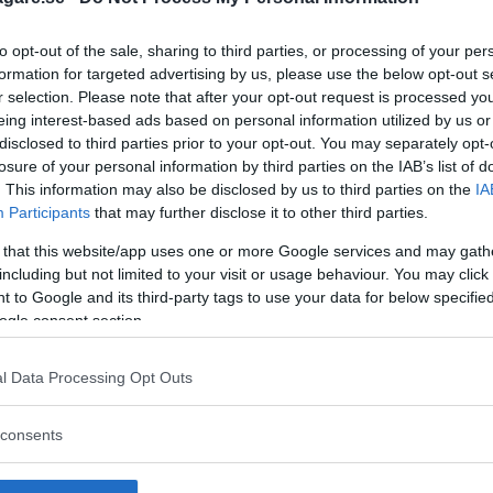
to opt-out of the sale, sharing to third parties, or processing of your per
formation for targeted advertising by us, please use the below opt-out s
r selection. Please note that after your opt-out request is processed y
eing interest-based ads based on personal information utilized by us or
disclosed to third parties prior to your opt-out. You may separately opt-
losure of your personal information by third parties on the IAB’s list of
. This information may also be disclosed by us to third parties on the
IA
Participants
that may further disclose it to other third parties.
 that this website/app uses one or more Google services and may gath
including but not limited to your visit or usage behaviour. You may click 
 to Google and its third-party tags to use your data for below specifi
ogle consent section.
l Data Processing Opt Outs
 att bli ny favorit”
Så står sig nya Toyot
consents
rrängdugliga kombibilar har
Vi ställe nykomlingen mot Audi
lls nu på av eldrivna Toyota
Mazda CX-5.